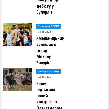
дебюту у
Владислав Янакі (СДЮСШОР ім.ЛІТВАКА Б.Д. (Одеса) 11, )
Суперлізі
Дмитро Янковенко (LEMBERG BULLDOGS - ЛО ДЮСШ (Львів)
11, )
Суперліга GGBET
Total players: 74
04.08.2026
Хмельницький
залишив в
складі
Миколу
Бачуріна
Суперліга GGBET
04.08.2026
Рівне
підписало
новий
контракт з
Олександром