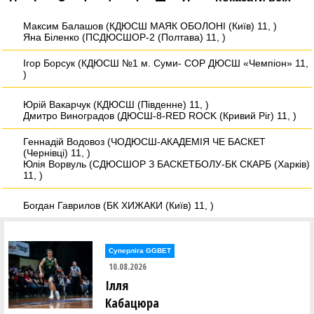
Максим Балашов (КДЮСШ МАЯК ОБОЛОНІ (Київ) 11, )
Яна Біленко (ПСДЮСШОР-2 (Полтава) 11, )
Ігор Борсук (КДЮСШ №1 м. Суми- СОР ДЮСШ «Чемпіон» 11,
)
Юрій Вакарчук (КДЮСШ (Південне) 11, )
Дмитро Виноградов (ДЮСШ-8-RED ROCK (Кривий Ріг) 11, )
Геннадій Водовоз (ЧОДЮСШ-АКАДЕМІЯ ЧЕ БАСКЕТ
(Чернівці) 11, )
Юлія Ворвуль (СДЮСШОР З БАСКЕТБОЛУ-БК СКАРБ (Харків)
11, )
Богдан Гаврилов (БК ХИЖАКИ (Київ) 11, )
Андрій Гнатенко (БК ХИЖАКИ (Київ) 11, )
Суперліга GGBET
Олександр Діденко (СДЮСШОР-5-ДФКС (Дніпро) 11, )
10.08.2026
Юрій Добош (АКАДЕМІЯ ГОВЕРЛА (Івано-Франківськ) 11, )
Ілля
Наталія Довгань (СКЦ ПЛОСКИРІВ (Хмельницький) 11, )
Кабацюра
Володимир Донський (СХІД (Лозова) 11, )