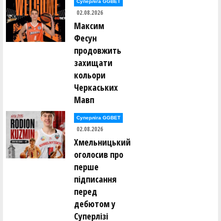
Суперліга GGBET
02.08.2026
Максим
Фесун
продовжить
захищати
кольори
Черкаських
Мавп
Суперліга GGBET
02.08.2026
Хмельницький
оголосив про
перше
підписання
перед
дебютом у
Суперлізі