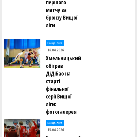
першого
матчу за
бронзу Вищої
ліги
Вища лiга
16.04.2026
Хмельницький
обіграв
ДіДіБао на
старті
фінальної
серії Вищої
ліги:
фотогалерея
Вища лiга
15.04.2026