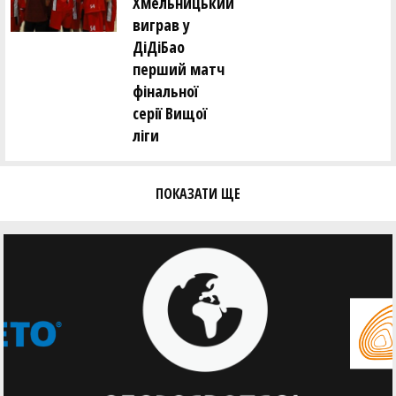
Хмельницький
виграв у
ДіДіБао
перший матч
фінальної
серії Вищої
ліги
ПОКАЗАТИ ЩЕ