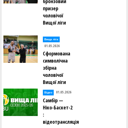
бронзовий
призер
чоловічої
Вищої ліги
Вища лiга
01.05.2026
Сформована
символічна
збірна
чоловічої
Вищої ліги
01.05.2026
Відео
Самбір —
Ніко-Баскет-2
:
відеотрансляція