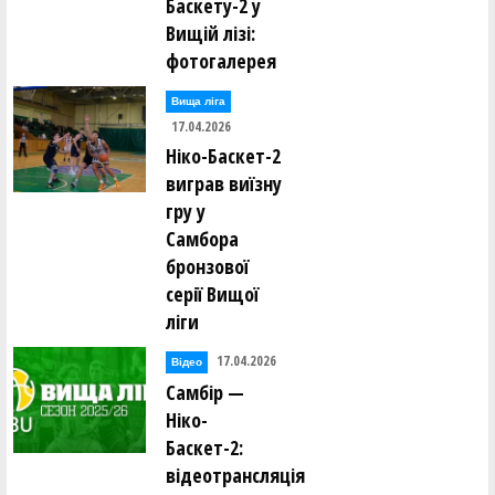
Баскету-2 у
Вищій лізі:
фотогалерея
Вища лiга
17.04.2026
Ніко-Баскет-2
виграв виїзну
гру у
Самбора
бронзової
серії Вищої
ліги
17.04.2026
Відео
Самбір —
Ніко-
Баскет-2:
відеотрансляція