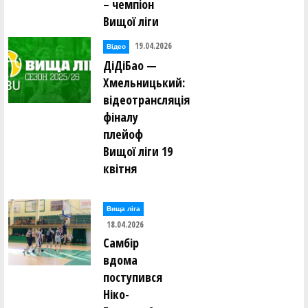
– чемпіон
Вищої ліги
19.04.2026
Відео
ДіДіБао —
Хмельницький:
відеотрансляція
фіналу
плейоф
Вищої ліги 19
квітня
Вища лiга
18.04.2026
Самбір
вдома
поступився
Ніко-