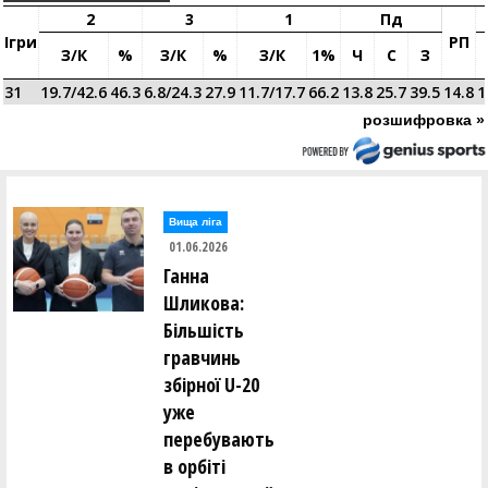
2
3
1
Пд
Ігри
РП
З/к
%
З/к
%
З/к
1%
Ч
С
З
31
19.7/42.6
46.3
6.8/24.3
27.9
11.7/17.7
66.2
13.8
25.7
39.5
14.8
1
розшифровка »
Вища лiга
01.06.2026
Ганна
Шликова:
Більшість
гравчинь
збірної U-20
уже
перебувають
в орбіті