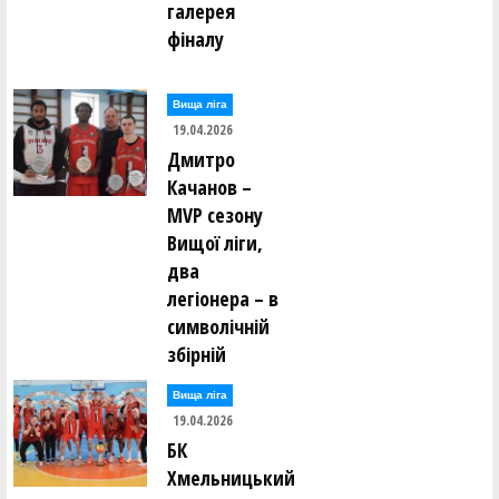
галерея
фіналу
Вища лiга
19.04.2026
Дмитро
Качанов –
MVP сезону
Вищої ліги,
два
легіонера – в
символічній
збірній
Вища лiга
19.04.2026
БК
Хмельницький