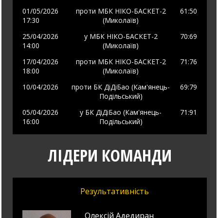
01/05/2026
проти
МБК НІКО-БАСКЕТ-2
61
:50
17:30
(Миколаїв)
25/04/2026
у
МБК НІКО-БАСКЕТ-2
70
:69
14:00
(Миколаїв)
17/04/2026
проти
МБК НІКО-БАСКЕТ-2
71
:76
18:00
(Миколаїв)
10/04/2026
проти
БК ДіДіБао (Кам'янець-
69
:79
Подільський)
05/04/2026
у
БК ДіДіБао (Кам'янець-
71
:91
16:00
Подільський)
ЛІДЕРИ КОМАНДИ
Результативність
Олексій Адедиран