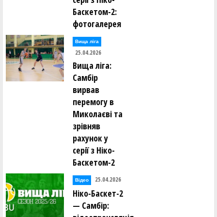
Баскетом-2:
фотогалерея
Вища лiга
25.04.2026
Вища ліга:
Самбір
вирвав
перемогу в
Миколаєві та
зрівняв
рахунок у
серії з Ніко-
Баскетом-2
25.04.2026
Відео
Ніко-Баскет-2
— Самбір: