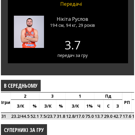
Передачі
Нікіта Руслов
194 см, 94 кг, 29 років
3.7
передач за гру
В СЕРЕДНЬОМУ
2
3
1
Пд
Ігри
РП
З/к
%
З/к
%
З/к
1%
Ч
С
З
31
23.2/44.5
52.1
7.5/23.7
31.8
12.8/17.0
75.0
13.7
29.0
42.7
17.6
1
СУПЕРНИКІ ЗА ГРУ