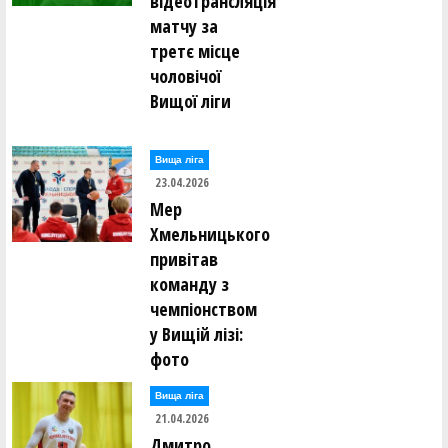
відеотрансляція
матчу за
третє місце
чоловічої
Вищої ліги
Вища лiга
23.04.2026
Мер
Хмельницького
привітав
команду з
чемпіонством
у Вищій лізі:
фото
Вища лiга
21.04.2026
Дмитро