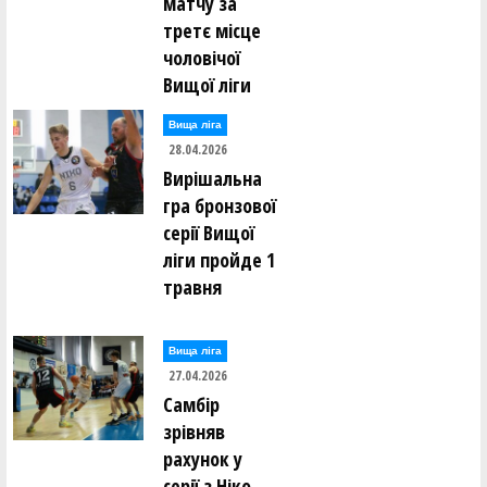
матчу за
третє місце
чоловічої
Вищої ліги
Вища лiга
28.04.2026
Вирішальна
гра бронзової
серії Вищої
ліги пройде 1
травня
Вища лiга
27.04.2026
Самбір
зрівняв
рахунок у
серії з Ніко-