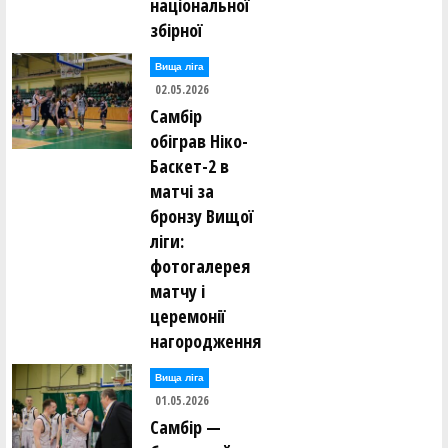
національної
збірної
Вища лiга
02.05.2026
Самбір
обіграв Ніко-
Баскет-2 в
матчі за
бронзу Вищої
ліги:
фотогалерея
матчу і
церемонії
нагородження
Вища лiга
01.05.2026
Самбір —