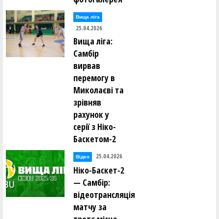
Вища лiга
25.04.2026
Вища ліга:
Самбір
вирвав
перемогу в
Миколаєві та
зрівняв
рахунок у
серії з Ніко-
Баскетом-2
25.04.2026
Відео
Ніко-Баскет-2
— Самбір:
відеотрансляція
матчу за