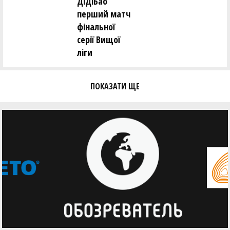
ДіДіБао
перший матч
фінальної
серії Вищої
ліги
ПОКАЗАТИ ЩЕ