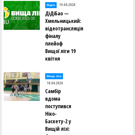
19.04.2026
Відео
ДіДіБао —
Хмельницький:
відеотрансляція
фіналу
плейоф
Вищої ліги 19
квітня
Вища лiга
18.04.2026
Самбір
вдома
поступився
Ніко-
Баскету-2 у
Вищій лізі: