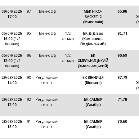
09/04/2026
97
Плей-офф
МБК НІКО-
65
:
96
17:00
БАСКЕТ-2
Х
(Миколаїв)
(
05/04/2026
95
Плей-офф
1/2
БК ДіДіБао
:
71
91
16:00
(1/2
фіналу
(Кам'янець-
Фіналу)
Подільський)
05/04/2026
96
Плей-офф
1/2
БК
:
69
90
13:00
(1/2
фіналу
ХМЕЛЬНИЦЬКИЙ
Фіналу)
(Хмельницький)
29/03/2026
90
Регулярний
БК ВІННИЦЯ
:
79
87
14:00
сезон
(Вінниця)
Х
(
29/03/2026
92
Регулярний
БК САМБІР
71
:
79
13:00
сезон
(Самбір)
28/03/2026
91
Регулярний
БК САМБІР
:
60
70
18:00
сезон
(Самбір)