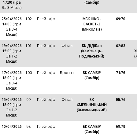
17:30
(Гра
(Самбір)
За 3 Місце)
25/04/2026
102
Плей-офф
МБК НІКО-
69
:
70
14:00
(ігри
БАСКЕТ-2
За 3-4
(Миколаїв)
Місця)
19/04/2026
101
Плей-офф
Фінал
БК ДіДіБао
62
:
83
15:00
(ігри
(Кам'янець-
Х
За 1-2
Подільський)
(
Місця)
17/04/2026
100
Плей-офф
Бронза
БК САМБІР
71
:
76
18:00
(ігри
(Самбір)
За 3-4
Місця)
15/04/2026
99
Плей-офф
Фінал
БК
:
76
95
18:00
(ігри
ХМЕЛЬНИЦЬКИЙ
За 1-2
(Хмельницький)
Місця)
10/04/2026
98
Плей-офф
БК САМБІР
69
:
79
(Самбір)