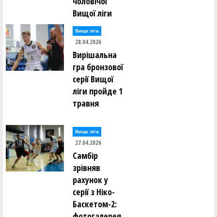
чоловічої
Вищої ліги
Вища лiга
28.04.2026
Вирішальна
гра бронзової
серії Вищої
ліги пройде 1
травня
Вища лiга
27.04.2026
Самбір
зрівняв
рахунок у
серії з Ніко-
Баскетом-2:
фотогалерея