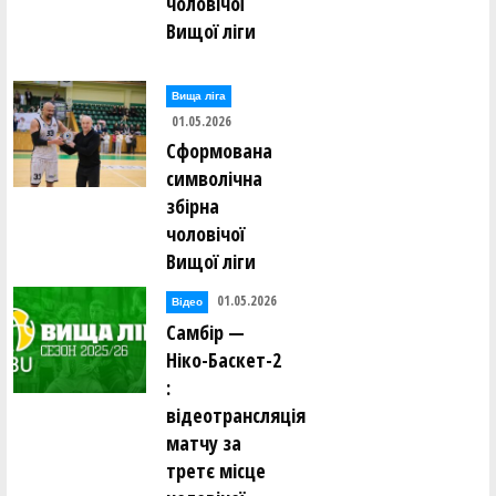
чоловічої
Вищої ліги
Вища лiга
01.05.2026
Сформована
символічна
збірна
чоловічої
Вищої ліги
01.05.2026
Відео
Самбір —
Ніко-Баскет-2
:
відеотрансляція
матчу за
третє місце