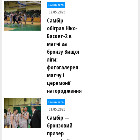
Вища лiга
02.05.2026
Самбір
обіграв Ніко-
Баскет-2 в
матчі за
бронзу Вищої
ліги:
фотогалерея
матчу і
церемонії
нагородження
Вища лiга
01.05.2026
Самбір —
бронзовий
призер