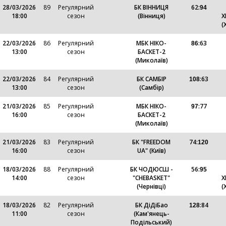
28/03/2026
89
Регулярний
БК ВІННИЦЯ
62
:
94
18:00
сезон
(Вінниця)
Х
(
22/03/2026
86
Регулярний
МБК НІКО-
:
63
86
13:00
сезон
БАСКЕТ-2
(Миколаїв)
22/03/2026
84
Регулярний
БК САМБІР
:
63
108
13:00
сезон
(Самбір)
21/03/2026
85
Регулярний
МБК НІКО-
:
77
97
16:00
сезон
БАСКЕТ-2
(Миколаїв)
21/03/2026
83
Регулярний
БК "FREEDOM
74
:
120
16:00
сезон
UA" (Київ)
18/03/2026
88
Регулярний
БК ЧОДЮСШ -
56
:
95
14:00
сезон
"CHEBASKET"
Х
(Чернівці)
(
18/03/2026
82
Регулярний
БК ДіДіБао
:
84
128
11:00
сезон
(Кам'янець-
Подільський)