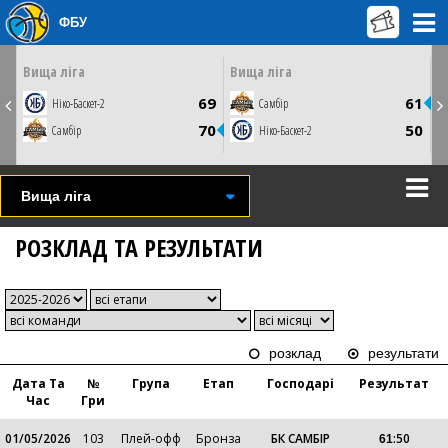
ФБУ
ЦЮ
НЕДІЛЮ
СУБОТУ
19 квітня
25 квітня
0
15:00
14:00
Вища ліга
Вища ліга
Кам'янець-Подільський, ДЮСШ 1
Миколаїв, СК Надія
2
69
61
Ніко-Баскет-2
Самбір
СТАТИСТИКА
СТАТИСТИКА
НОВИНА
ФОТО
ВІДЕО
ВІДЕО
3
70
50
Самбір
Ніко-Баскет-2
Вища лiга
РОЗКЛАД ТА РЕЗУЛЬТАТИ
розклад
результати
Дата Та
№
Група
Етап
Господарі
Результат
Час
Гри
01/05/2026
103
Плей-офф
Бронза
БК САМБІР
:
50
61