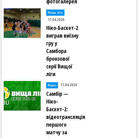
фотогалерея
Вища лiга
17.04.2026
Ніко-Баскет-2
виграв виїзну
гру у
Самбора
бронзової
серії Вищої
ліги
17.04.2026
Відео
Самбір —
Ніко-
Баскет-2:
відеотрансляція
першого
матчу за