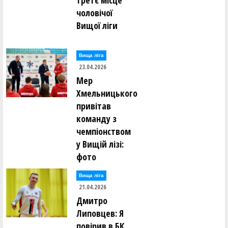
третє місце
чоловічої
Вищої ліги
Вища лiга
23.04.2026
Мер
Хмельницького
привітав
команду з
чемпіонством
у Вищій лізі:
фото
Вища лiга
21.04.2026
Дмитро
Липовцев: Я
повірив в БК