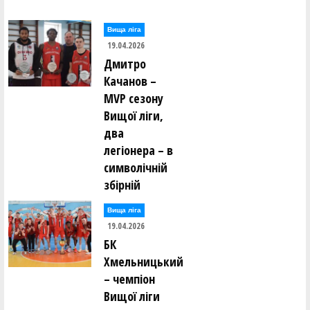
Вища лiга
19.04.2026
Дмитро
Качанов –
MVP сезону
Вищої ліги,
два
легіонера – в
символічній
збірній
Вища лiга
19.04.2026
БК
Хмельницький
– чемпіон
Вищої ліги