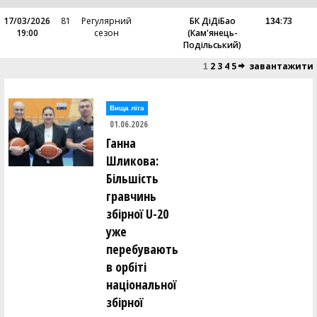
17/03/2026
81
Регулярний
БК ДіДіБао
:
73
134
19:00
сезон
(Кам'янець-
Подільський)
2
3
4
5
завантажити
1
Вища лiга
01.06.2026
Ганна
Шликова:
Більшість
гравчинь
збірної U-20
уже
перебувають
в орбіті
національної
збірної