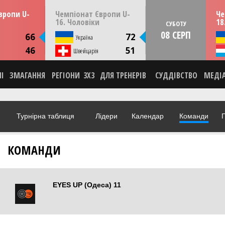
13:30
14:30
ерпня
ПʼЯТНИЦЮ
07 серпня
СУБО
вропи U-
Чемпіонат Європи U-
Че
мунія
Скоп'є, Пів. Македонія
16. Чоловіки
18
СУБОТУ
08 СЕРП
ИКА
СТАТИСТИКА
66
72
я
Україна
НА
НОВИНА
46
51
О
Швейцарія
ВІДЕО
НІ
ЗМАГАННЯ
РЕГІОНИ
3X3
ДЛЯ ТРЕНЕРІВ
СУДДІВСТВО
МЕДІ
Турнірна таблиця
Лідери
Календар
Команди
Г
КОМАНДИ
EYES UP (Одеса) 11
Одеса