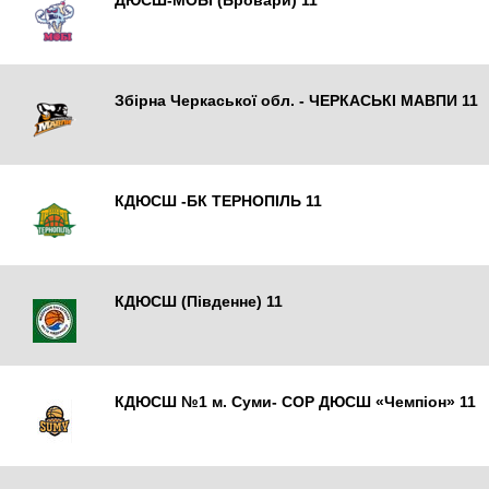
ДЮСШ-МОБІ (Бровари) 11
Бровари
Збірна Черкаської обл. - ЧЕРКАСЬКІ МАВПИ 11
Черкаси
КДЮСШ -БК ТЕРНОПІЛЬ 11
Тернопіль
КДЮСШ (Південне) 11
Южне
КДЮСШ №1 м. Суми- СОР ДЮСШ «Чемпіон» 11
Суми