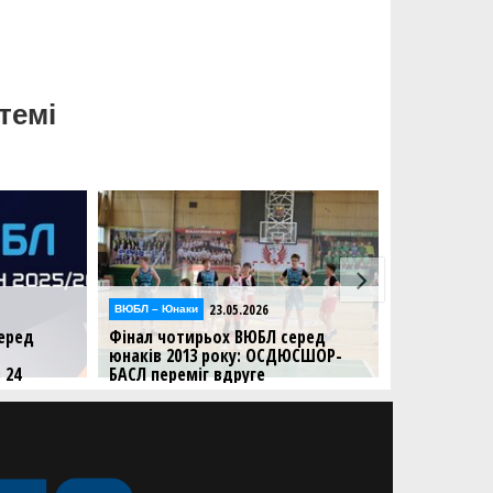
темі
23.05.2026
23.05.2026
и
Відео
рьох ВЮБЛ серед
Фінал чотирьох ВЮБЛ серед
3 року: ОСДЮСШОР-
юнаків 2013 року:
іг вдруге
відеотрансляція матчів 23
травня
ключний ігровий день
Дивіться трансляцію матчів другого
ігрового дня Фіналу чотирьох
ВЮБЛ серед юнаків 2013 року