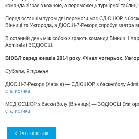
команда зіграє з кожною, а переможець турнірної таблиці
Перед останнім туром дві перемоги має СДЮШОР з баскет
Вінниці та Ужгорода, а ДЮСШ-7-Рекорд спробує завтра в
В останній день між собою зіграють команди Вінниці і Х
Admirals і ЗОДЮСШ.
ВЮБЛ серед юнаків 2014 року. Фінал чотирьох. Ужго
Субота,
9 травня
ДЮСШ-7-Рекорд (Харків) — СДЮШОР з баскетболу Admirals (
статистика
МСДЮСШОР з баскетболу (Вінниця) — ЗОДЮСШ (Ужгород) 64
статистика
Останні новини