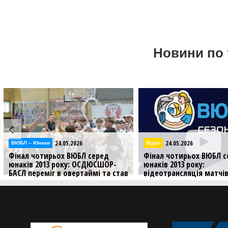
Новини по 
24.05.2026
Відео
ВЮБЛ – Юнак
серед
Фінал чотирьох ВЮБЛ серед
Фінал чоти
ДЮСШОР-
юнаків 2013 року:
юнаків 201
мі та став
відеотрансляція матчів 24
БАСЛ перем
травня
Попереду за
завоювали
Дивіться трансляцію матчів
третього ігрового дня Фіналу
чотирьох ВЮБЛ серед юнаків 2013
року