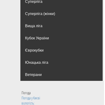
Суперліга
Суперліга (жінки)
Вища лiга
Кубок України
Єврокубки
Юнацька ліга
Ветерани
Погода
Погода у
Києві
вологість: