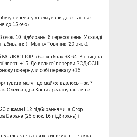
добуту перевагу утримували до останньої
ня до 15 очок.
чок, 10 підбирань, 6 перехоплень. У складі
ідбирання) і Моніку Торяник (20 очок).
й МСДЮСШОР з баскетболу 63:64. Вінницька
гої чверті +15. До великої перерви ЗОДЮСШ
і знову повернули собі перевагу +15.
ятувати матч і це майже вдалось – за 7
 але Олександра Костик реалізував лише
23 очками і 12 підбираннями, а Єгор
 Барана (25 очок, 16 підбирань) і
ті матчів за круговою системою — кожна