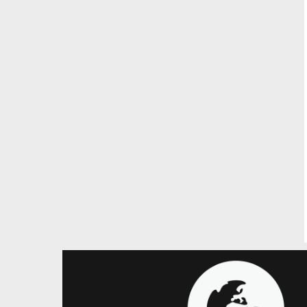
25.05.2026
24.05.2026
ВЮБЛ – Юнаки
ВЮБЛ – Юнаки
ВЮБЛ серед юнаків 2013 року:
Фінал чотирьох ВЮБЛ 
визначена символічна збірна
юнаків 2013 року: ОС
сезону
БАСЛ переміг в овертай
чемпіоном
Кращим гравцем сезону став
Максим Романюк з команди
Господарі майданчику 
Рівного
титул