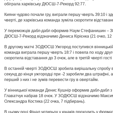
обіграла харківську ДЮСШ-7-Рекорд 92:77.
Кияни чудово почали гру, виграли першу чверть 39:10 і з
чверті, де харківська команда зуміла скоротити відставан
У переможців дабл-дабл оформив Наум Стефанишин – 38 о
ДЮСШ-7-Рекорд відзначимо Дениса Кірієнка (21 очко, 12 п
В другому матчі ЗОДЮСШ Ужгород поступився вінницькі
команда виграла першу чверть 18:7 і повела по ходу дру
скоротила відставання до 3 очок, але в третій чверті гост
В останній чверті ЗОДЮСШ зробила вирішальну спробу вр
секунд до кінця ужгородці при -2 заробили два штрафні,
перший з них і не зумів перевести гру в овертайм.
У вінницької команди Денис Кушнір оформив дабл-дабл з 
Главатчук набрав 18 очок. У ЗОДЮСШ відзначимо Максима
Олександра Костика (22 очка, 7 підбирань).
В цьому році Фінал чотирьох у юнаків проходить у форма