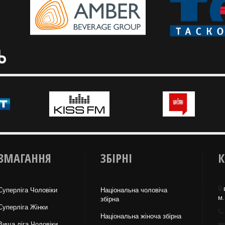
ЗМАГАННЯ
ЗБІРНІ
К
Суперліга Чоловіки
Національна чоловіча
м.
збірна
Суперліга Жінки
Національна жiноча збірна
Вища лiга Чоловіки