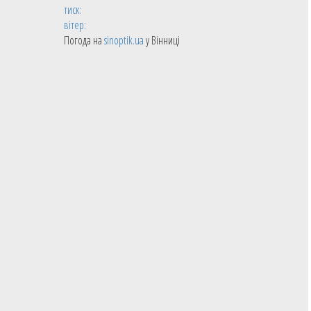
тиск:
вітер:
Погода на
sinoptik.ua
у Вінниці