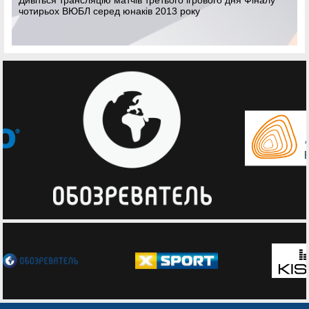
Дивіться трансляцію матчів третього ігрового дня Фіналу
чотирьох ВЮБЛ серед юнаків 2013 року