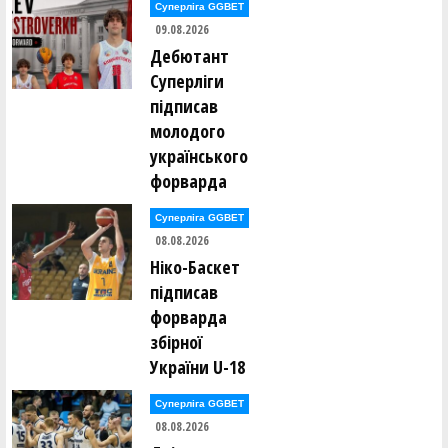
Суперліга GGBET
09.08.2026
Дебютант
Суперліги
підписав
молодого
українського
форварда
Суперліга GGBET
08.08.2026
Ніко-Баскет
підписав
форварда
збірної
України U-18
Суперліга GGBET
08.08.2026