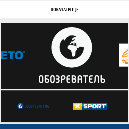
ПОКАЗАТИ ЩЕ