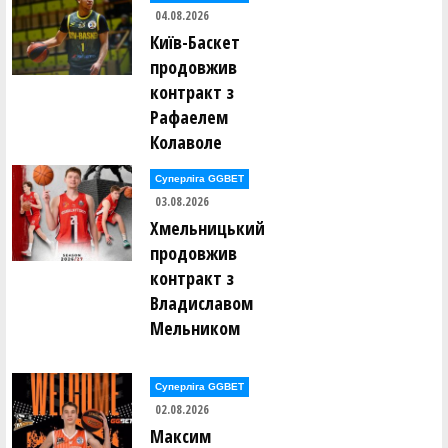
04.08.2026
Київ-Баскет
продовжив
контракт з
Рафаелем
Колаволе
Суперліга GGBET
03.08.2026
Хмельницький
продовжив
контракт з
Владиславом
Мельником
Суперліга GGBET
02.08.2026
Максим