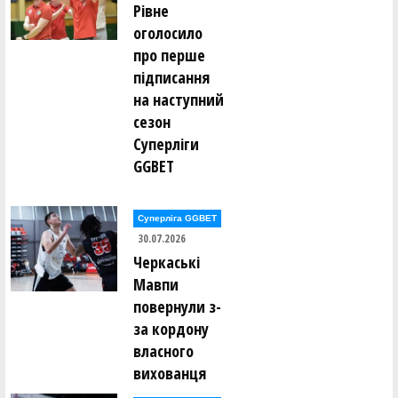
Рівне
оголосило
про перше
підписання
на наступний
сезон
Суперліги
GGBET
Суперліга GGBET
30.07.2026
Черкаські
Мавпи
повернули з-
за кордону
власного
вихованця