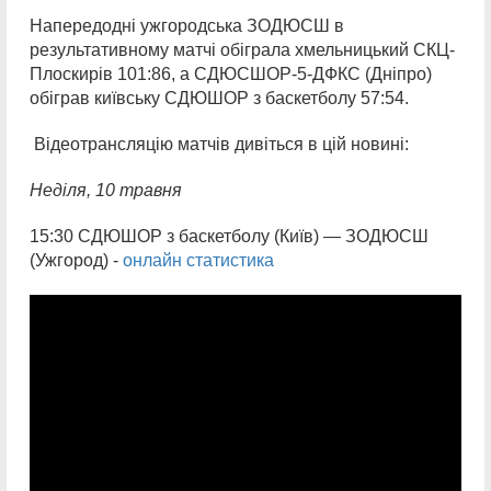
Напередодні ужгородська ЗОДЮСШ в
результативному матчі обіграла хмельницький СКЦ-
Плоскирів 101:86, а СДЮСШОР-5-ДФКС (Дніпро)
обіграв київську СДЮШОР з баскетболу 57:54.
Відеотрансляцію матчів дивіться в цій новині:
Неділя,
10 травня
15:30 СДЮШОР з баскетболу (Київ) — ЗОДЮСШ
(Ужгород) -
онлайн статистика