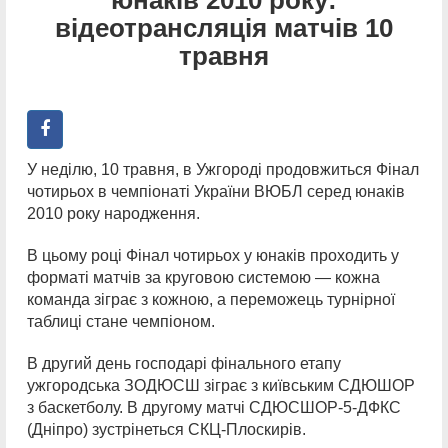
відеотрансляція матчів 10
травня
У неділю, 10 травня, в Ужгороді продовжиться Фінал
чотирьох в чемпіонаті України ВЮБЛ серед юнаків
2010 року народження.
В цьому році Фінал чотирьох у юнаків проходить у
форматі матчів за круговою системою — кожна
команда зіграє з кожною, а переможець турнірної
таблиці стане чемпіоном.
В другий день господарі фінального етапу
ужгородська ЗОДЮСШ зіграє з київським СДЮШОР
з баскетболу. В другому матчі СДЮСШОР-5-ДФКС
(Дніпро) зустрінеться СКЦ-Плоскирів.