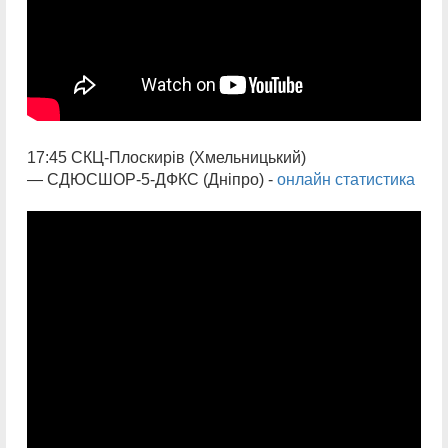
17:45 СКЦ-Плоскирів (Хмельницький)
— СДЮСШОР-5-ДФКС (Дніпро) -
онлайн статистика