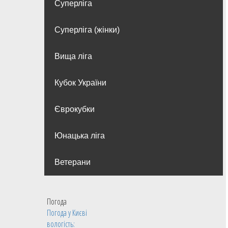
Суперліга
Суперліга (жінки)
Вища лiга
Кубок України
Єврокубки
Юнацька ліга
Ветерани
Погода
Погода у
Києві
вологість: