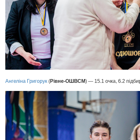
Ангеліна Григорук
(
Рівне-ОШВСМ
) — 15.1 очка, 6.2 підб