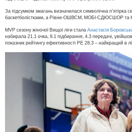
За підсумком змагань визначилася символічна пʼятірка с
баскетболістками, а Рівне-ОШВСМ, МОБІ-СДЮСШОР та Ко
MVP сезону жіночої Вищої ліги стала
Анастасія Боровськ
набирала 21.1 очка, 9.1 підбирання, 4.3 передачі, увійшов
показник рейтингу ефективності РЕ 28.3 – найкращий в ліз