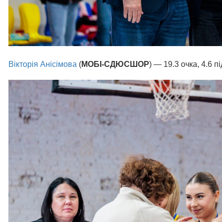
Вікторія Анісімова
(
МОБІ-СДЮСШОР
) — 19.3 очка, 4.6 п