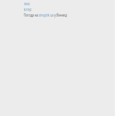
тиск:
вітер:
Погода на
sinoptik.ua
у Вінниці