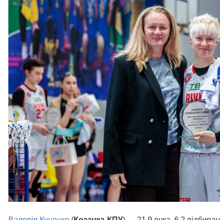
Валерія Куценко
(
Козачка-КПУ
) — 21.9 очка, 6.2 підбиран