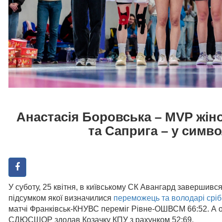
Анастасія Боровська – MVP жіно
та Саприга – у симво
У суботу, 25 квітня, в київському СК Авангард завершився
підсумком якої визначилися
переможець та володарі сріб
матчі Франківськ-КНУВС переміг Рівне-ОШВСМ 66:52. А от
СДЮСШОР здолав Козачку КПУ з рахунком 52:69.