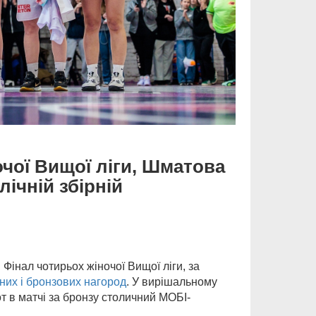
чої Вищої ліги, Шматова
лічній збірній
 Фінал чотирьох жіночої Вищої ліги, за
них і бронзових нагород
. У вирішальному
 в матчі за бронзу столичний МОБІ-