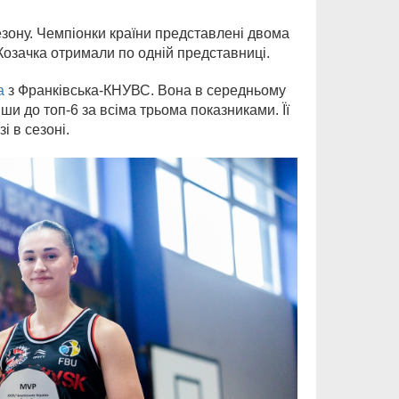
езону. Чемпіонки країни представлені двома
зачка отримали по одній представниці.
а
з Франківська-КНУВС. Вона в середньому
ши до топ-6 за всіма трьома показниками. Її
і в сезоні.