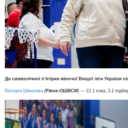
До символічної пʼятірки жіночої Вищої ліги України с
Вікторія Шматова
(
Рівне-ОШВСМ
) — 22.1 очка, 3.1 підби