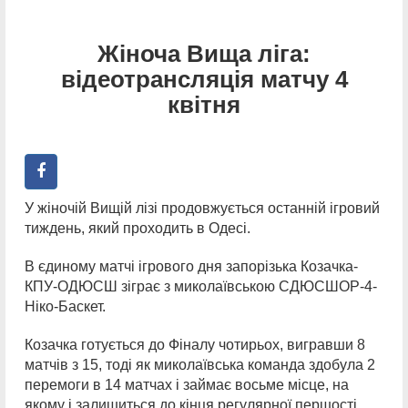
Жіноча Вища ліга:
відеотрансляція матчу 4
квітня
У жіночій Вищій лізі продовжується останній ігровий
тиждень, який проходить в Одесі.
В єдиному матчі ігрового дня запорізька Козачка-
КПУ-ОДЮСШ зіграє з миколаївською СДЮСШОР-4-
Ніко-Баскет.
Козачка готується до Фіналу чотирьох, вигравши 8
матчів з 15, тоді як миколаївська команда здобула 2
перемоги в 14 матчах і займає восьме місце, на
якому і залишиться до кінця регулярної першості.