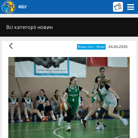
ФБУ
Всі категорії новин
04.04.2026
Вища лiга – Жiнки