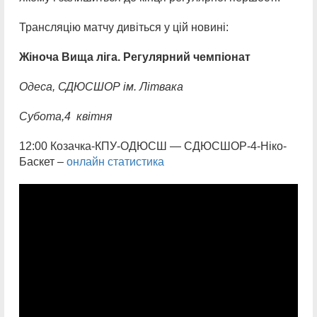
Трансляцію матчу дивіться у цій новині:
Жіноча Вища ліга. Регулярний чемпіонат
Одеса, СДЮСШОР ім. Літвака
Субота,
4 квітня
12:00 Козачка-КПУ-ОДЮСШ — СДЮСШОР-4-Ніко-
Баскет –
онлайн статистика