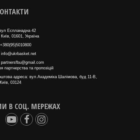
ОНТАКТИ
вул Еспланадна 42
 Київ, 01601, Україна
+380(95)5010800
info@ukrbasket.net
partnersfbu@gmail.com
я партнерства та пропозіцій
штова адреса: вул.Академіка Шалімова, буд 11-В,
Київ, 03124
И В СОЦ. МЕРЕЖАХ