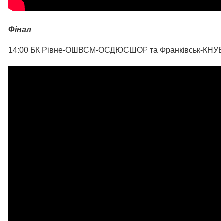
Фінал
14:00 БК Рівне-ОШВСМ-ОСДЮСШОР та Франківськ-КНУ