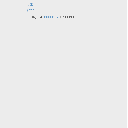
тиск:
вітер:
Погода на
sinoptik.ua
у Вінниці