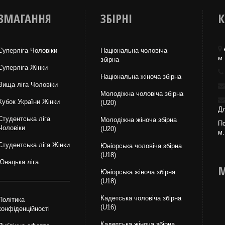
ЗМАГАННЯ
ЗБІРНІ
К
Суперліга Чоловіки
Національна чоловіча
м.
збірна
Суперліга Жінки
Національна жiноча збірна
Вища лiга Чоловіки
Молодіжна чоловіча збірна
Кубок України Жінки
(U20)
Дл
Студентська ліга
Молодіжна жіноча збірна
По
Чоловiки
(U20)
м.
Студентська ліга Жінки
Юніорська чоловіча збірна
(U18)
Юнацька ліга
М
Юніорська жіноча збірна
(U18)
Кадетська чоловіча збірна
Політика
(U16)
конфіденційності
Кадетська жіноча збірна