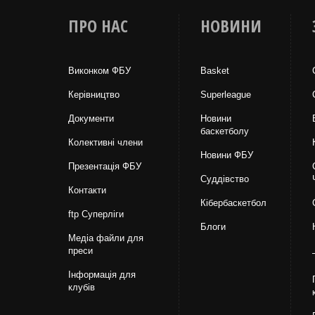
ПРО НАС
НОВИНИ
Виконком ФБУ
Basket
Керівництво
Superleague
Документи
Новини
баскетболу
Колективні члени
Новини ФБУ
Презентація ФБУ
Суддівство
Контакти
Кібербаскетбол
ftp Суперліги
Блоги
Медіа файли для
преси
Інформація для
клубів