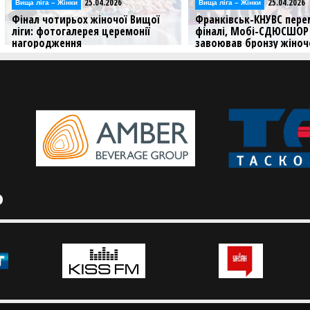
25.04.2026
25.04.2026
Вища лiга – Жiнки
Відео
ї
Франківськ-КНУВС переміг Рівне у
Фінал чотирьох ж
фіналі, Мобі-СДЮСШОР
ліги: відеотрансл
завоював бронзу жіночої Вищої
матчу за 3 місце
ліги: результати та фотогалерея
Дивіться заключні м
В столиці було зіграно вирішальні
матчі Фіналу чотирьох