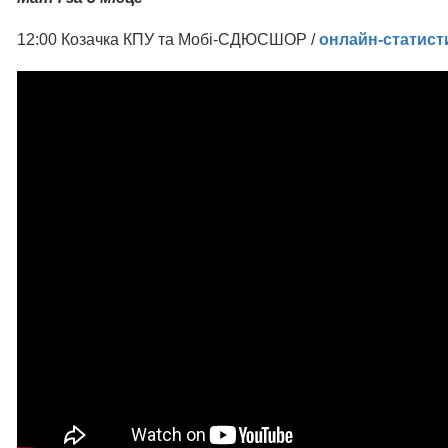
12:00 Козачка КПУ та Мобі-СДЮСШОР /
онлайн-статист