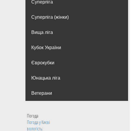
Суперліга
Суперліга (жінки)
Вища лiга
Кубок України
Єврокубки
Юнацька ліга
Ветерани
Погода
Погода у
Києві
вологість: