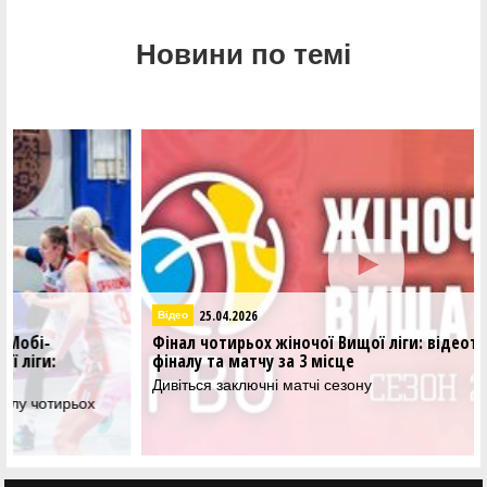
Новини по темі
24.04.2026
Вища лiга – Жiнки
Фінал чотирьох Вищої ліги серед жінок: Рівне-ОШВСМ
та Франківськ-КНУВС визначать переможця сезону
У столичному спорткомплексі Авангард відбулися
півфінальні матчі Вищої ліги серед жіночих команд