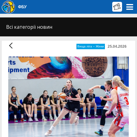
ФБУ
Всі категорії новин
25.04.2026
Вища лiга – Жiнки