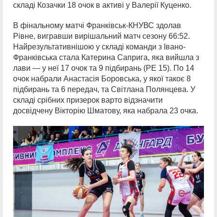
складі Козачки 18 очок в активі у Валерії Куценко.
В фінальному матчі Франківськ-КНУВС здолав
Рівне, вигравши вирішальний матч сезону 66:52.
Найрезультативнішою у складі команди з Івано-
Франківська стала Катерина Саприга, яка вийшла з
лави — у неї 17 очок та 9 підбирань (РЕ 15). По 14
очок набрали Анастасія Боровська, у якої такоє 8
підбирань та 6 передач, та Світлана Полянцева. У
складі срібних призерок варто відзначити
досвідчену Вікторію Шматову, яка набрала 23 очка.