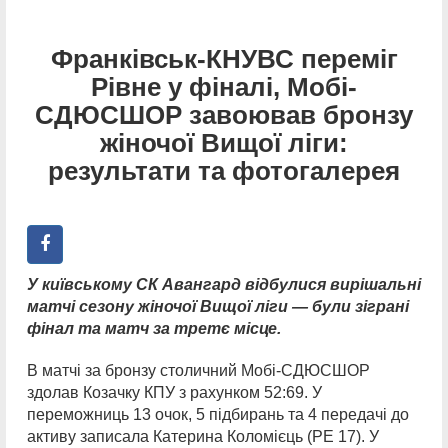
Франківськ-КНУВС переміг
Рівне у фіналі, Мобі-
СДЮСШОР завоював бронзу
жіночої Вищої ліги:
результати та фотогалерея
У київському СК Авангард відбулися вирішальні
матчі сезону жіночої Вищої ліги — були зіграні
фінал та матч за третє місце.
В матчі за бронзу столичний Мобі-СДЮСШОР
здолав Козачку КПУ з рахунком 52:69. У
переможниць 13 очок, 5 підбирань та 4 передачі до
активу записала Катерина Коломієць (РЕ 17). У