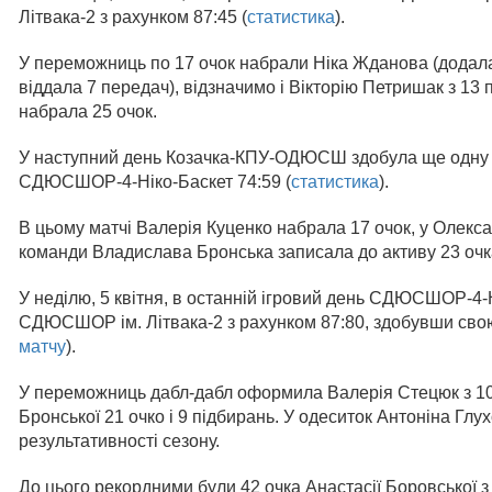
Літвака-2 з рахунком 87:45 (
статистика
).
У переможниць по 17 очок набрали Ніка Жданова (додала 
віддала 7 передач), відзначимо і Вікторію Петришак з 13
набрала 25 очок.
У наступний день Козачка-КПУ-ОДЮСШ здобула ще одну в
СДЮСШОР-4-Ніко-Баскет 74:59 (
статистика
).
В цьому матчі Валерія Куценко набрала 17 очок, у Олекса
команди Владислава Бронська записала до активу 23 очка
У неділю, 5 квітня, в останній ігровий день СДЮСШОР-4-Н
СДЮСШОР ім. Літвака-2 з рахунком 87:80, здобувши свою
матчу
).
У переможниць дабл-дабл оформила Валерія Стецюк з 10
Бронської 21 очко і 9 підбирань. У одеситок Антоніна Гл
результативності сезону.
До цього рекордними були 42 очка Анастасії Боровської 