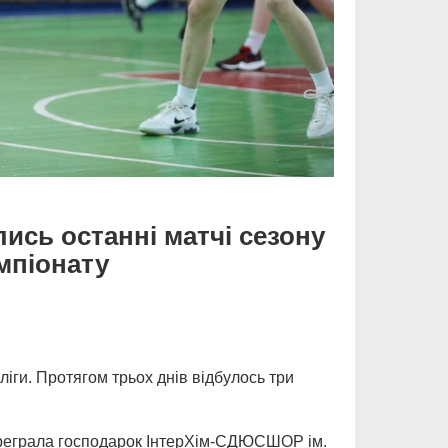
лись останні матчі сезону
мпіонату
ліги. Протягом трьох днів відбулось три
ереграла господарок ІнтерХім-СДЮСШОР ім.