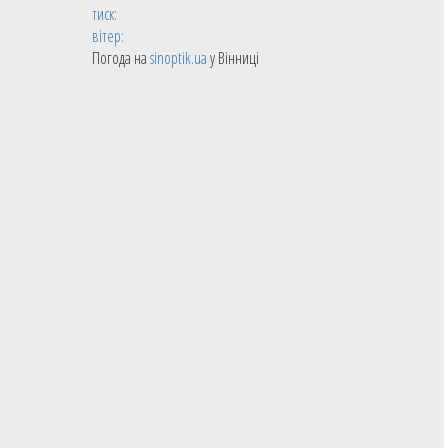
тиск:
вітер:
Погода на
sinoptik.ua
у Вінниці