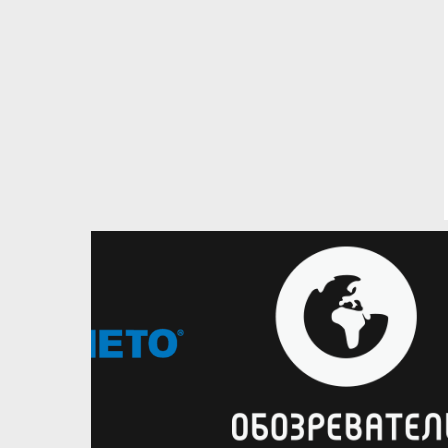
27.04.2026
25.04.2026
Вища лiга – Жiнки
Вища лiга – Жiнки
Анастасія Боровська – MVP
Фінал чотирьох жіночої 
жіночої Вищої ліги, Шматова та
ліги: фотогалерея церем
Саприга – у символічній збірній
нагородження
Визначилася символічна пʼятірка
Команди завершили сезон
жіночої Вищої ліги
матчами в київському Аван