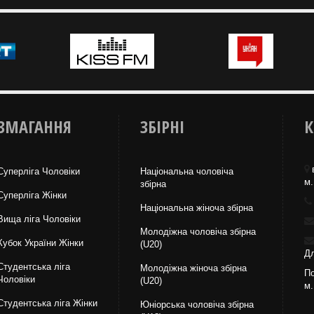
ЗМАГАННЯ
ЗБІРНІ
К
Суперліга Чоловіки
Національна чоловіча
м.
збірна
Суперліга Жінки
Національна жiноча збірна
Вища лiга Чоловіки
Молодіжна чоловіча збірна
Кубок України Жінки
(U20)
Дл
Студентська ліга
Молодіжна жіноча збірна
По
Чоловiки
(U20)
м.
Студентська ліга Жінки
Юніорська чоловіча збірна