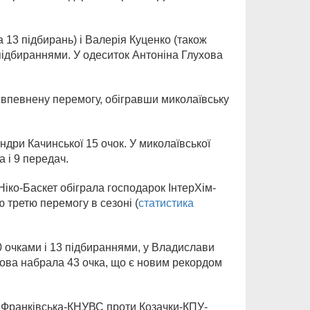
13 підбирань) і Валерія Куценко (також
 підбираннями. У одеситок Антоніна Глухова
певнену перемогу, обігравши миколаївську
ндри Качинської 15 очок. У миколаївської
 і 9 передач.
іко-Баскет обіграла господарок ІнтерХім-
 третю перемогу в сезоні (
статистика
 очками і 13 підбираннями, у Владислави
ухова набрала 43 очка, що є новим рекордом
з Франківська-КНУВС проти Козачки-КПУ-