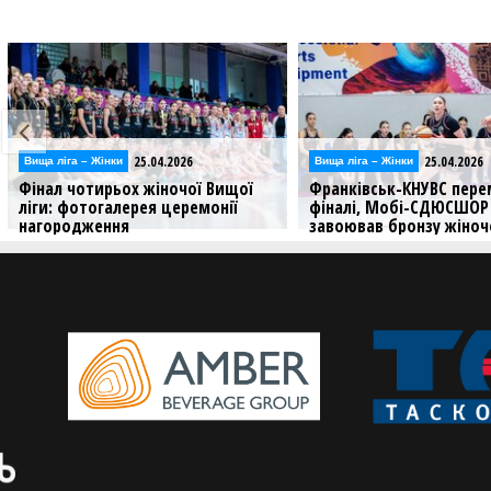
25.04.2026
25.04.202
Вища лiга – Жiнки
Відео
Вищої
Франківськ-КНУВС переміг Рівне у
Фінал чотирь
онії
фіналі, Мобі-СДЮСШОР
ліги: відеотр
завоював бронзу жіночої Вищої
матчу за 3 мі
ліги: результати та фотогалерея
Дивіться заклю
гарді
В столиці було зіграно вирішальні
матчі Фіналу чотирьох