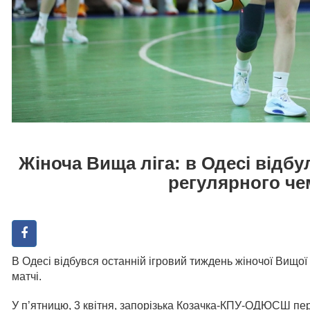
Жіноча Вища ліга: в Одесі відбу
регулярного че
В Одесі відбувся останній ігровий тиждень жіночої Вищої 
матчі.
У п’ятницю, 3 квітня, запорізька Козачка-КПУ-ОДЮСШ п