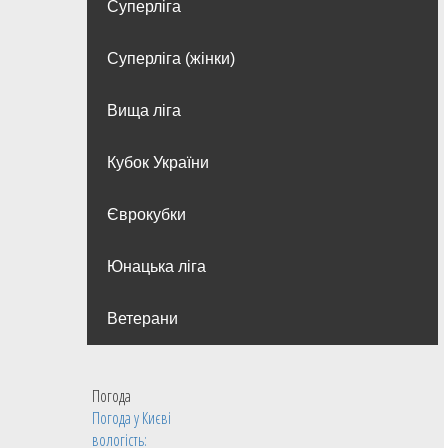
Суперліга
Суперліга (жінки)
Вища лiга
Кубок України
Єврокубки
Юнацька ліга
Ветерани
Погода
Погода у
Києві
вологість: