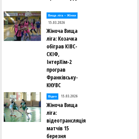
Вища лiга – Жiнки
15.03.2026
Жіноча Вища
ліга: Козачка
обіграв КІВС-
СКІФ,
ІнтерХім-2
програв
Франківську-
КНУВС
15.03.2026
Відео
Жіноча Вища
ліга:
відеотрансляція
матчів 15
березня