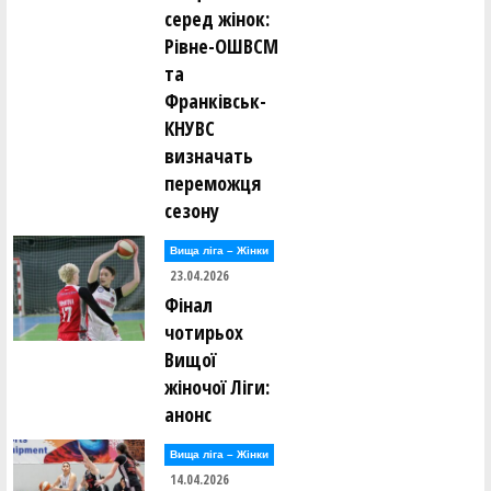
серед жінок:
Рівне-ОШВСМ
та
Франківськ-
КНУВС
визначать
переможця
сезону
Вища лiга – Жiнки
23.04.2026
Фінал
чотирьох
Вищої
жіночої Ліги:
анонс
Вища лiга – Жiнки
14.04.2026