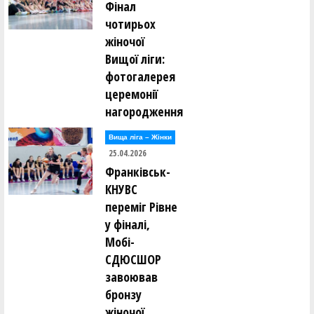
Фінал
чотирьох
жіночої
Вищої ліги:
фотогалерея
церемонії
нагородження
Вища лiга – Жiнки
25.04.2026
Франківськ-
КНУВС
переміг Рівне
у фіналі,
Мобі-
СДЮСШОР
завоював
бронзу
жіночої