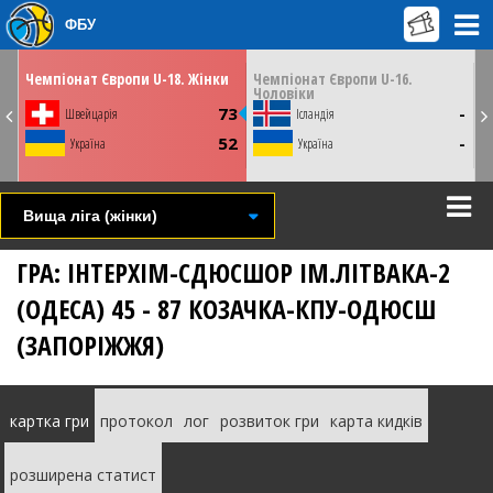
ФБУ
ЛЮ
ВІВТОРОК
СЕРЕДУ
04 серпня
05 серпня
30
13:30
13:30
и
Чемпіонат Європи U-18. Жінки
Чемпіонат Європи U-16.
Ч
Чоловіки
Тулча, Румунія
Тулча, Румунія
9
73
-
Швейцарія
Ісландія
СТАТИСТИКА
СТАТИСТИКА
НОВИНА
НОВИНА
0
52
-
Україна
Україна
ВІДЕО
ВІДЕО
Вища лiга (жінки)
ГРА: ІНТЕРХІМ-СДЮСШОР ІМ.ЛІТВАКА-2
(ОДЕСА) 45 - 87 КОЗАЧКА-КПУ-ОДЮСШ
(ЗАПОРІЖЖЯ)
картка гри
протокол
лог
розвиток гри
карта кидків
розширена статист