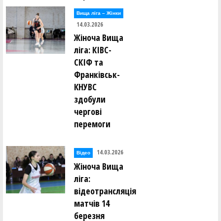
Вища лiга – Жiнки
14.03.2026
Жіноча Вища
ліга: КІВС-
СКІФ та
Франківськ-
КНУВС
здобули
чергові
перемоги
14.03.2026
Відео
Жіноча Вища
ліга:
відеотрансляція
матчів 14
березня