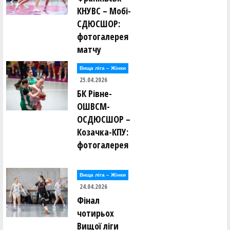
КНУВС – Мобі-
СДЮСШОР:
фотогалерея
матчу
Вища лiга – Жiнки
25.04.2026
БК Рівне-
ОШВСМ-
ОСДЮСШОР –
Козачка-КПУ:
фотогалерея
Вища лiга – Жiнки
24.04.2026
Фінал
чотирьох
Вищої ліги