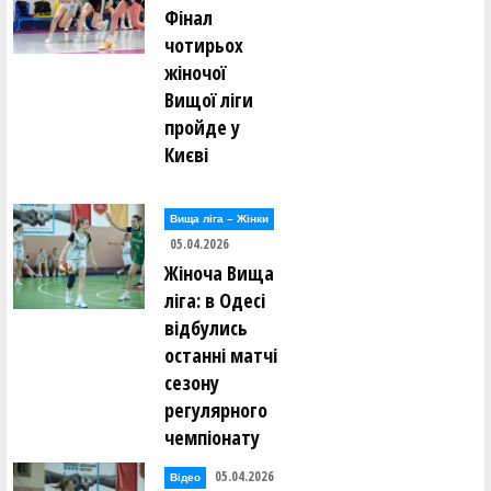
Фінал
чотирьох
жіночої
Вищої ліги
пройде у
Києві
Вища лiга – Жiнки
05.04.2026
Жіноча Вища
ліга: в Одесі
відбулись
останні матчі
сезону
регулярного
чемпіонату
05.04.2026
Відео