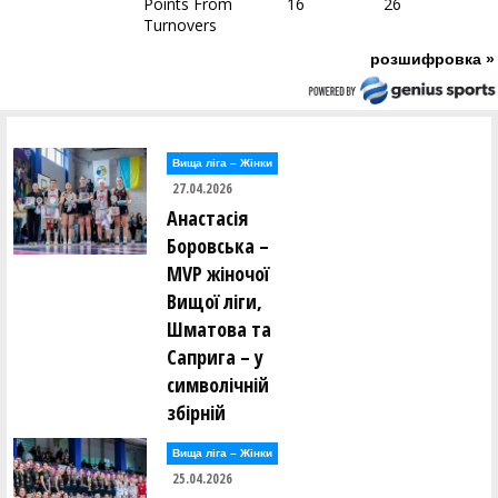
Points From
16
26
Turnovers
розшифровка »
Вища лiга – Жiнки
27.04.2026
Анастасія
Боровська –
MVP жіночої
Вищої ліги,
Шматова та
Саприга – у
символічній
збірній
Вища лiга – Жiнки
25.04.2026