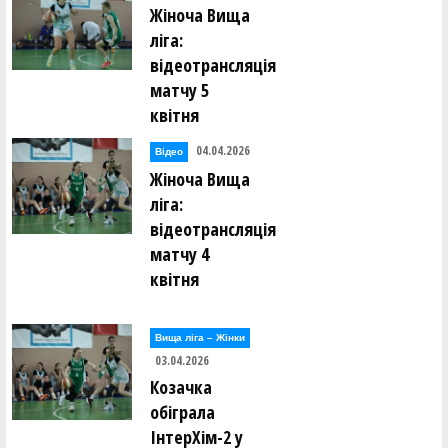
Жіноча Вища
ліга:
відеотрансляція
матчу 5
квітня
04.04.2026
Відео
Жіноча Вища
ліга:
відеотрансляція
матчу 4
квітня
Вища лiга – Жiнки
03.04.2026
Козачка
обіграла
ІнтерХім-2 у