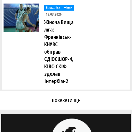
Вища лiга – Жiнки
13.03.2026
Жіноча Вища
ліга:
Франківськ-
КНУВС
обіграв
СДЮСШОР-4,
КІВС-СКІФ
здолав
ІнтерХім-2
ПОКАЗАТИ ЩЕ