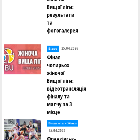
Вищої ліги:
результати
та
фотогалерея
25.04.2026
Відео
Фінал
чотирьох
жіночої
Вищої ліги:
відеотрансляція
фіналу та
матчу за 3
місце
Вища лiга – Жiнки
25.04.2026
Франківськ-