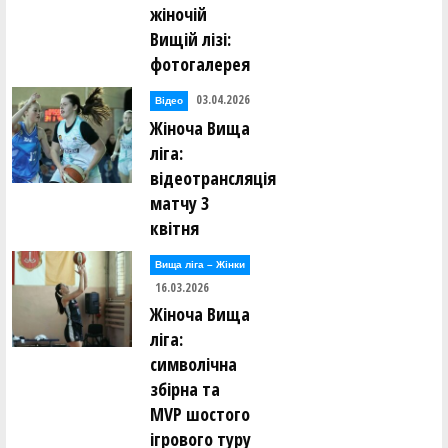
жіночій
Вищій лізі:
фотогалерея
03.04.2026
Відео
Жіноча Вища
ліга:
відеотрансляція
матчу 3
квітня
Вища лiга – Жiнки
16.03.2026
Жіноча Вища
ліга:
символічна
збірна та
MVP шостого
ігрового туру