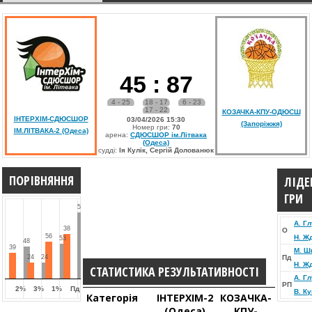
45
:
87
4 - 25
18 - 17
6 - 23
17 - 22
КОЗАЧКА-КПУ-ОДЮСШ
ІНТЕРХІМ-СДЮСШОР
03/04/2026 15:30
(Запоріжжя)
Номер гри:
70
ІМ.ЛІТВАКА-2 (Одеса)
арена:
СДЮСШОР ім.Літвака
(Одеса)
судді:
Ія Кулік, Сергій Долованюк
ПОРІВНЯННЯ
ЛІДЕ
ГРИ
57
А. Г
38
О
56
Н. Ж
53
48
39
М. Ш
24
24
Пд
Н. Ж
СТАТИСТИКА РЕЗУЛЬТАТИВНОСТІ
А. Г
РП
2%
3%
1%
Пд
В. К
Категорія
ІНТЕРХІМ-2
КОЗАЧКА-
(Одеса)
КПУ-