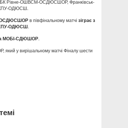
ають БК Рівне-ОШВСМ-ОСДЮСШОР, Франківськ-
а-КПУ-ОДЮСШ.
М-ОСДЮСШОР
в півфінальному матчі
зіграє з
-КПУ-ОДЮСШ
.
 та МОБІ-СДЮШОР
.
, який у вирішальному матчі Фіналу шести
темі