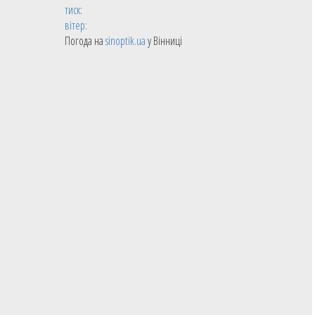
тиск:
вітер:
Погода на
sinoptik.ua
у Вінниці