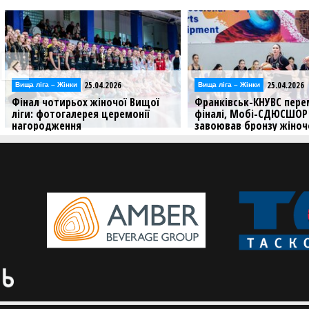
25.04.2026
25.04.2026
Вища лiга – Жiнки
Вища лiга – Жiнки
Фінал чотирьох жіночої Вищої
Франківськ-КНУВС перем
ліги: фотогалерея церемонії
фіналі, Мобі-СДЮСШОР
нагородження
завоював бронзу жіноч
ліги: результати та фо
Команди завершили сезон
матчами в київському Авангарді
В столиці було зіграно в
матчі Фіналу чотирьох