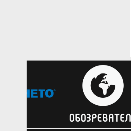
27.04.2026
Вища лiга – Жiнки
Анастасія Боровська – MVP
жіночої Вищої ліги, Шматова та
Саприга – у символічній збірній
Визначилася символічна пʼятірка
жіночої Вищої ліги