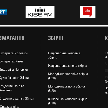
ЗМАГАННЯ
ЗБІРНІ
К
Суперліга Чоловіки
Національна чоловіча
м.
збірна
Суперліга Жінки
Національна жiноча збірна
Вища лiга Чоловіки
Молодіжна чоловіча збірна
Кубок України Жінки
(U20)
Дл
Студентська ліга
Молодіжна жіноча збірна
По
Чоловiки
(U20)
м.
Студентська ліга Жінки
Юніорська чоловіча збірна
(U18)
Юнацька ліга