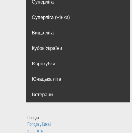
Суперліга
Суперліга (жінки)
Вища лiга
Кубок України
Єврокубки
Юнацька ліга
Ветерани
Погода
Погода у
Києві
вологість: