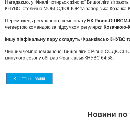
Нагадаємо, у Фіналі чотирьох жіночої Вищої ліги зігр
КНУВС, столична МОБІ-СДЮШОР та запорізька Козачк
Переможець регулярного чемпіонату
БК Рівне-ОШВС
четвертою командою за підсумком регулярки
Козачкою
Іншу півфінальну пару
складуть Франківськ-КНУВС
Чинним чемпіоном жіночої Вищої ліги є Рівне-ОСДЮСШОР
минулого сезону обіграв Франківськ-КНУВС 64:58.
Останні новини
Новини по 