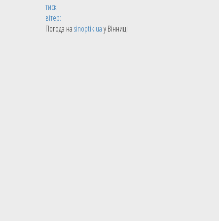
тиск:
вітер:
Погода на
sinoptik.ua
у Вінниці