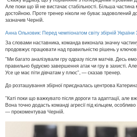
Але поки що їй не вистачає стабільності. Більша частина
достойною. Проте тренер ніколи не буває задоволений до 
зазначив Черній.
Анна Ольховик: Перед чемпіонатом світу збірній України
За словами наставника, команда виконала значну частину
продовжує працювати над правильністю рішень у ключов
"Ми багато аналізували гру одразу після матчів. Десь емо
правильно будуємо завершення атак чи гру в захисті. Але
Усе це має піти дівчатам у плюс", — сказав тренер.
До розташування збірної приєдналась центрова Катерина 
"Каті поки що важкувато після дороги та адаптації, але вж
Вона точно додасть команді агресії під кільцем, особливо 
— прокоментував Черній.