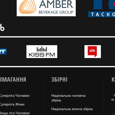
ЗМАГАННЯ
ЗБІРНІ
К
Суперліга Чоловіки
Національна чоловіча
м.
збірна
Суперліга Жінки
Національна жiноча збірна
Вища лiга Чоловіки