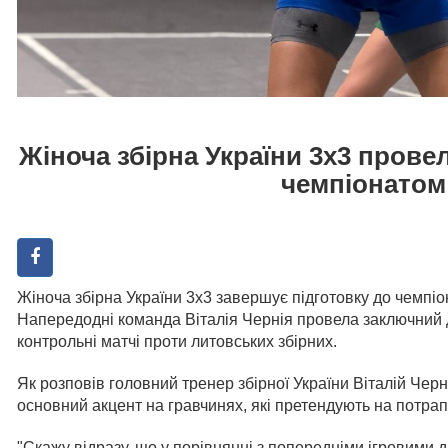
Жіноча збірна України 3х3 прове
чемпіонатом
Жіноча збірна України 3х3 завершує підготовку до чемпіон
Напередодні команда Віталія Чернія провела заключний дл
контрольні матчі проти литовських збірних.
Як розповів головний тренер збірної України Віталій Чер
основний акцент на гравчинях, які претендують на потрап
"Скажу відразу, що у порівнянні з попередніми ігровими 