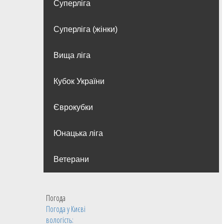
Суперліга
Суперліга (жінки)
Вища лiга
Кубок України
Єврокубки
Юнацька ліга
Ветерани
Погода
Погода у
Києві
вологість: