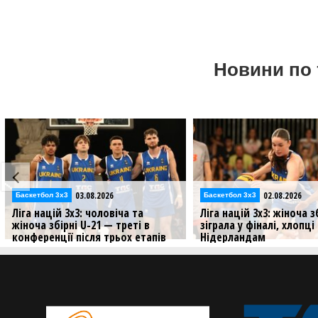
Новини по 
02.08.2026
02.08.2026
Баскетбол 3х3
Відео
Ліга націй 3х3: жіноча збірна U-21
Збірні України U-2
зіграла у фіналі, хлопці програли
3х3: відеотрансля
ів
Нідерландам
Молодіжні збірні У
продовжують свої 
пи
Результати матчів збірних України
3х3
U-21 на третьому стопі у Лізі націй
3х3