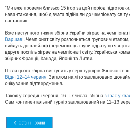
"Ми вже провели близько 15 ігор за цей період підготовк
навантаження, щоб дівчата підійшли до чемпіонату світу
наставник.
Вже наступного тижня збірна України зіграє на чемпіонаті 
Варшаві
. Чемпіонат світу розпочнеться груповим етапом,
вийдуть до плей-оф (переможець групи одразу до чвертьфі
вдруге поспіль зіграє на чемпіонаті світу. Українська кома
збірних Франції, Канади, Японії та Литви.
Після цього збірна виступить у серії турнірів Жіночої серії
Відні 12–14 червня
. Загалом на літо заплановано щонайм
очікування підтвердження.
Також у середині червня, 16–17 числа, збірна
зіграє у кв
Сам континентальний турнір запланований на 11–13 вер
Останні новини