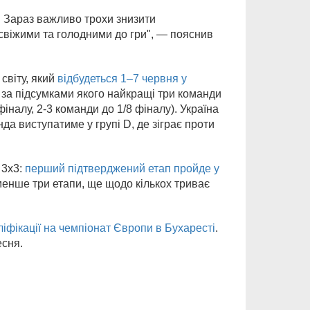
и. Зараз важливо трохи знизити
 свіжими та голодними до гри", — пояснив
світу, який
відбудеться 1–7 червня у
 за підсумками якого найкращі три команди
налу, 2-3 команди до 1/8 фіналу). Україна
нда виступатиме у групі D, де зіграє проти
 3х3:
перший підтверджений етап пройде у
енше три етапи, ще щодо кількох триває
аліфікації на чемпіонат Європи в Бухаресті
.
есня.