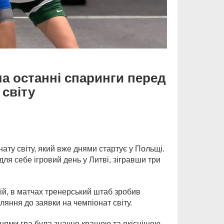
ла останні спаринги перед
 світу
ату світу, який вже днями стартує у Польщі.
я себе ігровий день у Литві, зігравши три
ній, в матчах тренерський штаб зробив
ляння до заявки на чемпіонат світу.
днями гра була значно кращою та якіснішою.