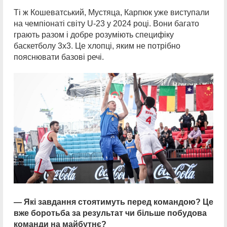
Ті ж Кошеватський, Мустяца, Карпюк уже виступали
на чемпіонаті світу U-23 у 2024 році. Вони багато
грають разом і добре розуміють специфіку
баскетболу 3х3. Це хлопці, яким не потрібно
пояснювати базові речі.
— Які завдання стоятимуть перед командою? Це
вже боротьба за результат чи більше побудова
команди на майбутнє?