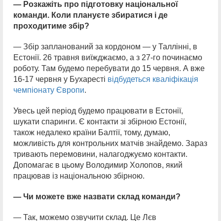
— Розкажіть про підготовку
національної
команди. Коли плануєте збиратися і де
проходитиме збір?
— Збір запланований за кордоном — у Таллінні, в
Естонії. 26 травня виїжджаємо, а з 27-го починаємо
роботу. Там будемо перебувати до 15 червня. А вже
16-17 червня у Бухаресті
відбудеться кваліфікація
чемпіонату Європи
.
Увесь цей період будемо працювати в Естонії,
шукати спаринги. Є контакти зі збірною Естонії,
також недалеко країни Балтії, тому, думаю,
можливість для контрольних матчів знайдемо. Зараз
тривають перемовини, налагоджуємо контакти.
Допомагає в цьому Володимир Холопов, який
працював із національною збірною.
— Чи можете вже назвати склад команди?
— Так, можемо озвучити склад. Це Лєв