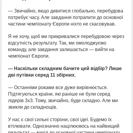
— Звичайно, якщо дивитися глобально, перебудова
потребує часу. Але завдання потрапити до основної
частини чемпіонату Європи ніхто не скасовував.
Я не хочу, щоб ми прикривалися перебудовою через
відсутність результату. Так, ми омолоджуємо
команду, але завдання залишається — вийти на
чемпіонат Європи.
— Наскільки складним бачите цей відбір? Лише
дві путівки серед 11 збірних.
— Останніми роками все дуже вирівнюється.
Підтягуються країни, які раніше не були серед
лідерів 3х3. Тому, звичайно, буде складно. Але ми
звикли до складнощів.
У нас є свої сильні сторони, свої ідеї. Будемо їх
втілювати. Однозначно націлюємось на найвищий
результат — вихід до основної частини чемпіонату