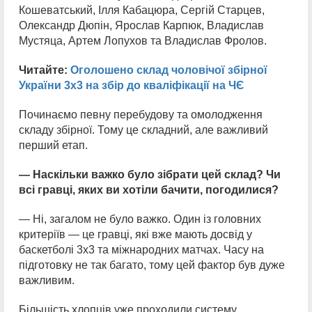
Кошеватський, Ілля Кабацюра, Сергій Старцев,
Олександр Дюпін, Ярослав Карпюк, Владислав
Мустяца, Артем Лопухов та Владислав Фролов.
Читайте:
Оголошено склад чоловічої збірної
України 3х3 на збір до кваліфікації на ЧЄ
Починаємо певну перебудову та омолодження
складу збірної. Тому це складний, але важливий
перший етап.
— Наскільки важко було зібрати цей склад? Чи
всі гравці, яких ви хотіли бачити, погодилися?
— Ні, загалом не було важко. Один із головних
критеріїв — це гравці, які вже мають досвід у
баскетболі 3х3 та міжнародних матчах. Часу на
підготовку не так багато, тому цей фактор був дуже
важливим.
Більшість хлопців уже проходили систему