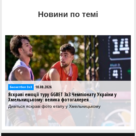
Новини по темі
09.08.2026
Баскетбол 3х3
іонату України у
ЗСО БК СумДУ виграла четвертий етап 
рея
Чемпіонату України
ьницькому
Сумська команда стала переможцем ета
Хмельницькому