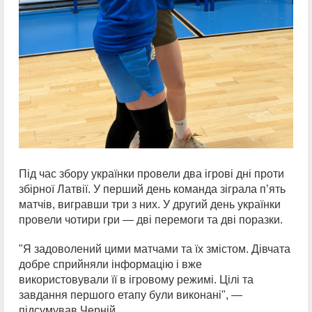
Під час збору українки провели два ігрові дні проти
збірної Латвії. У перший день команда зіграла п’ять
матчів, вигравши три з них. У другий день українки
провели чотири гри — дві перемоги та дві поразки.
"Я задоволений цими матчами та їх змістом. Дівчата
добре сприйняли інформацію і вже
використовували її в ігровому режимі. Цілі та
завдання першого етапу були виконані", —
підсумував Черній.