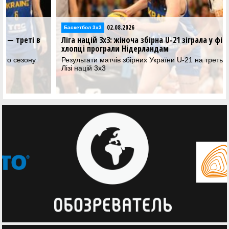
02.08.2026
Баскетбол 3х3
Ліга націй 3х3: жіноча збірна U-21 зіграла у фіналі,
хлопці програли Нідерландам
Результати матчів збірних України U-21 на третьому стопі у
Лізі націй 3х3