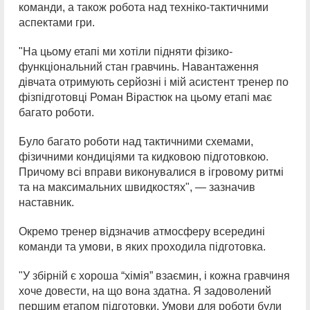
команди, а також робота над техніко-тактичними
аспектами гри.
"На цьому етапі ми хотіли підняти фізико-
функціональний стан гравчинь. Навантаження
дівчата отримують серйозні і мій асистент тренер по
фізпідготовці Роман Вірастюк на цьому етапі має
багато роботи.
Було багато роботи над тактичними схемами,
фізичними кондиціями та кидковою підготовкою.
Причому всі вправи виконувалися в ігровому ритмі
та на максимальних швидкостях", — зазначив
наставник.
Окремо тренер відзначив атмосферу всередині
команди та умови, в яких проходила підготовка.
"У збірній є хороша “хімія” взаємин, і кожна гравчиня
хоче довести, на що вона здатна. Я задоволений
першим етапом підготовки. Умови для роботи були