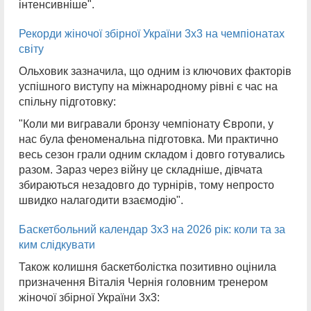
інтенсивніше".
Рекорди жіночої збірної України 3х3 на чемпіонатах
світу
Ольховик зазначила, що одним із ключових факторів
успішного виступу на міжнародному рівні є час на
спільну підготовку:
"Коли ми вигравали бронзу чемпіонату Європи, у
нас була феноменальна підготовка. Ми практично
весь сезон грали одним складом і довго готувались
разом. Зараз через війну це складніше, дівчата
збираються незадовго до турнірів, тому непросто
швидко налагодити взаємодію".
Баскетбольний календар 3х3 на 2026 рік: коли та за
ким слідкувати
Також колишня баскетболістка позитивно оцінила
призначення Віталія Чернія головним тренером
жіночої збірної України 3х3: