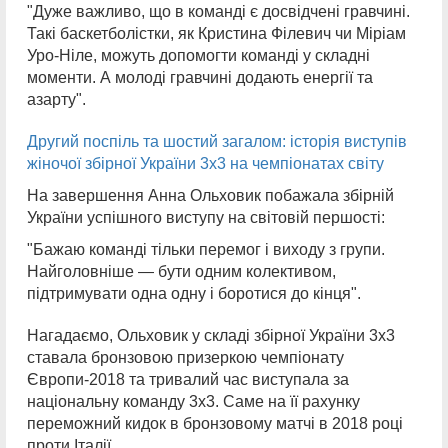
"Дуже важливо, що в команді є досвідчені гравчині.
Такі баскетболістки, як Кристина Філевич чи Міріам
Уро-Ніле, можуть допомогти команді у складні
моменти. А молоді гравчині додають енергії та
азарту".
Другий поспіль та шостий загалом: історія виступів
жіночої збірної України 3х3 на чемпіонатах світу
На завершення Анна Ольховик побажала збірній
України успішного виступу на світовій першості:
"Бажаю команді тільки перемог і виходу з групи.
Найголовніше — бути одним колективом,
підтримувати одна одну і боротися до кінця".
Нагадаємо, Ольховик у складі збірної України 3х3
ставала бронзовою призеркою чемпіонату
Європи-2018 та тривалий час виступала за
національну команду 3х3. Саме на її рахунку
переможний кидок в бронзовому матчі в 2018 році
проти Італії.