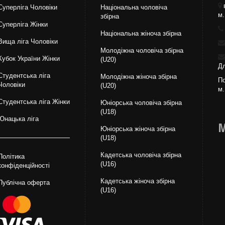
Суперліга Чоловіки
Національна чоловіча
м.
збірна
Суперліга Жінки
Національна жiноча збірна
Вища лiга Чоловіки
Молодіжна чоловіча збірна
Кубок України Жінки
(U20)
Дл
Студентська ліга
Молодіжна жіноча збірна
По
Чоловiки
(U20)
м.
Студентська ліга Жінки
Юніорська чоловіча збірна
(U18)
Юнацька ліга
М
Юніорська жіноча збірна
(U18)
Кадетська чоловіча збірна
Політика
(U16)
конфіденційності
Кадетська жіноча збірна
Публічна оферта
(U16)