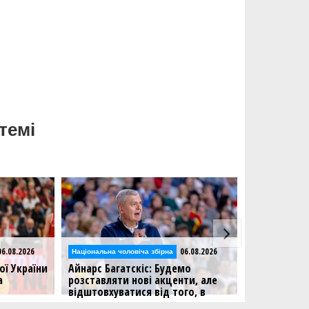
темі
6.08.2026
06.08.2026
Національна чоловіча збірна
Національна чол
ої України
Айнарс Багатскіс: Будемо
Збірна Грец
а
розставляти нові акценти, але
підготовки 
відштовхуватися від того, в
України у ві
який баскетбол грали раніше
зпочне
Суперник Укр