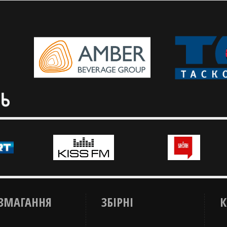
шлях у другому етапі відбору на
виступ у другому раунді
чемпіонат світу-2027
кваліфікації чемпіонату св
ЗМАГАННЯ
ЗБІРНІ
К