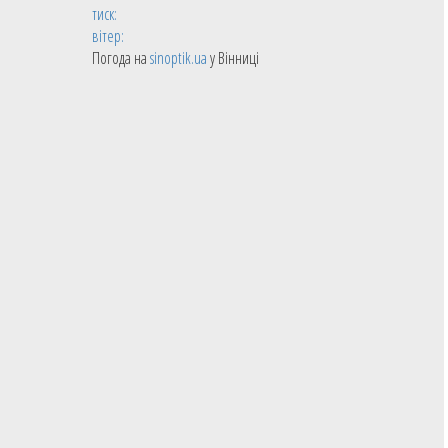
тиск:
вітер:
Погода на
sinoptik.ua
у Вінниці