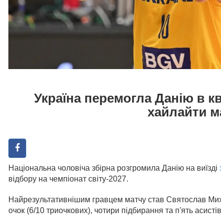
Україна перемогла Данію в кв
хайлайти м
Національна чоловіча збірна розгромила Данію на виїзді
відбору на чемпіонат світу-2027.
Найрезультативнішим гравцем матчу став Святослав Миха
очок (6/10 триочкових), чотири підбирання та п'ять асистів