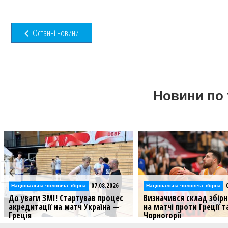
Останні новини
Новини по 
07.08.2026
0
Національна чоловіча збірна
Національна чоловіча збірна
До уваги ЗМІ! Стартував процес
Визначився склад збірн
акредитації на матч Україна —
на матчі проти Греції т
Греція
Чорногорії
Чоловіча збірна розпочинає свій
Національна команда ро