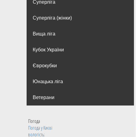
Суперліга
Суперліга (жінки)
Вища лiга
Кубок України
Єврокубки
Юнацька ліга
Ветерани
Погода
Погода у
Києві
вологість: