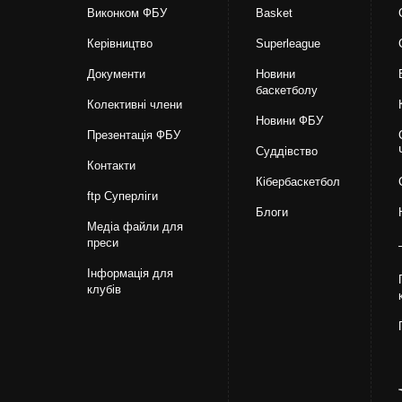
Виконком ФБУ
Basket
Керівництво
Superleague
Документи
Новини
баскетболу
Колективні члени
Новини ФБУ
Презентація ФБУ
Суддівство
Контакти
Кібербаскетбол
ftp Суперліги
Блоги
Медіа файли для
преси
Інформація для
клубів