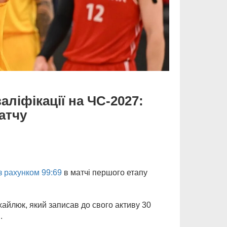
аліфікації на ЧС-2027:
атчу
з рахунком 99:69
в матчі першого етапу
йлюк, який записав до свого активу 30
.