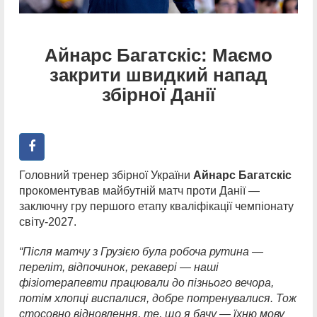
Айнарс Багатскіс: Маємо
закрити швидкий напад
збірної Данії
Головний тренер збірної України
Айнарс Багатскіс
прокоментував майбутній матч проти Данії —
заключну гру першого етапу кваліфікації чемпіонату
світу-2027.
“Після матчу з Грузією була робоча рутина —
переліт, відпочинок, рекавері — наші
фізіотерапевти працювали до пізнього вечора,
потім хлопці виспалися, добре потренувалися. Тож
стосовно відновлення, те, що я бачу — їхню мову