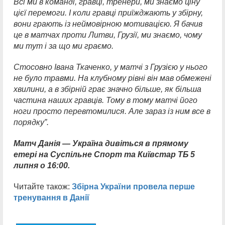
Всі ми в команді, гравці, тренери, ми знаємо ціну
цієї перемоги. І коли гравці приїжджають у збірну,
вони грають із неймовірною мотивацією. Я бачив
це в матчах проти Литви, Грузії, ми знаємо, чому
ми тут і за що ми граємо.
Стосовно Івана Ткаченко, у матчі з Грузією у нього
не було травми. На клубному рівні він мав обмежені
хвилини, а в збірній грає значно більше, як більша
частина наших гравців. Тому в тому матчі його
ноги просто перевтомилися. Але зараз із ним все в
порядку”.
Матч Данія — Україна дивіться в прямому
етері на Суспільне Спорт та Київстар ТБ 5
липня о 16:00.
Читайте також:
Збірна України провела перше
тренування в Данії