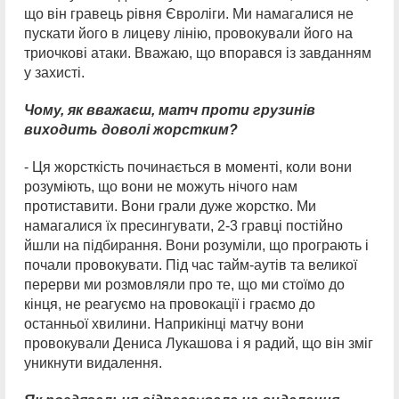
що він гравець рівня Євроліги. Ми намагалися не
пускати його в лицеву лінію, провокували його на
триочкові атаки. Вважаю, що впорався із завданням
у захисті.
Чому, як вважаєш, матч проти грузинів
виходить доволі жорстким?
- Ця жорсткість починається в моменті, коли вони
розуміють, що вони не можуть нічого нам
протиставити. Вони грали дуже жорстко. Ми
намагалися їх пресингувати, 2-3 гравці постійно
йшли на підбирання. Вони розуміли, що програють і
почали провокувати. Під час тайм-аутів та великої
перерви ми розмовляли про те, що ми стоїмо до
кінця, не реагуємо на провокації і граємо до
останньої хвилини. Наприкінці матчу вони
провокували Дениса Лукашова і я радий, що він зміг
уникнути видалення.