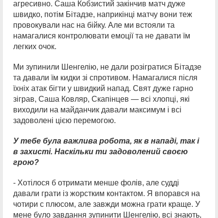
агресивно. Саша Кобзистий закінчив матч дуже
швидко, потім Бітадзе, наприкінці матчу вони теж
провокували нас на бійку. Але ми встояли та
намагалися контролювати емоції та не давати їм
легких очок.
Ми зупинили Шенгелію, не дали розігратися Бітадзе
та давали їм кидки зі спротивом. Намагалися після
їхніх атак бігти у швидкий напад. Свят дуже гарно
зіграв, Саша Ковляр, Скапінцев — всі хлопці, які
виходили на майданчик давали максимум і всі
задоволені цією перемогою.
У тебе була важлива робота, як в нападі, так і
в захисті. Наскільки ти задоволений своєю
грою?
- Хотілося б отримати менше фолів, але судді
давали грати із жорстким контактом. Я впорався на
чотири с плюсом, але завжди можна грати краще. У
мене було завдання зупинити Шенгелію, всі знають,