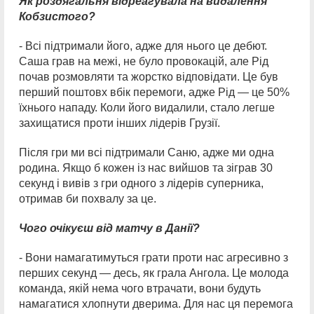
Як роздягальня відреагувала на видалення
Кобзистого?
- Всі підтримали його, адже для нього це дебют.
Саша грав на межі, не було провокацій, але Рід
почав розмовляти та жорстко відповідати. Це був
перший поштовх вбік перемоги, адже Рід — це 50%
їхнього нападу. Коли його видалили, стало легше
захищатися проти інших лідерів Грузії.
Після гри ми всі підтримали Саню, адже ми одна
родина. Якщо б кожен із нас вийшов та зіграв 30
секунд і вивів з гри одного з лідерів суперника,
отримав би похвалу за це.
Чого очікуєш від матчу в Данії?
- Вони намагатимуться грати проти нас агресивно з
перших секунд — десь, як грала Ангола. Це молода
команда, якій нема чого втрачати, вони будуть
намагатися хлопнути дверима. Для нас ця перемога