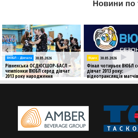
Новини по 
30.05.2026
30.05.2026
ВЮБЛ – Дiвчата
Відео
Рівненська ОСДЮСШОР-БАСЛ –
Фінал чотирьох ВЮБЛ с
чемпіонки ВЮБЛ серед дівчат
дівчат 2013 року:
2013 року народження
відеотрансляція матчів
травня
Яскравим фіналом у
Нововолинську завершився
Дивіться трансляцію вир
чемпіонат України ВЮБЛ
матчів Фіналу чотирьох
серед дівчат 2013 року