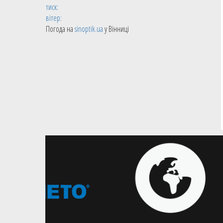
тиск:
вітер:
Погода на
sinoptik.ua
у Вінниці
31.05.2026
ВЮБЛ – Дiвчата
ВЮБЛ серед дівчат 2013 року:
визначена символічна збірна
сезону
Кращою гравчинею сезону стала
Олександра Спиридонова з
ОСДЮСШОР-БАСЛ