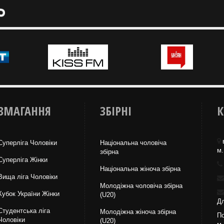
ЗМАГАННЯ
ЗБІРНІ
К
Суперліга Чоловіки
Національна чоловіча
м.
збірна
Суперліга Жінки
Національна жiноча збірна
Вища лiга Чоловіки
Молодіжна чоловіча збірна
Кубок України Жінки
(U20)
Дл
Студентська ліга
Молодіжна жіноча збірна
По
Чоловiки
(U20)