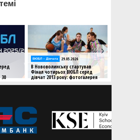
темі
29.05.2026
ВЮБЛ – Дiвчата
ВЮБЛ – Дiвчат
еред
В Нововолинську стартував
ВЮБЛ серед 
Фінал чотирьох ВЮБЛ серед
команди Но
 30
дівчат 2013 року: фотогалерея
Рівного роз
Дивіться фото першого ігрового
В Нововолин
дня у Нововолинську
чотирьох віко
ішальних
 ВЮБЛ