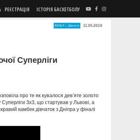
А
РЕЄСТРАЦІЯ
ІСТОРІЯ БАСКЕТБОЛУ
11.05.2019
ВЮБЛ – Дiвчата
очої Суперліги
повіла про те як кувалося дев'яте золото
уперліги 3х3, що стартував у Львові, а
кравий камбек дівчаток з Дніпра у фіналі