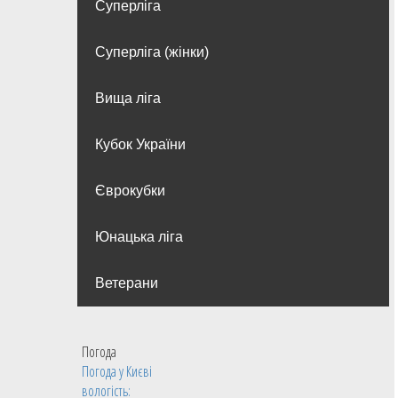
Суперліга
Суперліга (жінки)
Вища лiга
Кубок України
Єврокубки
Юнацька ліга
Ветерани
Погода
Погода у
Києві
вологість: