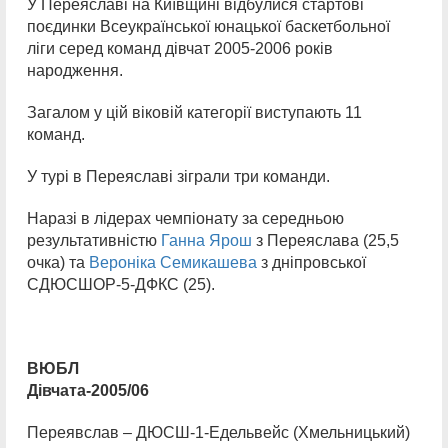
У Переяславі на Київщині відбулися стартові
поєдинки Всеукраїнської юнацької баскетбольної
ліги серед команд дівчат 2005-2006 років
народження.
Загалом у цій віковій категорії виступають 11
команд.
У турі в Переяславі зіграли три команди.
Наразі в лідерах чемпіонату за середньою
результативністю
Ганна Ярош
з Переяслава (25,5
очка) та
Вероніка Семикашева
з дніпровської
СДЮСШОР-5-ДФКС (25).
ВЮБЛ
Дівчата-2005/06
Переявслав – ДЮСШ-1-Едельвейс (Хмельницький)