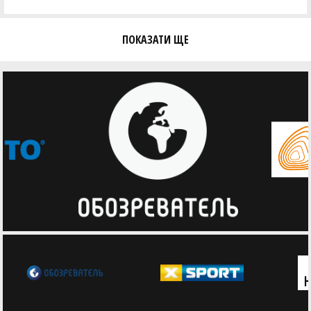
ПОКАЗАТИ ЩЕ