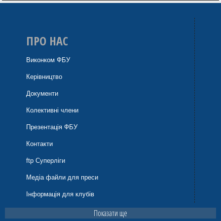
ПРО НАС
Виконком ФБУ
Керівництво
Документи
Колективні члени
Презентація ФБУ
Контакти
ftp Суперліги
Медіа файли для преси
Інформація для клубів
Показати ще