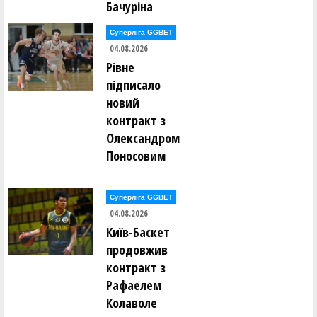
Бачуріна
Суперліга GGBET
04.08.2026
Рівне
підписало
новий
контракт з
Олександром
Поносовим
Суперліга GGBET
04.08.2026
Київ-Баскет
продовжив
контракт з
Рафаелем
Колаволе