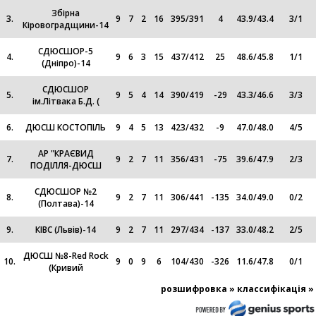
Збірна
3.
9
7
2
16
395
/
391
4
43.9
/
43.4
3
/
1
Кіровоградщини-14
СДЮСШОР-5
4.
9
6
3
15
437
/
412
25
48.6
/
45.8
1
/
1
(Дніпро)-14
CДЮСШОР
5.
9
5
4
14
390
/
419
-29
43.3
/
46.6
3
/
3
ім.Літвака Б.Д. (
6.
ДЮСШ КОСТОПІЛЬ
9
4
5
13
423
/
432
-9
47.0
/
48.0
4
/
5
АР "КРАЄВИД
7.
9
2
7
11
356
/
431
-75
39.6
/
47.9
2
/
3
ПОДІЛЛЯ-ДЮСШ
СДЮСШОР №2
8.
9
2
7
11
306
/
441
-135
34.0
/
49.0
0
/
2
(Полтава)-14
9.
КІВС (Львів)-14
9
2
7
11
297
/
434
-137
33.0
/
48.2
2
/
5
ДЮСШ №8-Red Rock
10.
9
0
9
6
104
/
430
-326
11.6
/
47.8
0
/
1
(Кривий
розшифровка »
классифікація »