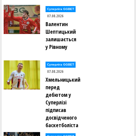
Суперліга GGBET
07.08.2026
Валентин
Шептицький
залишається
у Рівному
Суперліга GGBET
07.08.2026
Хмельницький
перед
дебютом у
Суперлізі
підписав
досвідченого
баскетболіста