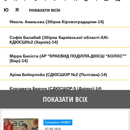
Ю
Я
показати всіх
Ніколь Ананьєва (Збірна Кіровоградщини-14)
Софія Балабай (Збірна Харківської області-ХАІ-
КДЮСШ№2 (Харків)-14)
Мірра Басіста (АР "КРАЄВИД ПОДІЛЛЯ-ДЮСШ "КОЛОС""
(Бар)-14)
Аріна Бейерлейн (СДЮСШОР №2 (Полтава)-14)
Єлизавета Берчук (СДЮСШОР-5 (Дніпро)-14)
ПОКАЗАТИ ВСІХ
Валерія Білик (АР "КРАЄВИД ПОДІЛЛЯ-ДЮСШ "КОЛОС""
(Бар)-14)
Надія Бодня (СДЮСШОР-5 (Дніпро)-14)
Суперліга GGBET
07.08.2026