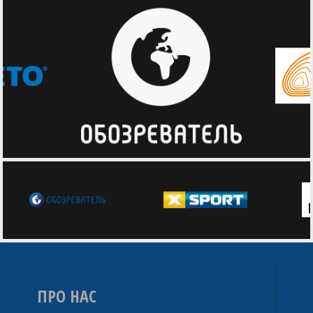
Ірина Миськів (КІВС (Львів)-14)
Кіра Могильна (СДЮСШОР №2 (Полтава)-14)
Олександра Мороз (СДЮСШОР-5 (Дніпро)-14)
Анна Московець (СДЮСШОР №2 (Полтава)-14)
Віра Мостова (ДЮСШ №8-Red Rock (Кривий Ріг)-14)
Дар'я Муха (СДЮСШОР-5 (Дніпро)-14)
Тетяна Наливайко (СДЮСШОР №2 (Полтава)-14)
Вікторія Нос (КІВС (Львів)-14)
ПРО НАС
Варвара Овчаренко (Збірна Харківської області-ХАІ-