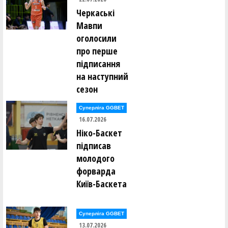
Олександра Кузьміна (Збірна Кіровоградщини-14)
Черкаські
Мавпи
Кіра Куракова (КІВС (Львів)-14)
оголосили
про перше
Анастасія Левченко (СДЮСШОР №2 (Полтава)-14)
підписання
на наступний
Карина Лелюк (КІВС (Львів)-14)
сезон
Поліна Лелюк (КІВС (Львів)-14)
Суперліга GGBET
16.07.2026
Уляна Лихина (ДЮСШ №8-Red Rock (Кривий Ріг)-14)
Ніко-Баскет
підписав
Владислава Люлько (АР "КРАЄВИД ПОДІЛЛЯ-ДЮСШ
молодого
"КОЛОС"" (Бар)-14)
форварда
Київ-Баскета
Софія Ляснікова (Збірна Кіровоградщини-14)
Катерина Лященко (СДЮСШОР-5 (Дніпро)-14)
Суперліга GGBET
13.07.2026