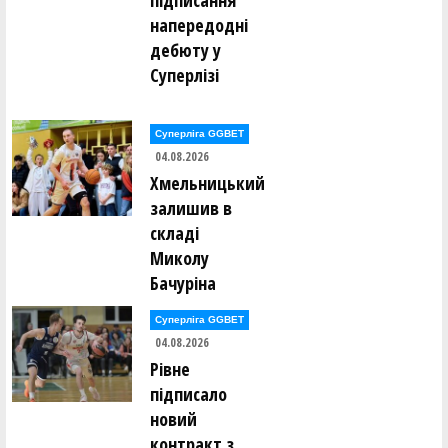
підписання
напередодні
дебюту у
Суперлізі
Суперліга GGBET
04.08.2026
Хмельницький
залишив в
складі
Миколу
Бачуріна
Суперліга GGBET
04.08.2026
Рівне
підписало
новий
контракт з