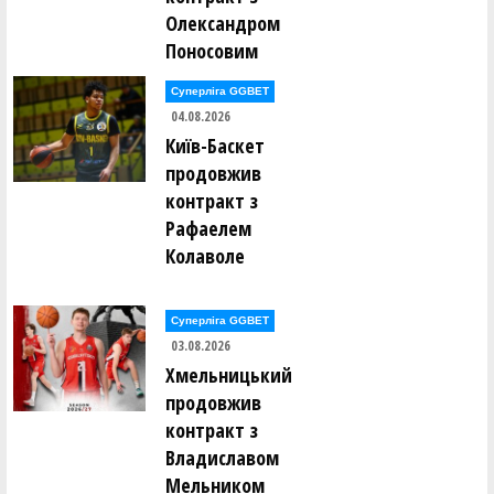
Олександром
Поносовим
Суперліга GGBET
04.08.2026
Київ-Баскет
продовжив
контракт з
Рафаелем
Колаволе
Суперліга GGBET
03.08.2026
Хмельницький
продовжив
контракт з
Владиславом
Мельником