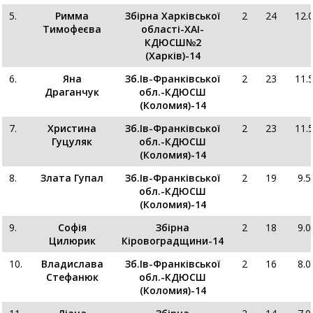
5.
Римма
Збірна Харківської
2
24
12.
Тимофеєва
області-ХАІ-
КДЮСШ№2
(Харків)-14
6.
Яна
Зб.Ів-Франківської
2
23
11.
Драганчук
обл.-КДЮСШ
(Коломия)-14
7.
Христина
Зб.Ів-Франківської
2
23
11.
Гуцуляк
обл.-КДЮСШ
(Коломия)-14
8.
Злата Гупал
Зб.Ів-Франківської
2
19
9.5
обл.-КДЮСШ
(Коломия)-14
9.
Софія
Збірна
2
18
9.0
Цилюрик
Кіровоградщини-14
10.
Владислава
Зб.Ів-Франківської
2
16
8.0
Стефанюк
обл.-КДЮСШ
(Коломия)-14