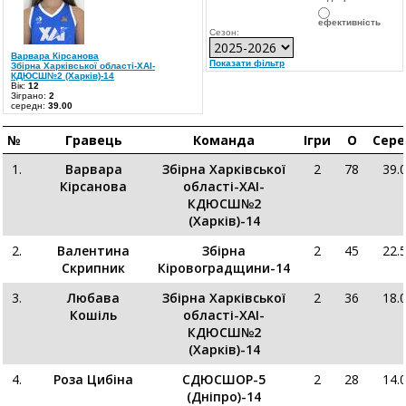
ефективність
Сезон:
Варвара Кірсанова
Показати фільтр
Збірна Харківської області-ХАІ-
КДЮСШ№2 (Харків)-14
Вік:
12
Зіграно:
2
середн:
39.00
№
Гравець
Команда
Ігри
О
Сер
1.
Варвара
Збірна Харківської
2
78
39.
Кірсанова
області-ХАІ-
КДЮСШ№2
(Харків)-14
2.
Валентина
Збірна
2
45
22.
Скрипник
Кіровоградщини-14
3.
Любава
Збірна Харківської
2
36
18.
Кошіль
області-ХАІ-
КДЮСШ№2
(Харків)-14
4.
Роза Цибіна
СДЮСШОР-5
2
28
14.
(Дніпро)-14