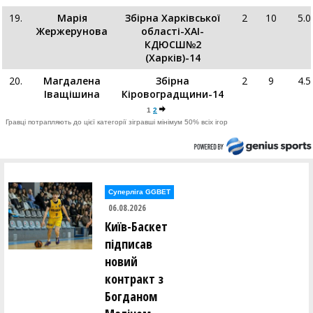
19.
Марія
Збірна Харківської
2
10
5.0
Жержерунова
області-ХАІ-
КДЮСШ№2
(Харків)-14
20.
Магдалена
Збірна
2
9
4.5
Іващішина
Кіровоградщини-14
1
2
Гравці потрапляють до цієї категорії зігравші мінімум 50% всіх ігор
Суперліга GGBET
06.08.2026
Київ-Баскет
підписав
новий
контракт з
Богданом