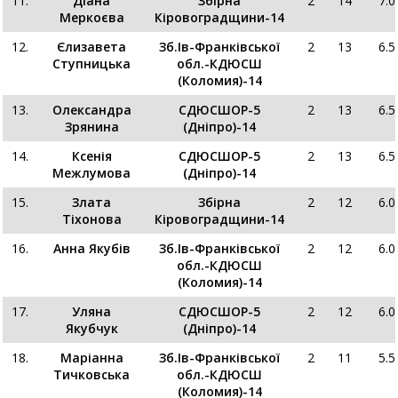
11.
Діана
Збірна
2
14
7.0
Меркоєва
Кіровоградщини-14
12.
Єлизавета
Зб.Ів-Франківської
2
13
6.5
Ступницька
обл.-КДЮСШ
(Коломия)-14
13.
Олександра
СДЮСШОР-5
2
13
6.5
Зрянина
(Дніпро)-14
14.
Ксенія
СДЮСШОР-5
2
13
6.5
Межлумова
(Дніпро)-14
15.
Злата
Збірна
2
12
6.0
Тіхонова
Кіровоградщини-14
16.
Анна Якубів
Зб.Ів-Франківської
2
12
6.0
обл.-КДЮСШ
(Коломия)-14
17.
Уляна
СДЮСШОР-5
2
12
6.0
Якубчук
(Дніпро)-14
18.
Маріанна
Зб.Ів-Франківської
2
11
5.5
Тичковська
обл.-КДЮСШ
(Коломия)-14