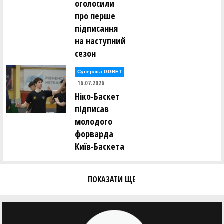
оголосили
про перше
підписання
на наступний
сезон
Суперліга GGBET
16.07.2026
Ніко-Баскет
підписав
молодого
форварда
Київ-Баскета
ПОКАЗАТИ ЩЕ