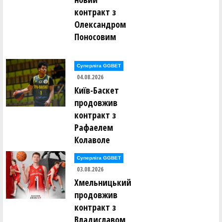
контракт з
Олександром
Поносовим
Суперліга GGBET
04.08.2026
Київ-Баскет
продовжив
контракт з
Рафаелем
Колаволе
Суперліга GGBET
03.08.2026
Хмельницький
продовжив
контракт з
Владиславом