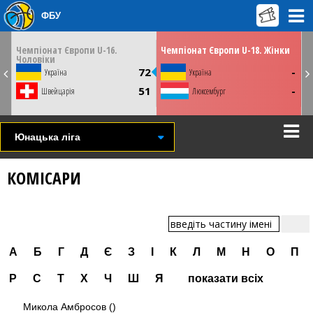
ФБУ
ЕР
ПʼЯТНИЦЮ
ПʼЯТНИЦЮ
07 серпня
07 серпня
00
13:30
14:30
и
Чемпіонат Європи U-16.
Чемпіонат Європи U-18. Жінки
Ч
Чоловіки
Ч
Тулча, Румунія
Скоп'є, Пів. Македонія
6
72
-
Україна
Україна
СТАТИСТИКА
СТАТИСТИКА
НОВИНА
НОВИНА
6
51
-
Швейцарія
Люксембург
ВІДЕО
ВІДЕО
Юнацька ліга
КОМІСАРИ
А
Б
Г
Д
Є
З
І
К
Л
М
Н
О
П
Р
С
Т
Х
Ч
Ш
Я
показати всіх
Микола Амбросов ()