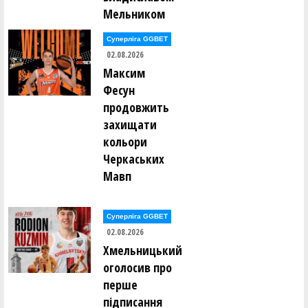
Мельником
Суперліга GGBET
02.08.2026
Максим
Фесун
продовжить
захищати
кольори
Черкаських
Мавп
Суперліга GGBET
02.08.2026
Хмельницький
оголосив про
перше
підписання