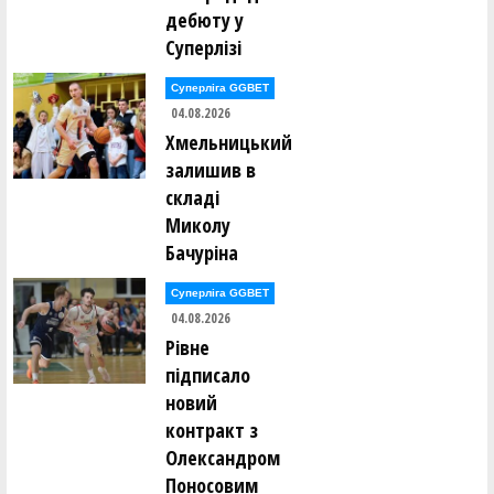
дебюту у
Суперлізі
Суперліга GGBET
04.08.2026
Хмельницький
залишив в
складі
Миколу
Бачуріна
Суперліга GGBET
04.08.2026
Рівне
підписало
новий
контракт з
Олександром
Поносовим