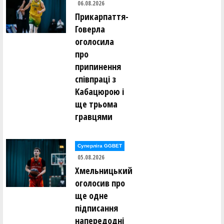
06.08.2026
Прикарпаття-
Говерла
оголосила
про
припинення
співпраці з
Кабацюрою і
ще трьома
гравцями
Суперліга GGBET
05.08.2026
Хмельницький
оголосив про
ще одне
підписання
напередодні