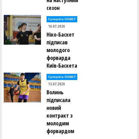
на наступний
сезон
Суперліга GGBET
16.07.2026
Ніко-Баскет
підписав
молодого
форварда
Київ-Баскета
Суперліга GGBET
13.07.2026
Волинь
підписала
новий
контракт з
молодим
форвардом