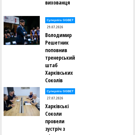
вихованця
Суперліга GGBET
29.07.2026
Володимир
Решетник
поповнив
тренерський
штаб
Харківських
Соколів
Суперліга GGBET
27.07.2026
Харківські
Соколи
провели
зустріч з