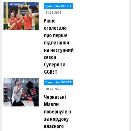
Суперліга GGBET
31.07.2026
Рівне
оголосило
про перше
підписання
на наступний
сезон
Суперліги
GGBET
Суперліга GGBET
30.07.2026
Черкаські
Мавпи
повернули з-
за кордону
власного