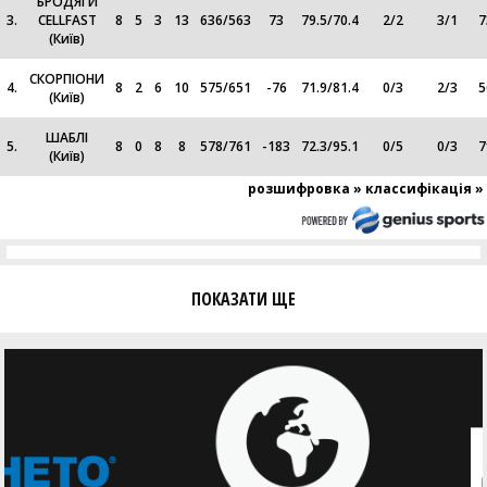
БРОДЯГИ
3.
CELLFAST
8
5
3
13
636
/
563
73
79.5
/
70.4
2
/
2
3
/
1
7
(Київ)
СКОРПІОНИ
4.
8
2
6
10
575
/
651
-76
71.9
/
81.4
0
/
3
2
/
3
5
(Київ)
ШАБЛІ
5.
8
0
8
8
578
/
761
-183
72.3
/
95.1
0
/
5
0
/
3
7
(Київ)
розшифровка »
классифікація »
ПОКАЗАТИ ЩЕ