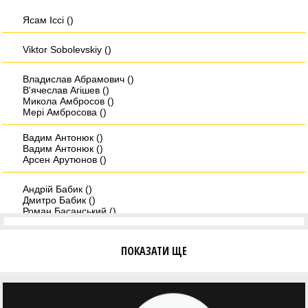
Ясам Iссi ()
Viktor Sobolevskiy ()
Владислав Абрамович ()
В'ячеслав Агішев ()
Микола Амбросов ()
Мері Амбросова ()
Вадим Антонюк ()
Вадим Антонюк ()
Арсен Арутюнов ()
Андрій Бабик ()
Дмитро Бабик ()
Роман Басанський ()
Дмитро Берхін ()
Олександр Біда ()
Андрій Біленко ()
ПОКАЗАТИ ЩЕ
Христина Бобанич ()
Дмитро Бовсунюк ()
Микита Богатирьов ()
Віктор Боженар ()