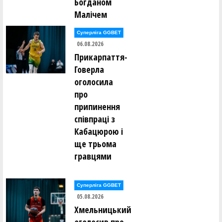
Богданом
Олександр Закревський ()
Малічем
Валерій Залевський ()
Нікіта Захарченко ()
Суперліга GGBET
Сергій Защук ()
06.08.2026
Микола Здирка ()
Прикарпаття-
Леонід Зелінський ()
Ілля Зілінський ()
Говерла
оголосила
Антон Іванинa ()
про
Костянтин Іванов ()
Олександр Іванов ()
припинення
Олександр Іванов ()
співпраці з
Денис Івахнін ()
Кабацюрою і
Ігор Іващенко ()
ще трьома
Антон Івченко ()
Владислав Ісаченко ()
гравцями
Станіслав Каковкін ()
Олексій Калашніков ()
Суперліга GGBET
Борис Калугін ()
05.08.2026
Ігор Калугін ()
Богдан Капелян ()
Хмельницький
Микита Каравашкін ()
Даніїл Карпов ()