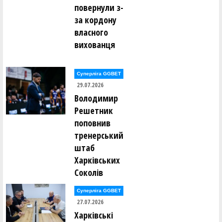
повернули з-
Олександр Раєвський ()
Олександр Раєвський ()
за кордону
Олександр Раєвський ()
власного
Володимир Расків ()
Віталій Редюк ()
вихованця
Катерина Редюк ()
Борис Рижик ()
Данило Рикунов ()
Евеліна Ринзак ()
Суперліга GGBET
29.07.2026
Владислав Рогозін ()
Володимир
Іван Росквас ()
Глєб Рудаков ()
Решетник
Ганна Руденко ()
Андрій Рудик ()
поповнив
Андрій Рудик ()
тренерський
Михайло Рудик ()
Олександр Рульов ()
штаб
Віталій Ручкін ()
Харківських
Соколів
Альбіна Сазонова ()
Олексій Сало ()
Сергій Сальніков ()
Суперліга GGBET
Сергій Сальніков ()
27.07.2026
Роман Свиницький ()
Вясчеслав Севаст'янов ()
Харківські
Євген Селіванов ()