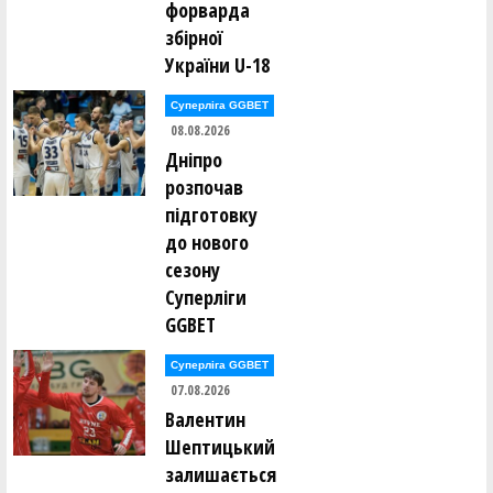
форварда
Ігор Борсук ()
Олександр Буханевич ()
збірної
України U-18
Сергій Варелджан ()
Ілля Вдовенко ()
Суперліга GGBET
Олег Винокуров ()
Юрій Вітенко ()
08.08.2026
Дніпро
Юрій Вітківський ()
розпочав
Єлизавета Войнаровська ()
Леонід Войнаровський ()
підготовку
Максим Воробйов ()
до нового
сезону
Олександр Гайдамака ()
Павло Гайдамака ()
Суперліги
Михайло Гераськін ()
Олександр Гненюк ()
GGBET
Денис Головко ()
Аліна Гопей ()
Суперліга GGBET
07.08.2026
Максим Гопей ()
Денис Грищенко ()
Валентин
Юрій Гуменков ()
Шептицький
Олексій Гусаковський ()
Олексій Гусаковський ()
залишається