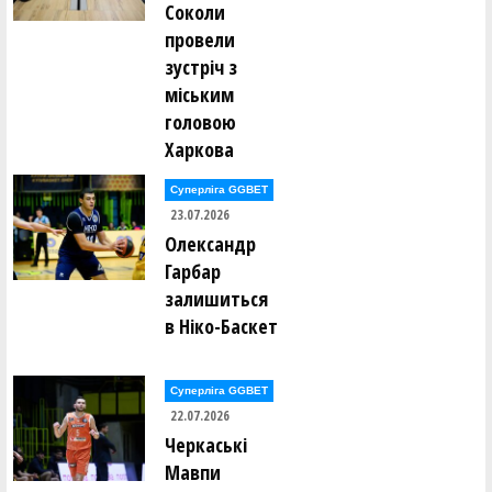
Соколи
Світлана Середня ()
Олег Сивулицький ()
провели
Вадим Сірий ()
зустріч з
Валентин Сліпуха ()
Сергій Слободянюк ()
міським
В'ячеслав Слюсар ()
головою
Станіслав Смірнов ()
Харкова
Віктор Соболевський ()
Ігор Соловей ()
Суперліга GGBET
Антон Соловйов ()
Євген Сорока ()
23.07.2026
Анна Сорокіна (Литвин) ()
Олександр
Євгенія Спітковська ()
Максим Сташук ()
Гарбар
Богдан Стеценко ()
залишиться
Ярослав Стецюк ()
Андрій Ступченко ()
в Ніко-Баскет
Олександр Сукачов ()
Максим Суслов ()
Суперліга GGBET
Едуард Тельчаров ()
22.07.2026
Олексій Тимощук ()
Сергій Тисленко ()
Черкаські
Андрій Тихонов ()
Мавпи
І. Ткаченко ()