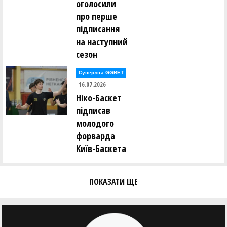
оголосили
Євген Тодуров ()
про перше
Аліна Томін ()
Юрій Трубаєв ()
підписання
Ігор Труш ()
на наступний
Олександр Тюрін ()
сезон
Анастасія Усова ()
Суперліга GGBET
16.07.2026
Ірина Фамаре ()
Олександр Федоренко ()
Ніко-Баскет
Сергій Федорів ()
підписав
Андрій Федорченко ()
молодого
Андрій Фоменко ()
форварда
Олександр Фоменко ()
Київ-Баскета
Валерій Халавчук ()
Олександр Харченко ()
Віктор Хоменко ()
ПОКАЗАТИ ЩЕ
Ольга Хоменко ()
Андрій Хомюк ()
Сергій Чайковський ()