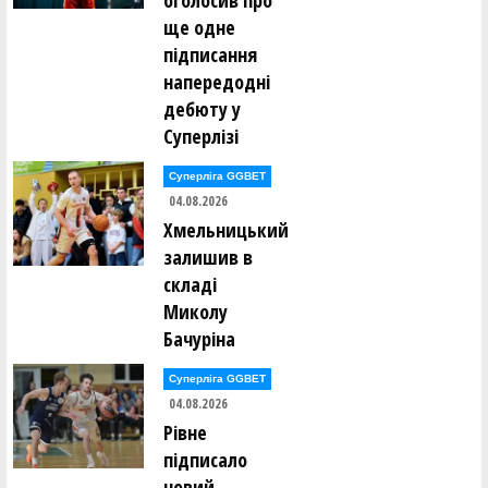
оголосив про
Владислав Кікоть ()
ще одне
Ігор Кісліцин ()
Антон Кітаєв ()
підписання
Марина Коваль ()
напередодні
Вадим Ковальов ()
Максим Ковтун ()
дебюту у
Ярослав Кожушко ()
Суперлізі
Артем Козак ()
Сергій Козанчук ()
Євген Козачок ()
Суперліга GGBET
04.08.2026
Олександр Коломієць ()
Хмельницький
Андрій Кондратенко ()
Дмитро Корабльов ()
залишив в
Петро Корнута ()
складі
Андрій Коростильов ()
Катерина Коротюк ()
Миколу
Костянтин Котов ()
Максим Кравець ()
Бачуріна
Олексій Кравченко ()
Микита Красюк ()
Суперліга GGBET
Юрій Кривун ()
04.08.2026
Юрій Кривун ()
Андрій Кротько ()
Рівне
Олександр Кубашевський ()
підписало
Данило Кузьменко ()
Ія Кулік ()
новий