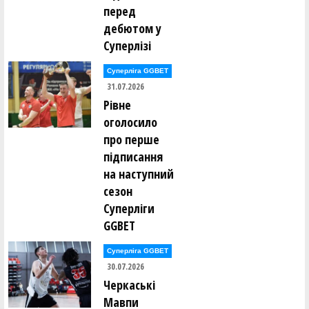
перед
Вадим Палюх ()
дебютом у
Ганна Панамарьова ()
Владислав Панасюк ()
Суперлізі
Ксенія Панькіна ()
Денис Парвадов ()
Суперліга GGBET
Ростислав Парнак ()
31.07.2026
Вікторія Пасечник ()
Володимир Пєд'єв ()
Рівне
Анатолій Пилипюк ()
оголосило
Всеволод Пироженко ()
Денис Поворознюк ()
про перше
Ілля Погорєлов ()
підписання
Микита Подтикан ()
на наступний
Владислав Полоз ()
сезон
Денис Полтавський ()
Леся Полуяхтова ()
Суперліги
Максим Померанцев ()
Роман Пономаренко ()
GGBET
Вадим Попов ()
Едуард Попов ()
Суперліга GGBET
Олександр Приходько ()
30.07.2026
Дмитро Проценко ()
Вадим Пудзирей ()
Черкаські
Віталій Пустовалов ()
Мавпи