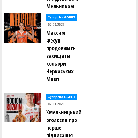
Дмитро Мугайлов ()
Мельником
Лев Мунтянов ()
Ярослав Мурашко ()
Суперліга GGBET
Євген Нагорний ()
02.08.2026
Олександр Нагорний ()
Максим
Дмитро Наседкін ()
Михайло Насонов ()
Фесун
Михайло Невечеря ()
продовжить
Роман Недоступ ()
захищати
Євгеній Непокритий ()
кольори
Богдан Нестеренко ()
Володимир Нестеров ()
Черкаських
Юрій Нетьора ()
Мавп
Сергій Ніколащенко ()
катерина Обоянська ()
Суперліга GGBET
Олег Овчаренко ()
Арніс Озолс ()
02.08.2026
Ірина Олейник ()
Хмельницький
оголосив про
Євгеній Ольховський ()
Олександр Опарін ()
перше
Валерія Опицько ()
Євгеній Орлов ()
підписання