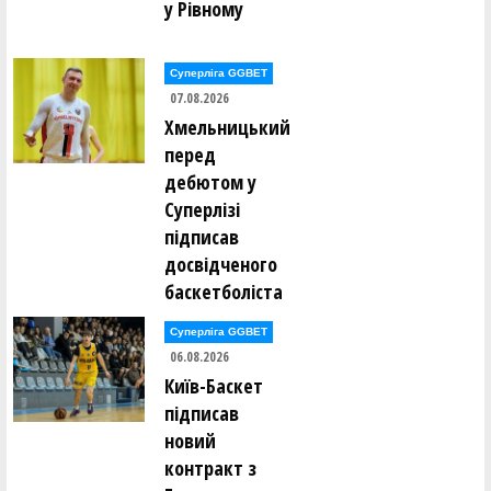
у Рівному
Володимир Данилків ()
Владислав Делібалт ()
Єгор Дербенцев ()
Федір Добровольский ()
Суперліга GGBET
Сергій Долованюк ()
07.08.2026
Олександр Доценко ()
Хмельницький
Володимир Драбіковський ()
перед
Анастасія Дубова ()
дебютом у
Ганна Дугінова ()
Ганна Дугінова ()
Суперлізі
Сергій Дусь ()
підписав
досвідченого
Володимир Євпак ()
Сергій Євстрат'єв ()
баскетболіста
Леонід Євстратьєв ()
Суперліга GGBET
Антоніна Єгорова ()
06.08.2026
Сергій Єльшов ()
Олександр Єрьоменко ()
Київ-Баскет
підписав
Олексій Жидков ()
новий
контракт з
Євген Заікін ()
Владислав Закіров ()