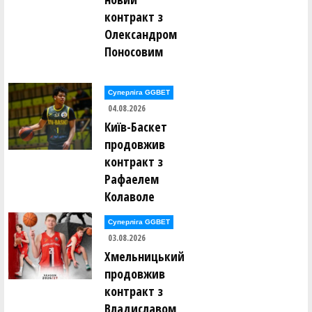
Максим Кушнір ()
контракт з
Олександром
Сергій Ломан ()
Марко Лонюк ()
Поносовим
Артем Луцишин ()
Артем Ляшенко ()
Суперліга GGBET
04.08.2026
Олексій Мазур ()
Андрій Макаренко ()
Київ-Баскет
Дар’я Макаренко ()
продовжив
Марина Малафєєва ()
Анастасія Мартовицька ()
контракт з
Михайло Маслак ()
Рафаелем
Олександр Маслов ()
Олександр Маслов ()
Колаволе
Ігор Мелашич ()
Микита Мельник ()
Суперліга GGBET
Нікіта Мельник ()
03.08.2026
Андрій Менько ()
Хмельницький
Валентин Мирончик ()
Валентин Мирончик ()
продовжив
Дмитро Михайлов ()
контракт з
Ксенія Монзуль ()
Михайло Мостовий ()
Владиславом