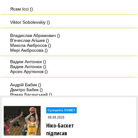
Ясам Iссi ()
Viktor Sobolevskiy ()
Владислав Абрамович ()
В'ячеслав Агішев ()
Микола Амбросов ()
Мері Амбросова ()
Вадим Антонюк ()
Вадим Антонюк ()
Арсен Арутюнов ()
Андрій Бабик ()
Дмитро Бабик ()
Роман Басанський ()
Дмитро Берхін ()
Олександр Біда ()
Андрій Біленко ()
Суперліга GGBET
08.08.2026
Христина Бобанич ()
Ніко-Баскет
Дмитро Бовсунюк ()
Микита Богатирьов ()
підписав
Віктор Боженар ()