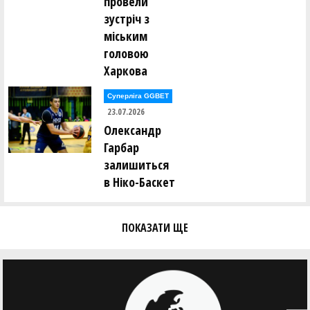
провели
І. Ткаченко ()
зустріч з
Євген Тодуров ()
міським
Аліна Томін ()
Юрій Трубаєв ()
головою
Ігор Труш ()
Харкова
Олександр Тюрін ()
Суперліга GGBET
Анастасія Усова ()
23.07.2026
Олександр
Ірина Фамаре ()
Олександр Федоренко ()
Гарбар
Сергій Федорів ()
залишиться
Андрій Федорченко ()
в Ніко-Баскет
Андрій Фоменко ()
Олександр Фоменко ()
ПОКАЗАТИ ЩЕ
Валерій Халавчук ()
Олександр Харченко ()
Віктор Хоменко ()
Ольга Хоменко ()
Андрій Хомюк ()