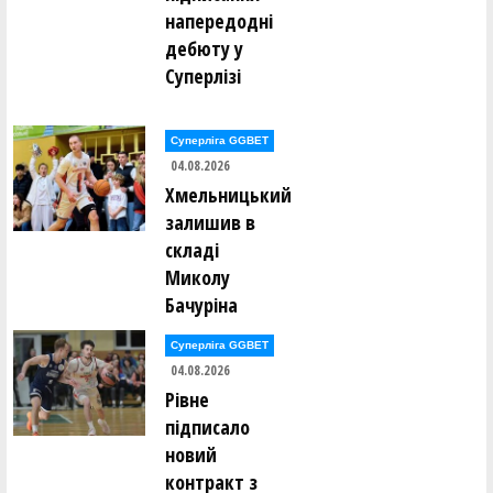
Ія Кулік ()
напередодні
Максим Кушнір ()
дебюту у
Суперлізі
Сергій Ломан ()
Марко Лонюк ()
Артем Луцишин ()
Суперліга GGBET
Артем Ляшенко ()
04.08.2026
Хмельницький
Олексій Мазур ()
Андрій Макаренко ()
залишив в
Дар’я Макаренко ()
складі
Марина Малафєєва ()
Анастасія Мартовицька ()
Миколу
Михайло Маслак ()
Бачуріна
Олександр Маслов ()
Олександр Маслов ()
Ігор Мелашич ()
Суперліга GGBET
Микита Мельник ()
04.08.2026
Нікіта Мельник ()
Рівне
Андрій Менько ()
підписало
Валентин Мирончик ()
Валентин Мирончик ()
новий
Дмитро Михайлов ()
контракт з
Ксенія Монзуль ()