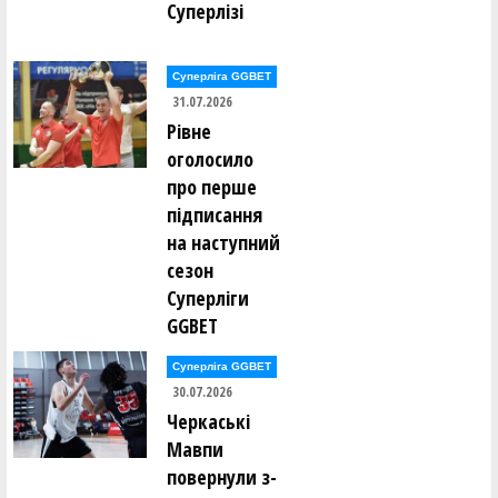
Суперлізі
Олександр Раєвський ()
Олександр Раєвський ()
Олександр Раєвський ()
Суперліга GGBET
Володимир Расків ()
31.07.2026
Віталій Редюк ()
Катерина Редюк ()
Рівне
Борис Рижик ()
оголосило
Данило Рикунов ()
Евеліна Ринзак ()
про перше
підписання
Владислав Рогозін ()
на наступний
Іван Росквас ()
Глєб Рудаков ()
сезон
Ганна Руденко ()
Андрій Рудик ()
Суперліги
Андрій Рудик ()
GGBET
Михайло Рудик ()
Олександр Рульов ()
Віталій Ручкін ()
Суперліга GGBET
30.07.2026
Альбіна Сазонова ()
Черкаські
Олексій Сало ()
Мавпи
Сергій Сальніков ()
Сергій Сальніков ()
повернули з-
Роман Свиницький ()