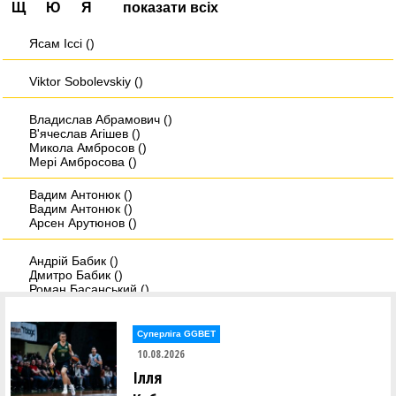
Щ
Ю
Я
показати всіх
Ясам Iссi ()
Viktor Sobolevskiy ()
Владислав Абрамович ()
В'ячеслав Агішев ()
Микола Амбросов ()
Мері Амбросова ()
Вадим Антонюк ()
Вадим Антонюк ()
Арсен Арутюнов ()
Андрій Бабик ()
Дмитро Бабик ()
Роман Басанський ()
Дмитро Берхін ()
Олександр Біда ()
Андрій Біленко ()
Суперліга GGBET
10.08.2026
Христина Бобанич ()
Ілля
Дмитро Бовсунюк ()
Микита Богатирьов ()