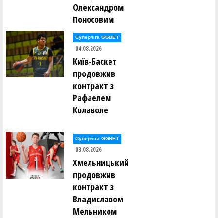
Михайло Мостовий ()
Олександром
Дмитро Мугайлов ()
Поносовим
Лев Мунтянов ()
Ярослав Мурашко ()
Суперліга GGBET
Євген Нагорний ()
04.08.2026
Олександр Нагорний ()
Київ-Баскет
Дмитро Наседкін ()
Михайло Насонов ()
продовжив
Михайло Невечеря ()
контракт з
Роман Недоступ ()
Рафаелем
Євгеній Непокритий ()
Колаволе
Богдан Нестеренко ()
Володимир Нестеров ()
Юрій Нетьора ()
Сергій Ніколащенко ()
Суперліга GGBET
03.08.2026
катерина Обоянська ()
Хмельницький
Олег Овчаренко ()
Арніс Озолс ()
продовжив
Ірина Олейник ()
контракт з
Владиславом
Євгеній Ольховський ()
Олександр Опарін ()
Мельником
Валерія Опицько ()