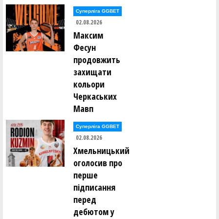
Євгеній Орлов ()
Суперліга GGBET
02.08.2026
Вадим Палюх ()
Ганна Панамарьова ()
Максим
Владислав Панасюк ()
Фесун
Ксенія Панькіна ()
Денис Парвадов ()
продовжить
Ростислав Парнак ()
захищати
Вікторія Пасечник ()
Володимир Пєд'єв ()
кольори
Анатолій Пилипюк ()
Черкаських
Всеволод Пироженко ()
Денис Поворознюк ()
Мавп
Ілля Погорєлов ()
Суперліга GGBET
Микита Подтикан ()
Владислав Полоз ()
02.08.2026
Денис Полтавський ()
Хмельницький
Леся Полуяхтова ()
Максим Померанцев ()
оголосив про
Роман Пономаренко ()
перше
Вадим Попов ()
Едуард Попов ()
підписання
Олександр Приходько ()
перед
Дмитро Проценко ()
Вадим Пудзирей ()
дебютом у
Віталій Пустовалов ()