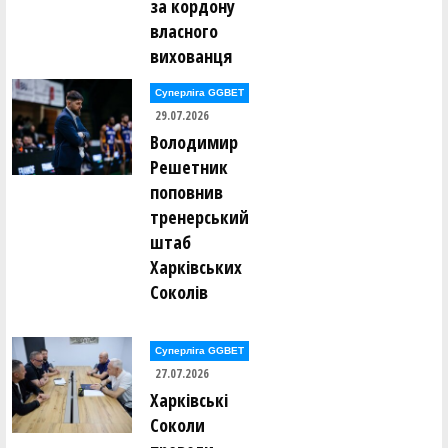
Вясчеслав Севаст'янов ()
за кордону
Євген Селіванов ()
власного
Світлана Середня ()
Олег Сивулицький ()
вихованця
Вадим Сірий ()
Валентин Сліпуха ()
Суперліга GGBET
Сергій Слободянюк ()
В'ячеслав Слюсар ()
29.07.2026
Володимир
Станіслав Смірнов ()
Решетник
Віктор Соболевський ()
Ігор Соловей ()
поповнив
Антон Соловйов ()
тренерський
Євген Сорока ()
Анна Сорокіна (Литвин) ()
штаб
Євгенія Спітковська ()
Максим Сташук ()
Харківських
Богдан Стеценко ()
Соколів
Ярослав Стецюк ()
Андрій Ступченко ()
Олександр Сукачов ()
Максим Суслов ()
Суперліга GGBET
27.07.2026
Едуард Тельчаров ()
Харківські
Олексій Тимощук ()
Сергій Тисленко ()
Соколи
Андрій Тихонов ()