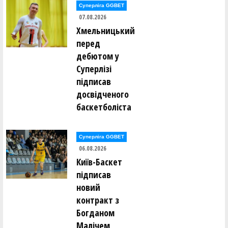
Євген Заікін ()
Суперліга GGBET
Владислав Закіров ()
07.08.2026
Олександр Закревський ()
Валерій Залевський ()
Хмельницький
Нікіта Захарченко ()
перед
Сергій Защук ()
дебютом у
Микола Здирка ()
Суперлізі
Леонід Зелінський ()
Ілля Зілінський ()
підписав
досвідченого
Антон Іванинa ()
баскетболіста
Костянтин Іванов ()
Олександр Іванов ()
Олександр Іванов ()
Суперліга GGBET
Денис Івахнін ()
06.08.2026
Ігор Іващенко ()
Антон Івченко ()
Київ-Баскет
Владислав Ісаченко ()
підписав
новий
Станіслав Каковкін ()
Олексій Калашніков ()
контракт з
Борис Калугін ()
Богданом
Ігор Калугін ()
Богдан Капелян ()
Малічем