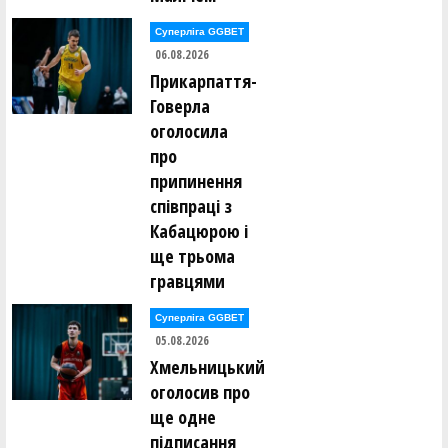
Микита Каравашкін ()
Даніїл Карпов ()
Владислав Кікоть ()
Суперліга GGBET
Ігор Кісліцин ()
06.08.2026
Антон Кітаєв ()
Прикарпаття-
Марина Коваль ()
Вадим Ковальов ()
Говерла
Максим Ковтун ()
оголосила
Ярослав Кожушко ()
Артем Козак ()
про
Сергій Козанчук ()
припинення
Євген Козачок ()
співпраці з
Олександр Коломієць ()
Кабацюрою і
Андрій Кондратенко ()
Дмитро Корабльов ()
ще трьома
Петро Корнута ()
гравцями
Андрій Коростильов ()
Катерина Коротюк ()
Костянтин Котов ()
Суперліга GGBET
Максим Кравець ()
05.08.2026
Олексій Кравченко ()
Микита Красюк ()
Хмельницький
Юрій Кривун ()
оголосив про
Юрій Кривун ()
Андрій Кротько ()
ще одне
Олександр Кубашевський ()
підписання
Данило Кузьменко ()