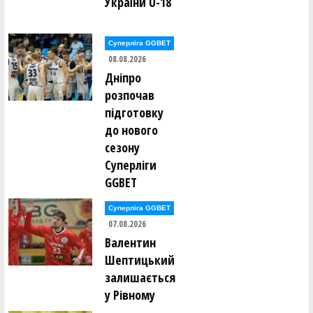
України U-18
Володимир Данилків ()
Владислав Делібалт ()
Суперліга GGBET
Єгор Дербенцев ()
08.08.2026
Федір Добровольский ()
Сергій Долованюк ()
Дніпро
Олександр Доценко ()
розпочав
Володимир Драбіковський ()
підготовку
Анастасія Дубова ()
до нового
Ганна Дугінова ()
Ганна Дугінова ()
сезону
Сергій Дусь ()
Суперліги
GGBET
Володимир Євпак ()
Сергій Євстрат'єв ()
Леонід Євстратьєв ()
Суперліга GGBET
07.08.2026
Антоніна Єгорова ()
Валентин
Сергій Єльшов ()
Олександр Єрьоменко ()
Шептицький
залишається
Олексій Жидков ()
у Рівному