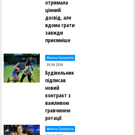
отримала
Володимир Данилків ()
цінний
Владислав Делібалт ()
Єгор Дербенцев ()
досвід, але
Федір Добровольский ()
вдома грати
Сергій Долованюк ()
Олександр Доценко ()
завжди
приємніше
Володимир Драбіковський ()
Анастасія Дубова ()
Ганна Дугінова ()
Ганна Дугінова ()
Жіноча Суперліга
Сергій Дусь ()
09.06.2026
Будівельник
Володимир Євпак ()
Сергій Євстрат'єв ()
підписав
Леонід Євстратьєв ()
новий
Антоніна Єгорова ()
контракт з
Сергій Єльшов ()
важливою
Олександр Єрьоменко ()
гравчинею
Олексій Жидков ()
ротації
Євген Заікін ()
Жіноча Суперліга
Владислав Закіров ()