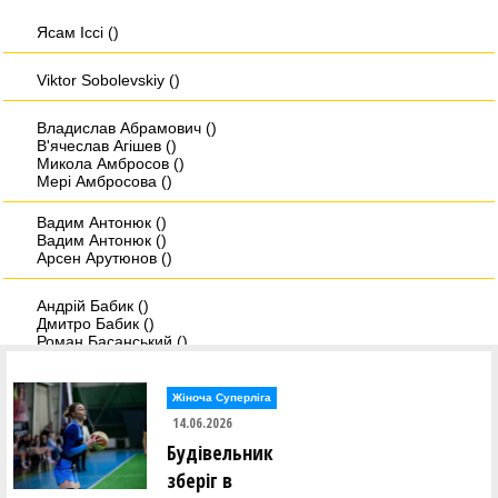
Ясам Iссi ()
Viktor Sobolevskiy ()
Владислав Абрамович ()
В'ячеслав Агішев ()
Микола Амбросов ()
Мері Амбросова ()
Вадим Антонюк ()
Вадим Антонюк ()
Арсен Арутюнов ()
Андрій Бабик ()
Дмитро Бабик ()
Роман Басанський ()
Дмитро Берхін ()
Олександр Біда ()
Андрій Біленко ()
Жіноча Суперліга
14.06.2026
Христина Бобанич ()
Будівельник
Дмитро Бовсунюк ()
Микита Богатирьов ()
зберіг в
Віктор Боженар ()