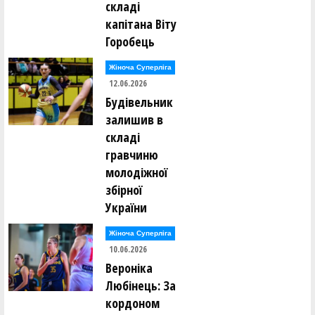
складі
Ігор Борсук ()
Олександр Буханевич ()
капітана Віту
Горобець
Сергій Варелджан ()
Ілля Вдовенко ()
Жіноча Суперліга
Олег Винокуров ()
Юрій Вітенко ()
12.06.2026
Будівельник
Юрій Вітківський ()
залишив в
Єлизавета Войнаровська ()
Леонід Войнаровський ()
складі
Максим Воробйов ()
гравчиню
молодіжної
Олександр Гайдамака ()
Павло Гайдамака ()
збірної
Михайло Гераськін ()
Олександр Гненюк ()
України
Денис Головко ()
Аліна Гопей ()
Жіноча Суперліга
10.06.2026
Максим Гопей ()
Денис Грищенко ()
Вероніка
Юрій Гуменков ()
Любінець: За
Олексій Гусаковський ()
Олексій Гусаковський ()
кордоном