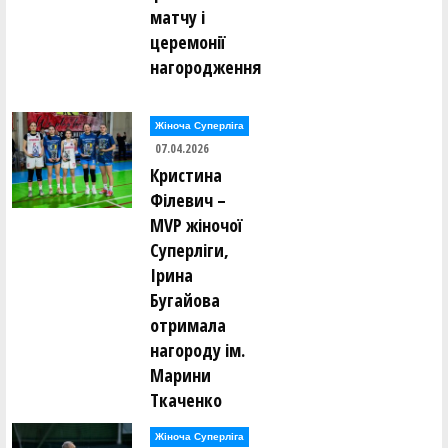
матчу і
Світлана Середня ()
Олег Сивулицький ()
церемонії
Вадим Сірий ()
Валентин Сліпуха ()
нагородження
Сергій Слободянюк ()
В'ячеслав Слюсар ()
Жіноча Суперліга
Станіслав Смірнов ()
Віктор Соболевський ()
07.04.2026
Ігор Соловей ()
Кристина
Антон Соловйов ()
Євген Сорока ()
Філевич –
Анна Сорокіна (Литвин) ()
MVP жіночої
Євгенія Спітковська ()
Максим Сташук ()
Суперліги,
Богдан Стеценко ()
Ірина
Ярослав Стецюк ()
Андрій Ступченко ()
Бугайова
Олександр Сукачов ()
отримала
Максим Суслов ()
нагороду ім.
Едуард Тельчаров ()
Марини
Олексій Тимощук ()
Ткаченко
Сергій Тисленко ()
Андрій Тихонов ()
І. Ткаченко ()
Жіноча Суперліга