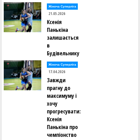
Дмитро Мугайлов ()
Лев Мунтянов ()
Жіноча Суперліга
Ярослав Мурашко ()
21.05.2026
Ксенія
Євген Нагорний ()
Панькіна
Олександр Нагорний ()
Дмитро Наседкін ()
залишається
Михайло Насонов ()
в
Михайло Невечеря ()
Роман Недоступ ()
Будівельнику
Євгеній Непокритий ()
Жіноча Суперліга
Богдан Нестеренко ()
Володимир Нестеров ()
17.04.2026
Юрій Нетьора ()
Завжди
Сергій Ніколащенко ()
прагну до
катерина Обоянська ()
максимуму і
Олег Овчаренко ()
хочу
Арніс Озолс ()
Ірина Олейник ()
прогресувати:
Ксенія
Євгеній Ольховський ()
Панькіна про
Олександр Опарін ()
Валерія Опицько ()
чемпіонство
Євгеній Орлов ()