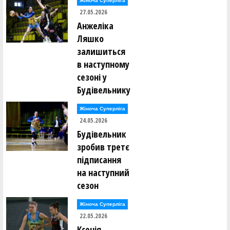
Жіноча Суперліга
Владислав Кікоть ()
27.05.2026
Ігор Кісліцин ()
Антон Кітаєв ()
Анжеліка
Марина Коваль ()
Ляшко
Вадим Ковальов ()
Максим Ковтун ()
залишиться
Ярослав Кожушко ()
в наступному
Артем Козак ()
Сергій Козанчук ()
сезоні у
Євген Козачок ()
Будівельнику
Олександр Коломієць ()
Андрій Кондратенко ()
Жіноча Суперліга
Дмитро Корабльов ()
24.05.2026
Петро Корнута ()
Будівельник
Андрій Коростильов ()
Катерина Коротюк ()
зробив третє
Костянтин Котов ()
Максим Кравець ()
підписання
Олексій Кравченко ()
на наступний
Микита Красюк ()
Юрій Кривун ()
сезон
Юрій Кривун ()
Андрій Кротько ()
Жіноча Суперліга
Олександр Кубашевський ()
Данило Кузьменко ()
22.05.2026
Ія Кулік ()
Ксенія