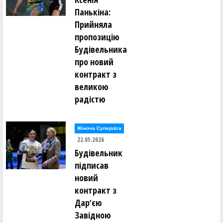
Максим Кушнір ()
Панькіна:
Прийняла
Сергій Ломан ()
Марко Лонюк ()
пропозицію
Будівельника
Артем Луцишин ()
Артем Ляшенко ()
про новий
контракт з
Олексій Мазур ()
великою
Андрій Макаренко ()
Дар’я Макаренко ()
радістю
Марина Малафєєва ()
Анастасія Мартовицька ()
Михайло Маслак ()
Олександр Маслов ()
Жіноча Суперліга
Олександр Маслов ()
22.05.2026
Ігор Мелашич ()
Микита Мельник ()
Будівельник
підписав
Нікіта Мельник ()
новий
Андрій Менько ()
Валентин Мирончик ()
контракт з
Валентин Мирончик ()
Дмитро Михайлов ()
Дарʼєю
Ксенія Монзуль ()
Завідною
Михайло Мостовий ()