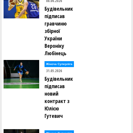
08.06.2026
Олександр Закревський ()
Будівельник
Валерій Залевський ()
Нікіта Захарченко ()
підписав
гравчиню
Сергій Защук ()
Микола Здирка ()
збірної
Леонід Зелінський ()
України
Ілля Зілінський ()
Вероніку
Антон Іванинa ()
Любінець
Костянтин Іванов ()
Олександр Іванов ()
Жіноча Суперліга
Олександр Іванов ()
31.05.2026
Денис Івахнін ()
Будівельник
Ігор Іващенко ()
підписав
Антон Івченко ()
Владислав Ісаченко ()
новий
контракт з
Станіслав Каковкін ()
Юлією
Олексій Калашніков ()
Борис Калугін ()
Гутевич
Ігор Калугін ()
Богдан Капелян ()
Микита Каравашкін ()
Даніїл Карпов ()