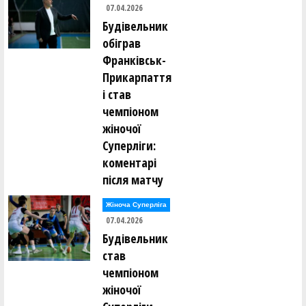
07.04.2026
Євген Тодуров ()
Будівельник
Аліна Томін ()
Юрій Трубаєв ()
обіграв
Ігор Труш ()
Олександр Тюрін ()
Франківськ-
Прикарпаття
Анастасія Усова ()
і став
чемпіоном
Ірина Фамаре ()
жіночої
Олександр Федоренко ()
Сергій Федорів ()
Суперліги:
коментарі
Андрій Федорченко ()
Андрій Фоменко ()
після матчу
Олександр Фоменко ()
Жіноча Суперліга
Валерій Халавчук ()
07.04.2026
Олександр Харченко ()
Віктор Хоменко ()
Будівельник
став
Ольга Хоменко ()
чемпіоном
Андрій Хомюк ()
жіночої
Сергій Чайковський ()