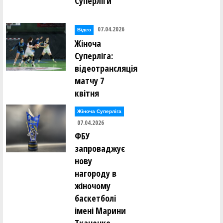
Суперліги
Сергій Чебишев ()
Максим Черенщиков ()
07.04.2026
Євген Черепанов ()
Відео
Олексій Чілікін ()
Жіноча
Суперліга:
Глеб Шарапов ()
відеотрансляція
Дмитро Шарапов ()
Юрій Шевченко ()
матчу 7
Олексій Широбоков ()
квітня
Микола Шкьопу ()
Ганна Шликова ()
Жіноча Суперліга
Борис Шульга ()
07.04.2026
Роман Шуляк ()
ФБУ
запроваджує
Юрій Щербак ()
нову
Тарас Юрків ()
нагороду в
жіночому
Анна Юхимова ()
баскетболі
імені Марини
Артур Яковенко ()
Максим Ярчук ()