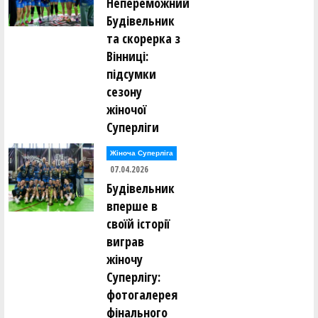
Непереможний
Олександр Раєвський ()
Будівельник
Олександр Раєвський ()
Олександр Раєвський ()
та скорерка з
Володимир Расків ()
Вінниці:
Віталій Редюк ()
Катерина Редюк ()
підсумки
Борис Рижик ()
сезону
Данило Рикунов ()
Евеліна Ринзак ()
жіночої
Суперліги
Владислав Рогозін ()
Іван Росквас ()
Глєб Рудаков ()
Жіноча Суперліга
Ганна Руденко ()
07.04.2026
Андрій Рудик ()
Андрій Рудик ()
Будівельник
Михайло Рудик ()
вперше в
Олександр Рульов ()
Віталій Ручкін ()
своїй історії
виграв
Альбіна Сазонова ()
жіночу
Олексій Сало ()
Сергій Сальніков ()
Суперлігу:
Сергій Сальніков ()
фотогалерея
Роман Свиницький ()
Вясчеслав Севаст'янов ()
фінального
Євген Селіванов ()