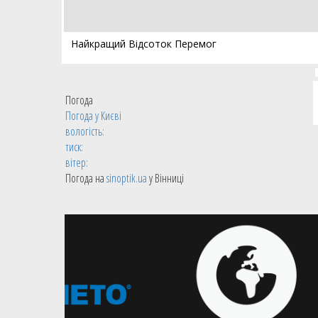
Найкращий Відсоток Перемог
Погода
Погода у
Києві
вологість:
тиск:
вітер:
Погода на
sinoptik.ua
у Вінниці