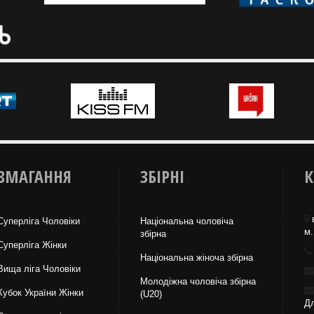
ЗМАГАННЯ
ЗБІРНІ
К
Суперліга Чоловіки
Національна чоловіча
м.
збірна
Суперліга Жінки
Національна жiноча збірна
Вища лiга Чоловіки
Молодіжна чоловіча збірна
Кубок України Жінки
(U20)
Дл