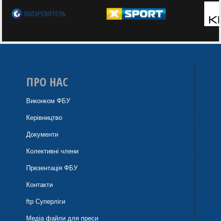
ПРО НАС
Виконком ФБУ
Керівництво
Документи
Колективні члени
Презентація ФБУ
Контакти
ftp Суперліги
Медіа файли для преси