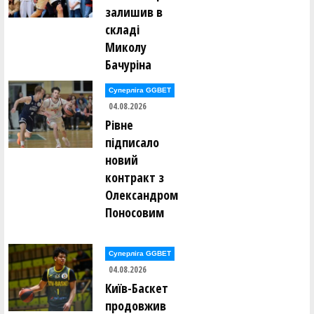
залишив в
складі
Миколу
Бачуріна
Суперліга GGBET
04.08.2026
Рівне
підписало
новий
контракт з
Олександром
Поносовим
Суперліга GGBET
04.08.2026
Київ-Баскет
продовжив