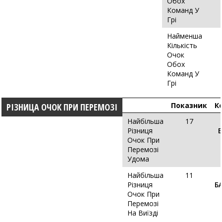
Обох
Команд У
Грі
Найменша
Кількість
Очок
Обох
Команд У
Грі
Показник
К
РІЗНИЦА ОЧОК ПРИ ПЕРЕМОЗІ
Найбільша
17
Різниця
Очок При
Перемозі
Удома
Найбільша
11
Різниця
Б
Очок При
Перемозі
На Виїзді