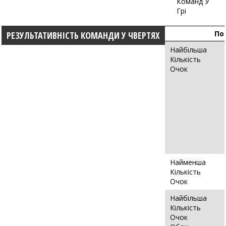
Команд У
Грі
По
РЕЗУЛЬТАТИВНІСТЬ КОМАНДИ У ЧВЕРТЯХ
Найбільша
Кількість
Очок
Найменша
Кількість
Очок
Найбільша
Кількість
Очок