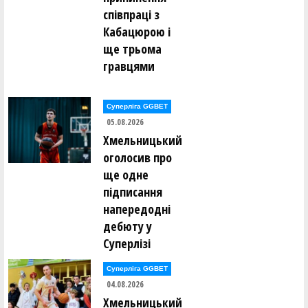
співпраці з
Кабацюрою і
ще трьома
гравцями
Суперліга GGBET
05.08.2026
Хмельницький
оголосив про
ще одне
підписання
напередодні
дебюту у
Суперлізі
Суперліга GGBET
04.08.2026
Хмельницький