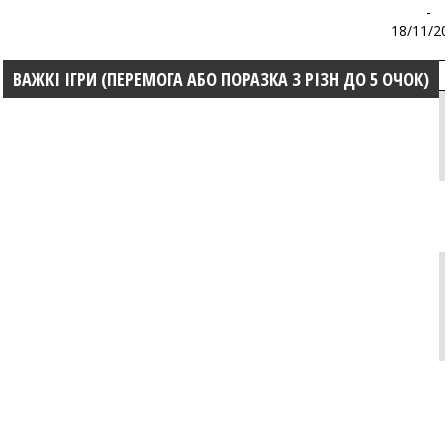
-
18/11/2
ВАЖКІ ІГРИ (ПЕРЕМОГА АБО ПОРАЗКА З РІЗН ДО 5 ОЧОК)