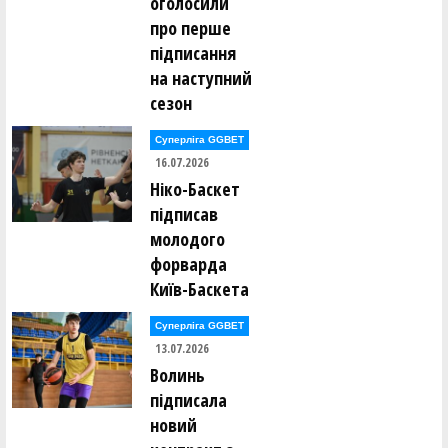
оголосили
про перше
підписання
на наступний
сезон
Суперліга GGBET
16.07.2026
Ніко-Баскет
підписав
молодого
форварда
Київ-Баскета
Суперліга GGBET
13.07.2026
Волинь
підписала
новий