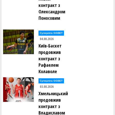
контракт з
Олександром
Поносовим
Суперліга GGBET
04.08.2026
Київ-Баскет
продовжив
контракт з
Рафаелем
Колаволе
Суперліга GGBET
03.08.2026
Хмельницький
продовжив
контракт з
Владиславом