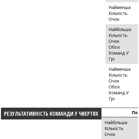
Найменша
Кількість
Очок
Найбільша
Кількість
Очок
Обох
Команд У
Грі
Найменша
Кількість
Очок
Обох
Команд У
Грі
По
РЕЗУЛЬТАТИВНІСТЬ КОМАНДИ У ЧВЕРТЯХ
Найбільша
Кількість
Очок