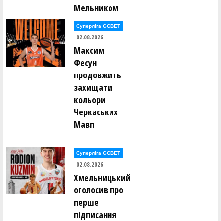
Мельником
Суперліга GGBET
02.08.2026
Максим
Фесун
продовжить
захищати
кольори
Черкаських
Мавп
Суперліга GGBET
02.08.2026
Хмельницький
оголосив про
перше
підписання