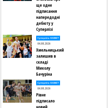
ще одне
підписання
напередодні
дебюту у
Суперлізі
Суперліга GGBET
04.08.2026
Хмельницький
залишив в
складі
Миколу
Бачуріна
Суперліга GGBET
04.08.2026
Рівне
підписало
новий