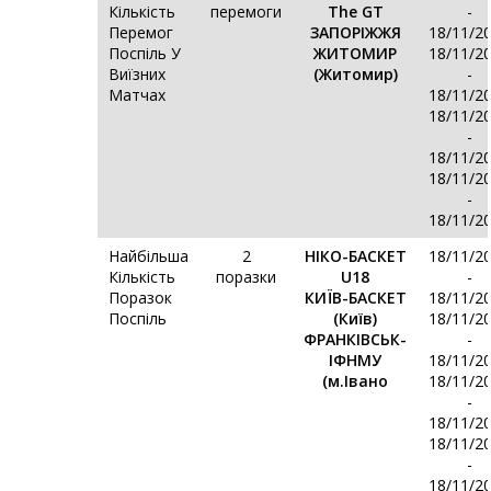
Кількість
перемоги
The GT
-
Перемог
ЗАПОРІЖЖЯ
18/11/2
Поспіль У
ЖИТОМИР
18/11/2
Виїзних
(Житомир)
-
Матчах
18/11/2
18/11/2
-
18/11/2
18/11/2
-
18/11/2
Найбільша
2
НІКО-БАСКЕТ
18/11/2
Кількість
поразки
U18
-
Поразок
КИЇВ-БАСКЕТ
18/11/2
Поспіль
(Київ)
18/11/2
ФРАНКІВСЬК-
-
ІФНМУ
18/11/2
(м.Івано
18/11/2
-
18/11/2
18/11/2
-
18/11/2