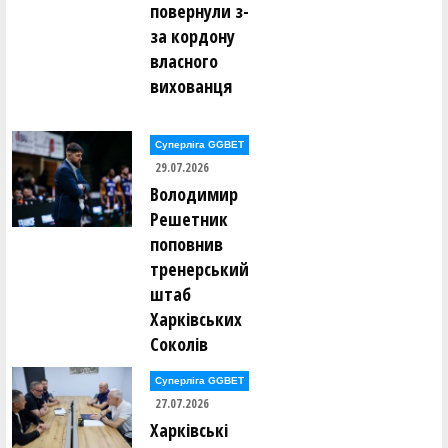
повернули з-
за кордону
власного
вихованця
Суперліга GGBET
29.07.2026
Володимир
Решетник
поповнив
тренерський
штаб
Харківських
Соколів
Суперліга GGBET
27.07.2026
Харківські