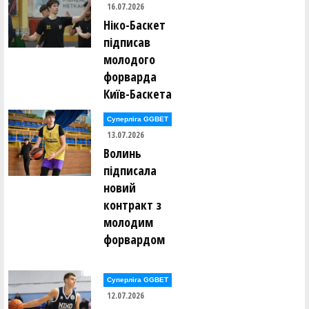
16.07.2026
Ніко-Баскет
підписав
молодого
форварда
Київ-Баскета
Суперліга GGBET
13.07.2026
Волинь
підписала
новий
контракт з
молодим
форвардом
Суперліга GGBET
12.07.2026