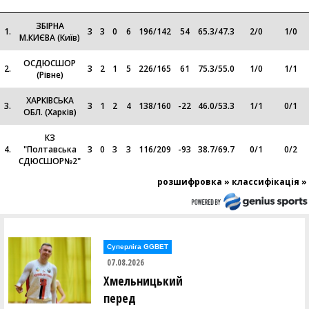
ЗБІРНА
1.
3
3
0
6
196
/
142
54
65.3
/
47.3
2
/
0
1
/
0
М.КИЄВА (Київ)
ОСДЮСШОР
2.
3
2
1
5
226
/
165
61
75.3
/
55.0
1
/
0
1
/
1
(Рівне)
ХАРКІВСЬКА
3.
3
1
2
4
138
/
160
-22
46.0
/
53.3
1
/
1
0
/
1
ОБЛ. (Харків)
КЗ
4.
"Полтавська
3
0
3
3
116
/
209
-93
38.7
/
69.7
0
/
1
0
/
2
СДЮСШОР№2"
розшифровка »
классифікація »
Суперліга GGBET
07.08.2026
Хмельницький
перед