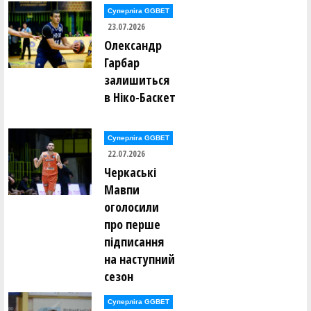
Суперліга GGBET
23.07.2026
Олександр
Гарбар
залишиться
в Ніко-Баскет
Суперліга GGBET
22.07.2026
Черкаські
Мавпи
оголосили
про перше
підписання
на наступний
сезон
Суперліга GGBET