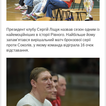
Президент клубу Сергій Ліщук назвав сезон одним із
найемоційніших в історії Рівного. Найбільше йому
запам’ятався вирішальний матч бронзової серії
проти Соколів, у якому команда відіграла 16 очок
відставання.