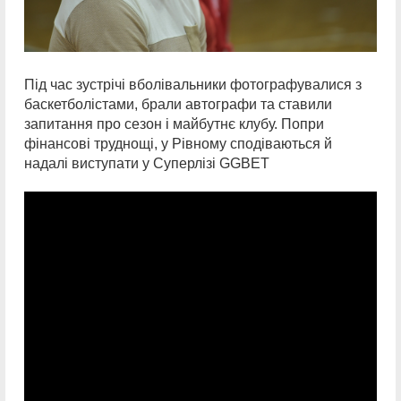
Під час зустрічі вболівальники фотографувалися з
баскетболістами, брали автографи та ставили
запитання про сезон і майбутнє клубу. Попри
фінансові труднощі, у Рівному сподіваються й
надалі виступати у Суперлізі GGBET