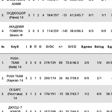
ADMIR
ОСДЮСШОР
3.
3
1
2
4
184
/
197
-13
61.3
/
65.7
0
/
1
1
/
1
(Рівне) 14
АКАДЕМІЯ
4.
ГОВЕРЛА
3
0
3
3
114
/
259
-145
38.0
/
86.3
0
/
3
0
/
0
(Івано-Ф
№
Клуб
І
В
П
О
О/ОС
+/-
О/СО
Вдома
Виїзд
Вд
PUSH-
1.
TEAM
3
3
0
6
219
/
139
80
73.0
/
46.3
2
/
0
1
/
0
69.
(Київ) 14
PUSH TEAM
2.
3
2
1
5
200
/
174
26
66.7
/
58.0
0
/
0
2
/
1
(Харків)-14
СК БАРС
3.
(Полтава)
3
1
2
4
176
/
191
-15
58.7
/
63.7
1
/
2
0
/
0
58.
14
ДЮСШ-7
4.
-ЮНІОР
3
0
3
3
107
/
198
-91
35.7
/
66.0
0
/
1
0
/
2
36.