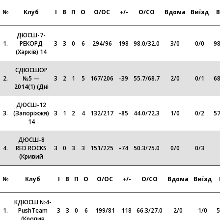
№
Клуб
І
В
П
О
О/ОС
+/-
О/СО
Вдома
Виїзд
ДЮСШ-7-
1.
РЕКОРД
3
3
0
6
294
/
96
198
98.0
/
32.0
3
/
0
0
/
0
98
(Харків) 14
СДЮСШОР
2.
№5 —
3
2
1
5
167
/
206
-39
55.7
/
68.7
2
/
0
0
/
1
68
2014(1) (Дні
ДЮСШ-12
3.
(Запоріжжя)
3
1
2
4
132
/
217
-85
44.0
/
72.3
1
/
0
0
/
2
57
14
ДЮСШ-8
4.
RED ROCKS
3
0
3
3
151
/
225
-74
50.3
/
75.0
0
/
0
0
/
3
(Кривий
№
Клуб
І
В
П
О
О/ОС
+/-
О/СО
Вдома
Виїзд
КДЮСШ №4-
1.
PushTeam
3
3
0
6
199
/
81
118
66.3
/
27.0
2
/
0
1
/
0
5
(Кропив