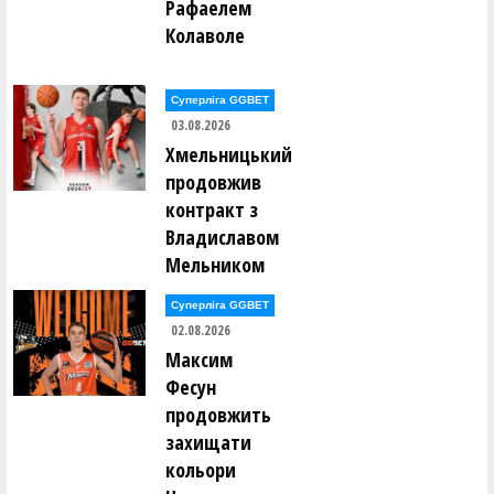
Рафаелем
Колаволе
Суперліга GGBET
03.08.2026
Хмельницький
продовжив
контракт з
Владиславом
Мельником
Суперліга GGBET
02.08.2026
Максим
Фесун
продовжить
захищати
кольори