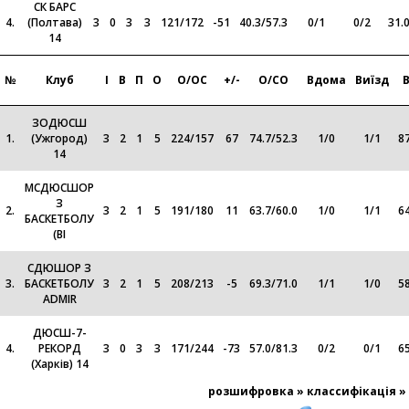
СК БАРС
4.
(Полтава)
3
0
3
3
121
/
172
-51
40.3
/
57.3
0
/
1
0
/
2
31.
14
№
Клуб
І
В
П
О
О/ОС
+/-
О/СО
Вдома
Виїзд
ЗОДЮСШ
1.
(Ужгород)
3
2
1
5
224
/
157
67
74.7
/
52.3
1
/
0
1
/
1
87
14
МСДЮСШОР
З
2.
3
2
1
5
191
/
180
11
63.7
/
60.0
1
/
0
1
/
1
64
БАСКЕТБОЛУ
(ВІ
СДЮШОР З
3.
БАСКЕТБОЛУ
3
2
1
5
208
/
213
-5
69.3
/
71.0
1
/
1
1
/
0
58
ADMIR
ДЮСШ-7-
4.
РЕКОРД
3
0
3
3
171
/
244
-73
57.0
/
81.3
0
/
2
0
/
1
65
(Харків) 14
розшифровка »
классифікація »