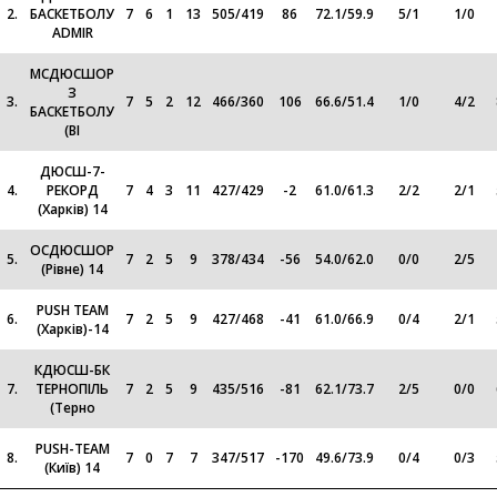
2.
БАСКЕТБОЛУ
7
6
1
13
505
/
419
86
72.1
/
59.9
5
/
1
1
/
0
ADMIR
МСДЮСШОР
З
3.
7
5
2
12
466
/
360
106
66.6
/
51.4
1
/
0
4
/
2
БАСКЕТБОЛУ
(ВІ
ДЮСШ-7-
4.
РЕКОРД
7
4
3
11
427
/
429
-2
61.0
/
61.3
2
/
2
2
/
1
(Харків) 14
ОСДЮСШОР
5.
7
2
5
9
378
/
434
-56
54.0
/
62.0
0
/
0
2
/
5
(Рівне) 14
PUSH TEAM
6.
7
2
5
9
427
/
468
-41
61.0
/
66.9
0
/
4
2
/
1
(Харків)-14
КДЮСШ-БК
7.
ТЕРНОПІЛЬ
7
2
5
9
435
/
516
-81
62.1
/
73.7
2
/
5
0
/
0
(Терно
PUSH-TEAM
8.
7
0
7
7
347
/
517
-170
49.6
/
73.9
0
/
4
0
/
3
(Київ) 14