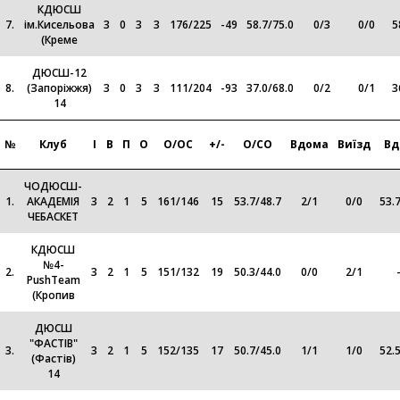
КДЮСШ
7.
ім.Кисельова
3
0
3
3
176
/
225
-49
58.7
/
75.0
0
/
3
0
/
0
5
(Креме
ДЮСШ-12
8.
(Запоріжжя)
3
0
3
3
111
/
204
-93
37.0
/
68.0
0
/
2
0
/
1
3
14
№
Клуб
І
В
П
О
О/ОС
+/-
О/СО
Вдома
Виїзд
Вд
ЧОДЮСШ-
1.
АКАДЕМІЯ
3
2
1
5
161
/
146
15
53.7
/
48.7
2
/
1
0
/
0
53.
ЧЕБАСКЕТ
КДЮСШ
№4-
2.
3
2
1
5
151
/
132
19
50.3
/
44.0
0
/
0
2
/
1
PushTeam
(Кропив
ДЮСШ
"ФАСТІВ"
3.
3
2
1
5
152
/
135
17
50.7
/
45.0
1
/
1
1
/
0
52.
(Фастів)
14