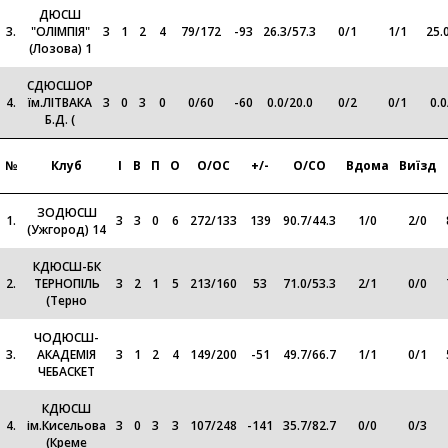
ДЮСШ
3.
"ОЛІМПІЯ"
3
1
2
4
79
/
172
-93
26.3
/
57.3
0
/
1
1
/
1
25.
(Лозова) 1
СДЮСШОР
4.
їм.ЛІТВАКА
3
0
3
0
0
/
60
-60
0.0
/
20.0
0
/
2
0
/
1
0.0
Б.Д. (
№
Клуб
І
В
П
О
О/ОС
+/-
О/СО
Вдома
Виїзд
ЗОДЮСШ
1.
3
3
0
6
272
/
133
139
90.7
/
44.3
1
/
0
2
/
0
(Ужгород) 14
КДЮСШ-БК
2.
ТЕРНОПІЛЬ
3
2
1
5
213
/
160
53
71.0
/
53.3
2
/
1
0
/
0
(Терно
ЧОДЮСШ-
3.
АКАДЕМІЯ
3
1
2
4
149
/
200
-51
49.7
/
66.7
1
/
1
0
/
1
ЧЕБАСКЕТ
КДЮСШ
4.
ім.Кисельова
3
0
3
3
107
/
248
-141
35.7
/
82.7
0
/
0
0
/
3
(Креме