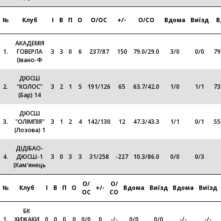
№
Клуб
І
В
П
О
О/ОС
+/-
О/СО
Вдома
Виїзд
В
АКАДЕМІЯ
1.
ГОВЕРЛА
3
3
0
6
237
/
87
150
79.0
/
29.0
3
/
0
0
/
0
79
(Івано-Ф
ДЮСШ
2.
"КОЛОС"
3
2
1
5
191
/
126
65
63.7
/
42.0
1
/
0
1
/
1
73
(Бар) 14
ДЮСШ
3.
"ОЛІМПІЯ"
3
1
2
4
142
/
130
12
47.3
/
43.3
1
/
1
0
/
1
55
(Лозова) 1
ДІДІБАО-
4.
ДЮСШ-1
3
0
3
3
31
/
258
-227
10.3
/
86.0
0
/
0
0
/
3
(Кам'янець
О/
О/
№
Клуб
І
В
П
О
+/-
Вдома
Виїзд
Вдома
Виїзд
ОС
СО
БК
1.
ХИЖАКИ
0
0
0
0
0
/
0
0
-
/
-
0
/
0
0
/
0
-/-
-/-