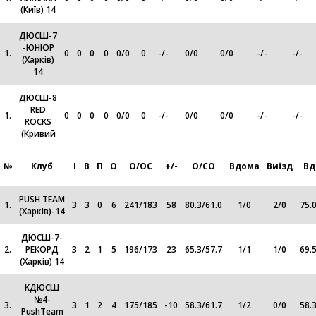
(Київ) 14
ДЮСШ-7
-ЮНІОР
1.
0
0
0
0
0
/
0
0
-
/
-
0
/
0
0
/
0
-/-
-/-
(Харків)
14
ДЮСШ-8
RED
1.
0
0
0
0
0
/
0
0
-
/
-
0
/
0
0
/
0
-/-
-/-
ROCKS
(Кривий
№
Клуб
І
В
П
О
О/ОС
+/-
О/СО
Вдома
Виїзд
Вд
PUSH TEAM
1.
3
3
0
6
241
/
183
58
80.3
/
61.0
1
/
0
2
/
0
75.
(Харків)-14
ДЮСШ-7-
2.
РЕКОРД
3
2
1
5
196
/
173
23
65.3
/
57.7
1
/
1
1
/
0
69.
(Харків) 14
КДЮСШ
№4-
3.
3
1
2
4
175
/
185
-10
58.3
/
61.7
1
/
2
0
/
0
58.
PushTeam