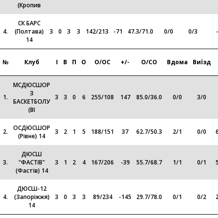
(Кропив
СК БАРС
4.
(Полтава)
3
0
3
3
142
/
213
-71
47.3
/
71.0
0
/
0
0
/
3
14
№
Клуб
І
В
П
О
О/ОС
+/-
О/СО
Вдома
Виїзд
МСДЮСШОР
З
1.
3
3
0
6
255
/
108
147
85.0
/
36.0
0
/
0
3
/
0
БАСКЕТБОЛУ
(ВІ
ОСДЮСШОР
2.
3
2
1
5
188
/
151
37
62.7
/
50.3
2
/
1
0
/
0
(Рівне) 14
ДЮСШ
3.
"ФАСТІВ"
3
1
2
4
167
/
206
-39
55.7
/
68.7
1
/
1
0
/
1
(Фастів) 14
ДЮСШ-12
4.
(Запоріжжя)
3
0
3
3
89
/
234
-145
29.7
/
78.0
0
/
1
0
/
2
14