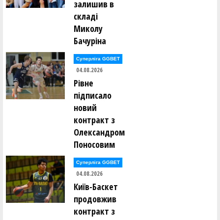
залишив в
складі
Миколу
Бачуріна
Суперліга GGBET
04.08.2026
Рівне
підписало
новий
контракт з
Олександром
Поносовим
Суперліга GGBET
04.08.2026
Київ-Баскет
продовжив
контракт з