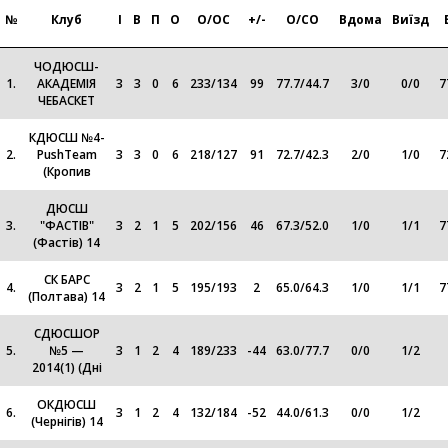
№
Клуб
І
В
П
О
О/ОС
+/-
О/СО
Вдома
Виїзд
ЧОДЮСШ-
1.
АКАДЕМІЯ
3
3
0
6
233
/
134
99
77.7
/
44.7
3
/
0
0
/
0
7
ЧЕБАСКЕТ
КДЮСШ №4-
2.
PushTeam
3
3
0
6
218
/
127
91
72.7
/
42.3
2
/
0
1
/
0
7
(Кропив
ДЮСШ
3.
"ФАСТІВ"
3
2
1
5
202
/
156
46
67.3
/
52.0
1
/
0
1
/
1
7
(Фастів) 14
СК БАРС
4.
3
2
1
5
195
/
193
2
65.0
/
64.3
1
/
0
1
/
1
7
(Полтава) 14
СДЮСШОР
5.
№5 —
3
1
2
4
189
/
233
-44
63.0
/
77.7
0
/
0
1
/
2
2014(1) (Дні
ОКДЮСШ
6.
3
1
2
4
132
/
184
-52
44.0
/
61.3
0
/
0
1
/
2
(Чернігів) 14