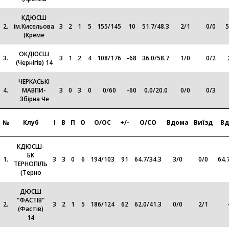
КДЮСШ
2.
ім.Кисельова
3
2
1
5
155
/
145
10
51.7
/
48.3
2
/
1
0
/
0
5
(Креме
ОКДЮСШ
3.
3
1
2
4
108
/
176
-68
36.0
/
58.7
1
/
0
0
/
2
(Чернігів) 14
ЧЕРКАСЬКІ
4.
МАВПИ-
3
0
3
0
0
/
60
-60
0.0
/
20.0
0
/
0
0
/
3
Збірна Че
№
Клуб
І
В
П
О
О/ОС
+/-
О/СО
Вдома
Виїзд
В
КДЮСШ-
БК
1.
3
3
0
6
194
/
103
91
64.7
/
34.3
3
/
0
0
/
0
64.
ТЕРНОПІЛЬ
(Терно
ДЮСШ
"ФАСТІВ"
2.
3
2
1
5
186
/
124
62
62.0
/
41.3
0
/
0
2
/
1
(Фастів)
14