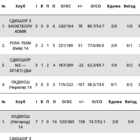
№
Клуб
І
В
П
О
О/ОС
+/-
О/СО
Вдома
Виїзд
СДЮШОР З
1.
БАСКЕТБОЛУ
3
3
0
6
242
/
164
78
80.7
/
54.7
2
/
0
1
/
0
ADMIR
PUSH-TEAM
2.
3
2
1
5
231
/
180
51
77.0
/
60.0
2
/
0
0
/
1
(Київ) 14
СДЮСШОР
3.
№5 —
3
1
2
4
187
/
209
-22
62.3
/
69.7
1
/
0
0
/
2
2014(1) (Дні
ОКДЮСШ
4.
3
0
3
3
115
/
222
-107
38.3
/
74.0
0
/
1
0
/
2
(Чернігів) 14
№
Клуб
І
В
П
О
О/ОС
+/-
О/СО
Вдома
Виїзд
ЗОДЮСШ
1.
(Ужгород)
7
7
0
14
523
/
365
158
74.7
/
52.1
2
/
0
5
/
0
14
СДЮШОР З