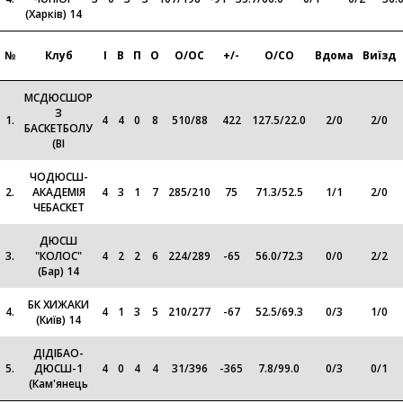
(Харків) 14
№
Клуб
І
В
П
О
О/ОС
+/-
О/СО
Вдома
Виїзд
МСДЮСШОР
З
1.
4
4
0
8
510
/
88
422
127.5
/
22.0
2
/
0
2
/
0
БАСКЕТБОЛУ
(ВІ
ЧОДЮСШ-
2.
АКАДЕМІЯ
4
3
1
7
285
/
210
75
71.3
/
52.5
1
/
1
2
/
0
ЧЕБАСКЕТ
ДЮСШ
3.
"КОЛОС"
4
2
2
6
224
/
289
-65
56.0
/
72.3
0
/
0
2
/
2
(Бар) 14
БК ХИЖАКИ
4.
4
1
3
5
210
/
277
-67
52.5
/
69.3
0
/
3
1
/
0
(Київ) 14
ДІДІБАО-
5.
ДЮСШ-1
4
0
4
4
31
/
396
-365
7.8
/
99.0
0
/
3
0
/
1
(Кам'янець