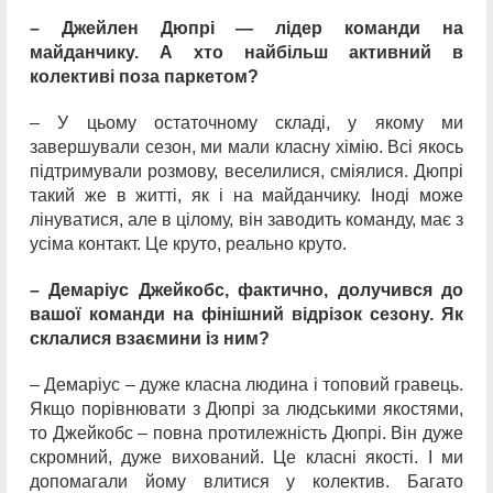
– Джейлен Дюпрі — лідер команди на
майданчику. А хто найбільш активний в
колективі поза паркетом?
– У цьому остаточному складі, у якому ми
завершували сезон, ми мали класну хімію. Всі якось
підтримували розмову, веселилися, сміялися. Дюпрі
такий же в житті, як і на майданчику. Іноді може
лінуватися, але в цілому, він заводить команду, має з
усіма контакт. Це круто, реально круто.
– Демаріус Джейкобс, фактично, долучився до
вашої команди на фінішний відрізок сезону. Як
склалися взаємини із ним?
– Демаріус – дуже класна людина і топовий гравець.
Якщо порівнювати з Дюпрі за людськими якостями,
то Джейкобс – повна протилежність Дюпрі. Він дуже
скромний, дуже вихований. Це класні якості. І ми
допомагали йому влитися у колектив. Багато