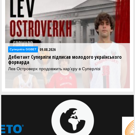
08.08.2026
Суперліга GGBET
ського
Ніко-Баскет підписав форварда збірної України U-1
Нікіта Бешетя продовжить кар'єру у Миколаєві