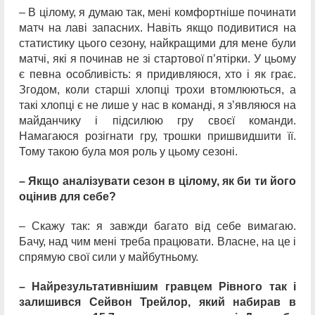
– В цілому, я думаю так, мені комфортніше починати
матч на лаві запасних. Навіть якщо подивитися на
статистику цього сезону, найкращими для мене були
матчі, які я починав не зі стартової п’ятірки. У цьому
є певна особливість: я придивляюся, хто і як грає.
Згодом, коли старші хлопці трохи втомлюються, а
такі хлопці є не лише у нас в команді, я з’являюся на
майданчику і підсилюю гру своєї команди.
Намагаюся розігнати гру, трошки пришвидшити її.
Тому такою була моя роль у цьому сезоні.
– Якщо аналізувати сезон в цілому, як би ти його
оцінив для себе?
– Скажу так: я завжди багато від себе вимагаю.
Бачу, над чим мені треба працювати. Власне, на це і
спрямую свої сили у майбутньому.
– Найрезультативнішим гравцем Рівного так і
залишився Сейвон Трейлор, який набирав в