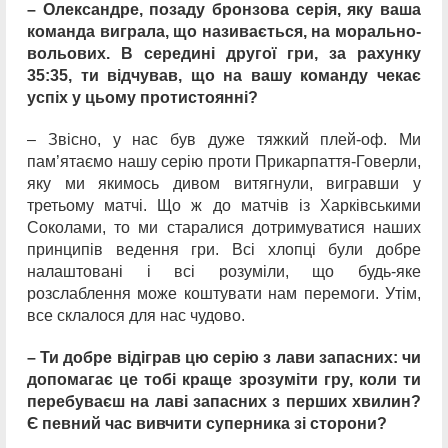
– Олександре, позаду бронзова серія, яку ваша
команда виграла, що називається, на морально-
вольових. В середині другої гри, за рахунку
35:35, ти відчував, що на вашу команду чекає
успіх у цьому протистоянні?
– Звісно, у нас був дуже тяжкий плей-оф. Ми
пам’ятаємо нашу серію проти Прикарпаття-Говерли,
яку ми якимось дивом витягнули, вигравши у
третьому матчі. Що ж до матчів із Харківськими
Соколами, то ми старалися дотримуватися наших
принципів ведення гри. Всі хлопці були добре
налаштовані і всі розуміли, що будь-яке
розслаблення може коштувати нам перемоги. Утім,
все склалося для нас чудово.
– Ти добре відіграв цю серію з лави запасних: чи
допомагає це тобі краще зрозуміти гру, коли ти
перебуваєш на лаві запасних з перших хвилин?
Є певний час вивчити суперника зі сторони?