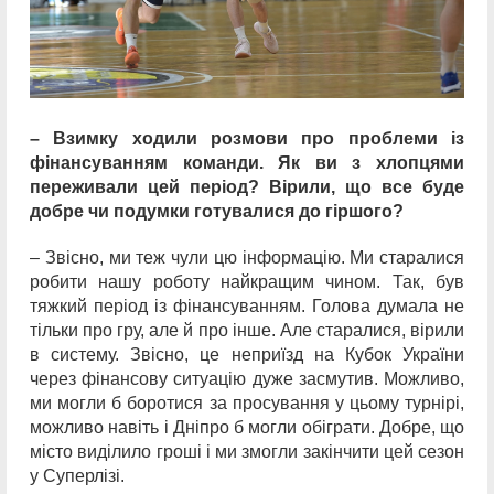
– Взимку ходили розмови про проблеми із
фінансуванням команди. Як ви з хлопцями
переживали цей період? Вірили, що все буде
добре чи подумки готувалися до гіршого?
– Звісно, ми теж чули цю інформацію. Ми старалися
робити нашу роботу найкращим чином. Так, був
тяжкий період із фінансуванням. Голова думала не
тільки про гру, але й про інше. Але старалися, вірили
в систему. Звісно, це неприїзд на Кубок України
через фінансову ситуацію дуже засмутив. Можливо,
ми могли б боротися за просування у цьому турнірі,
можливо навіть і Дніпро б могли обіграти. Добре, що
місто виділило гроші і ми змогли закінчити цей сезон
у Суперлізі.