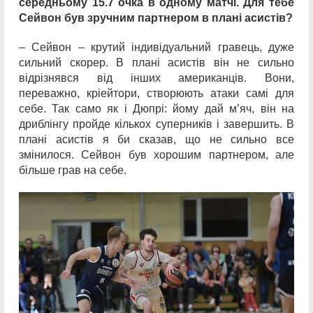
середньому 15.7 очка в одному матчі. Для тебе
Сейвон був зручним партнером в плані асистів?
– Сейвон – крутий індивідуальний гравець, дуже
сильний скорер. В плані асистів він не сильно
відрізнявся від інших американців. Вони,
переважно, кріейтори, створюють атаки самі для
себе. Так само як і Дюпрі: йому дай м’яч, він на
дриблінгу пройде кількох суперників і завершить. В
плані асистів я би сказав, що не сильно все
змінилося. Сейвон був хорошим партнером, але
більше грав на себе.