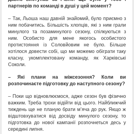
партнерів по команді в душі у цей момент?
– Так, Льоша наш давній знайомий, було приємно з
ним побачитись. Більшість хлопців, які з ним грали
минулого та позаминулого сезону, спілкуються з
ним. Особисто для мене якогось особистого
протистояння із Соловйовим не було. Більше
хотілося довести собі, що ми можемо обіграти таку
класну, укомплектовану команду, як Харківські
Соколи.
– Які плани на міжсезоння? Коли ви
розпочинаєте підготовку до наступного сезону?
– Поки що відновлюємося, адже сезон був фізично
важким. Треба трохи відійти від цього. Найближчий
тиждень ще не планую брати м’яча до рук. Якщо ж
відштовхуватися від досвіду минулого сезону, то
підготовка до нової кампанії розпочнеться десь у
середині липня.