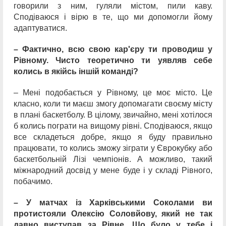
говорили з ним, гуляли містом, пили каву.
Сподіваюся і вірю в те, що ми допомогли йому
адаптуватися.
– Фактично, всю свою кар'єру ти проводиш у
Рівному. Чисто теоретично ти уявляв себе
колись в якійсь іншій команді?
– Мені подобається у Рівному, це моє місто. Це
класно, коли ти маєш змогу допомагати своєму місту
в плані баскетболу. В цілому, звичайно, мені хотілося
б колись пограти на вищому рівні. Сподіваюся, якщо
все складеться добре, якщо я буду правильно
працювати, то колись зможу зіграти у Єврокубку або
баскетбольній Лізі чемпіонів. А можливо, такий
міжнародний досвід у мене буде і у складі Рівного,
побачимо.
– У матчах із Харківськими Соколами ви
протистояли Олексію Соловйову, який не так
давно виступав за Рівне. Що було у тебе і