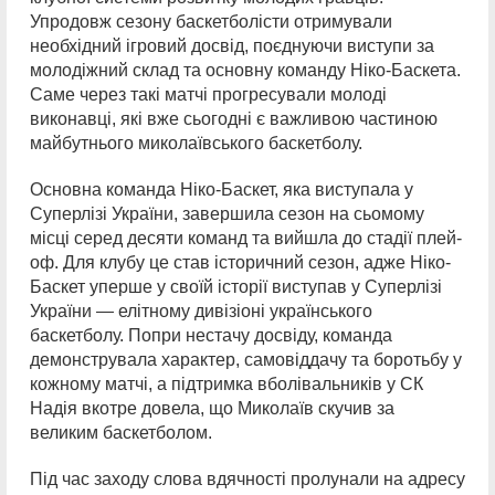
Упродовж сезону баскетболісти отримували
необхідний ігровий досвід, поєднуючи виступи за
молодіжний склад та основну команду Ніко-Баскета.
Саме через такі матчі прогресували молоді
виконавці, які вже сьогодні є важливою частиною
майбутнього миколаївського баскетболу.
Основна команда Ніко-Баскет, яка виступала у
Суперлізі України, завершила сезон на сьомому
місці серед десяти команд та вийшла до стадії плей-
оф. Для клубу це став історичний сезон, адже Ніко-
Баскет уперше у своїй історії виступав у Суперлізі
України — елітному дивізіоні українського
баскетболу. Попри нестачу досвіду, команда
демонструвала характер, самовіддачу та боротьбу у
кожному матчі, а підтримка вболівальників у СК
Надія вкотре довела, що Миколаїв скучив за
великим баскетболом.
Під час заходу слова вдячності пролунали на адресу