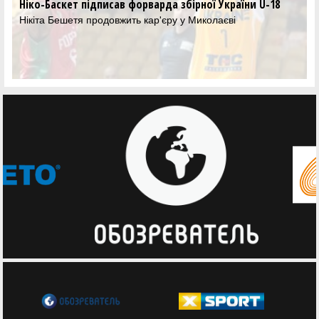
сав форварда збірної України U-18
Дніпро розпочав підг
GGBET
овжить кар'єру у Миколаєві
Головний тренер Дніпр
новий сезон та плани н