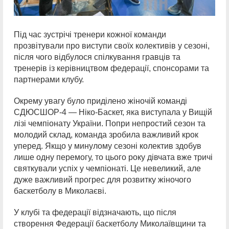
Під час зустрічі тренери кожної команди
прозвітували про виступи своїх колективів у сезоні,
після чого відбулося спілкування гравців та
тренерів із керівництвом федерації, спонсорами та
партнерами клубу.
Окрему увагу було приділено жіночій команді
СДЮСШОР-4 — Ніко-Баскет, яка виступала у Вищій
лізі чемпіонату України. Попри непростий сезон та
молодий склад, команда зробила важливий крок
уперед. Якщо у минулому сезоні колектив здобув
лише одну перемогу, то цього року дівчата вже тричі
святкували успіх у чемпіонаті. Це невеликий, але
дуже важливий прогрес для розвитку жіночого
баскетболу в Миколаєві.
У клубі та федерації відзначають, що після
створення Федерації баскетболу Миколаївщини та