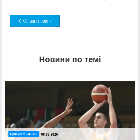
Останні новини
Новини по темі
8.2026
08.08.20
Суперліга GGBET