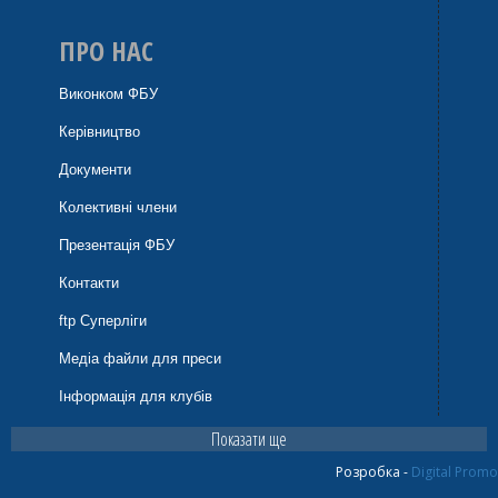
ПРО НАС
Виконком ФБУ
Керівництво
Документи
Колективні члени
Презентація ФБУ
Контакти
ftp Суперліги
Медіа файли для преси
Інформація для клубів
Показати ще
Розробка -
Digital Promo