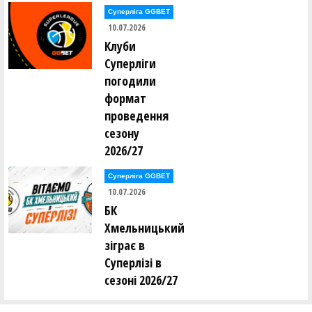
Суперліга GGBET
10.07.2026
Клуби
Суперліги
погодили
формат
проведення
сезону
2026/27
Суперліга GGBET
10.07.2026
БК
Хмельницький
зіграє в
Суперлізі в
сезоні 2026/27