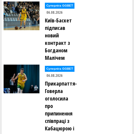
Суперліга GGBET
06.08.2026
Київ-Баскет
підписав
новий
контракт з
Богданом
Малічем
Суперліга GGBET
06.08.2026
Прикарпаття-
Говерла
оголосила
про
припинення
співпраці з
Кабацюрою і