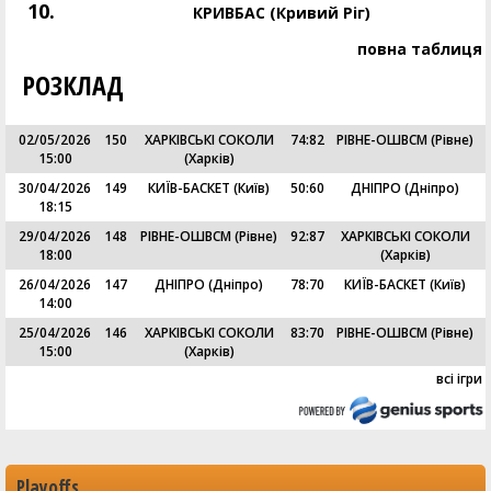
10.
КРИВБАС (Кривий Ріг)
повна таблиця
РОЗКЛАД
02/05/2026
150
ХАРКІВСЬКІ СОКОЛИ
74
:
82
РІВНЕ-ОШВСМ (Рівне)
15:00
(Харків)
30/04/2026
149
КИЇВ-БАСКЕТ (Київ)
50
:
60
ДНІПРО (Дніпрo)
18:15
29/04/2026
148
РІВНЕ-ОШВСМ (Рівне)
92
:
87
ХАРКІВСЬКІ СОКОЛИ
18:00
(Харків)
26/04/2026
147
ДНІПРО (Дніпрo)
78
:
70
КИЇВ-БАСКЕТ (Київ)
14:00
25/04/2026
146
ХАРКІВСЬКІ СОКОЛИ
83
:
70
РІВНЕ-ОШВСМ (Рівне)
15:00
(Харків)
всі ігри
Playoffs