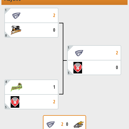
1
2
0
8
1
2
0
5
4
1
2
5
2
0