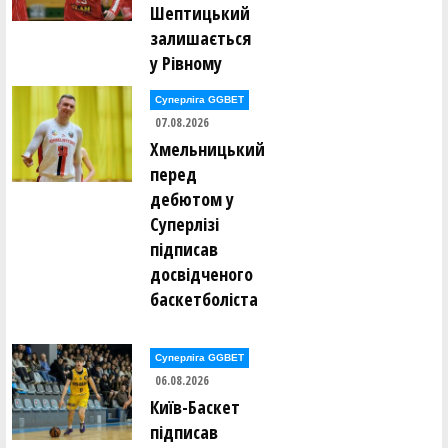
Шептицький
залишається
у Рівному
Суперліга GGBET
07.08.2026
Хмельницький
перед
дебютом у
Суперлізі
підписав
досвідченого
баскетболіста
Суперліга GGBET
06.08.2026
Київ-Баскет
підписав