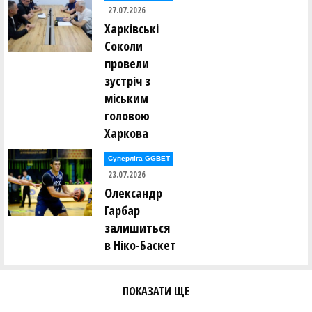
27.07.2026
Харківські
Соколи
провели
зустріч з
міським
головою
Харкова
Суперліга GGBET
23.07.2026
Олександр
Гарбар
залишиться
в Ніко-Баскет
ПОКАЗАТИ ЩЕ