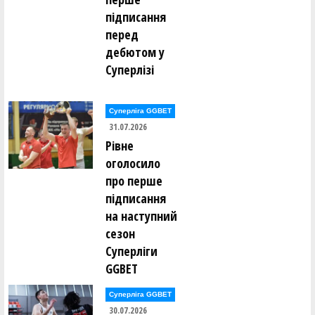
підписання
перед
дебютом у
Суперлізі
Суперліга GGBET
31.07.2026
Рівне
оголосило
про перше
підписання
на наступний
сезон
Суперліги
GGBET
Суперліга GGBET
30.07.2026