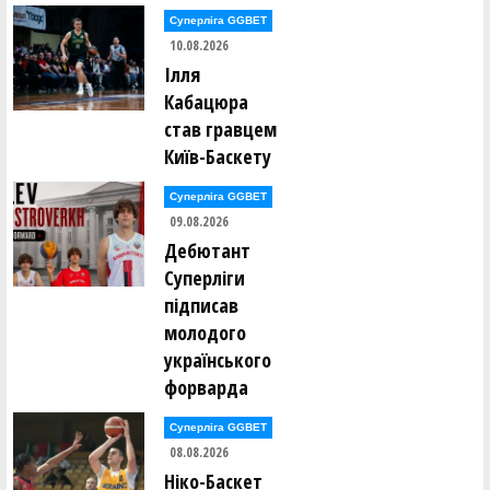
Суперліга GGBET
10.08.2026
Ілля
Кабацюра
став гравцем
Київ-Баскету
Суперліга GGBET
09.08.2026
Дебютант
Суперліги
підписав
молодого
українського
форварда
Суперліга GGBET
08.08.2026
Ніко-Баскет