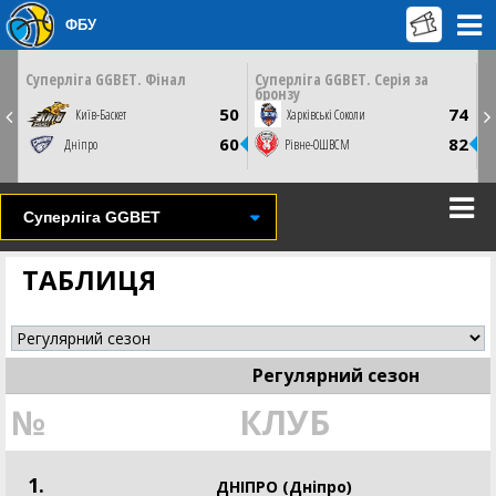
ФБУ
ЛЮ
СЕРЕДУ
ЧЕТВЕР
29 квітня
30 квітня
00
18:00
18:15
Суперліга GGBET. Фінал
Суперліга GGBET. Серія за
бронзу
Рівне, ДЮСШ-4
Київ, ПС Венето
2
50
74
Київ-Баскет
Харківські Соколи
КИЇВСТАР ТВ
Youtube
7
60
82
Дніпро
Рівне-ОШВСМ
СТАТИСТИКА
НОВИНА
ФОТО
ВІДЕО
СТАТИСТИКА
НОВИНА
ФОТО
ВІДЕО
Суперліга GGBET
ТАБЛИЦЯ
Регулярний сезон
№
КЛУБ
1.
ДНІПРО (Дніпрo)