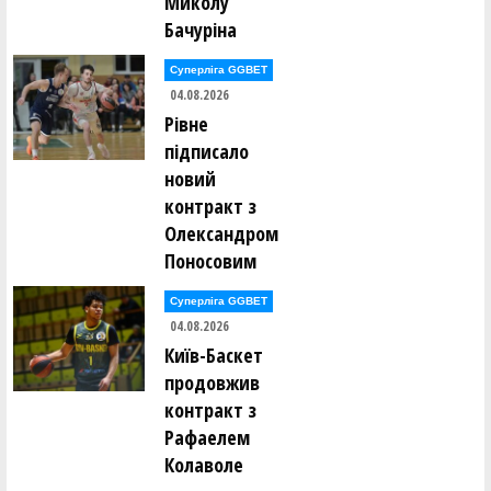
Миколу
Бачуріна
Суперліга GGBET
04.08.2026
Рівне
підписало
новий
контракт з
Олександром
Поносовим
Суперліга GGBET
04.08.2026
Київ-Баскет
продовжив
контракт з
Рафаелем
Колаволе