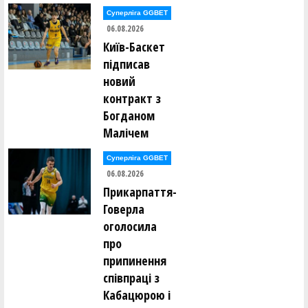
Суперліга GGBET
06.08.2026
Київ-Баскет
підписав
новий
контракт з
Богданом
Малічем
Суперліга GGBET
06.08.2026
Прикарпаття-
Говерла
оголосила
про
припинення
співпраці з
Кабацюрою і