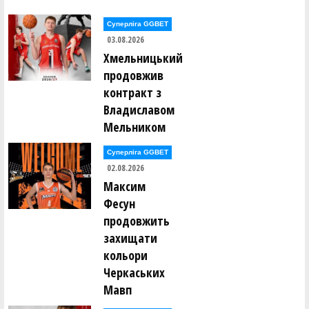
Суперліга GGBET
03.08.2026
Хмельницький
продовжив
контракт з
Владиславом
Мельником
Суперліга GGBET
02.08.2026
Максим
Фесун
продовжить
захищати
кольори
Черкаських
Мавп