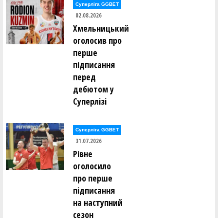
Суперліга GGBET
02.08.2026
Хмельницький
оголосив про
перше
підписання
перед
дебютом у
Суперлізі
Суперліга GGBET
31.07.2026
Рівне
оголосило
про перше
підписання
на наступний
сезон