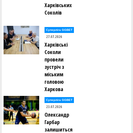
Харківських
Соколів
Суперліга GGBET
27.07.2026
Харківські
Соколи
провели
зустріч з
міським
головою
Харкова
Суперліга GGBET
23.07.2026
Олександр
Гарбар
залишиться