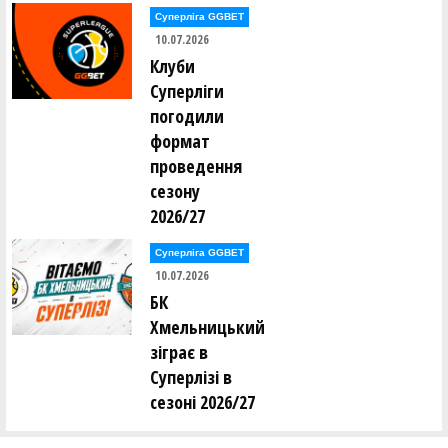
Суперліга GGBET
10.07.2026
Клуби
Суперліги
погодили
формат
проведення
сезону
2026/27
Суперліга GGBET
10.07.2026
БК
Хмельницький
зіграє в
Суперлізі в
сезоні 2026/27