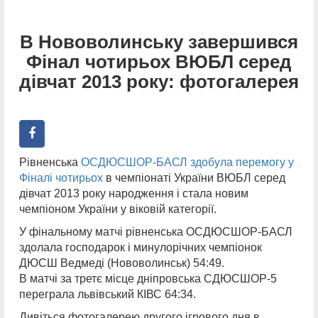
В Нововолинську завершився
Фінал чотирьох ВЮБЛ серед
дівчат 2013 року: фотогалерея
Рівненська
ОСДЮСШОР-БАСЛ здобула перемогу у
Фіналі чотирьох
в чемпіонаті України ВЮБЛ серед
дівчат 2013 року народження і стала новим
чемпіоном України у віковій категорії.
У фінальному матчі рівненська ОСДЮСШОР-БАСЛ
здолала господарок і минулорічних чемпіонок
ДЮСШ Ведмеді (Нововолинськ) 54:49.
В матчі за третє місце дніпровська СДЮСШОР-5
переграла львівський КІВС 64:34.
Дивіться фотогалерею другого ігрового дня в