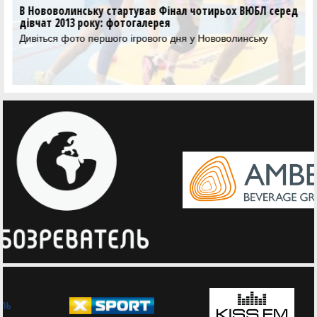
ВЮБЛ серед дівчат 2013 року: команди Нововолинська
та Рівного розіграють титул
В Нововолинську розпочався Фінал чотирьох вікової
категорії