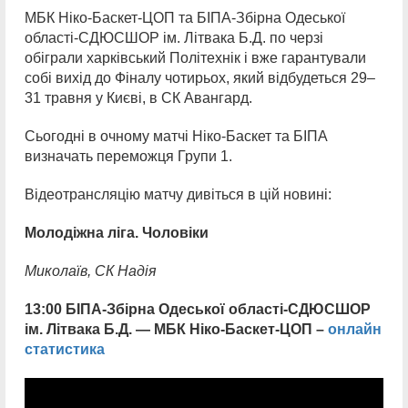
МБК Ніко-Баскет-ЦОП та БІПА-Збірна Одеської
області-СДЮСШОР ім. Літвака Б.Д. по черзі
обіграли харківський Політехнік і вже гарантували
собі вихід до Фіналу чотирьох, який відбудеться 29–
31 травня у Києві, в СК Авангард.
Сьогодні в очному матчі Ніко-Баскет та БІПА
визначать переможця Групи 1.
Відеотрансляцію матчу дивіться в цій новині:
Молодіжна ліга. Чоловіки
Миколаїв, СК Надія
13:00 БІПА-Збірна Одеської області-СДЮСШОР
ім. Літвака Б.Д.
— МБК Ніко-Баскет-ЦОП –
онлайн
статистика