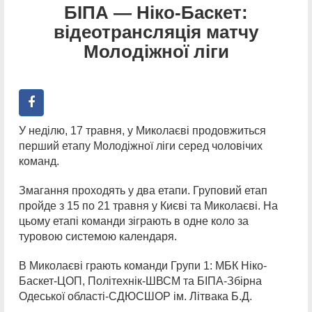
БІПА — Ніко-Баскет:
відеотрансляція матчу
Молодіжної ліги
У неділю, 17 травня, у Миколаєві продовжиться
перший етапу Молодіжної ліги серед чоловічих
команд.
Змагання проходять у два етапи. Груповий етап
пройде з 15 по 21 травня у Києві та Миколаєві. На
цьому етапі команди зіграють в одне коло за
туровою системою календаря.
В Миколаєві грають команди Групи 1: МБК Ніко-
Баскет-ЦОП, Політехнік-ШВСМ та БІПА-Збірна
Одеської області-СДЮСШОР ім. Літвака Б.Д.