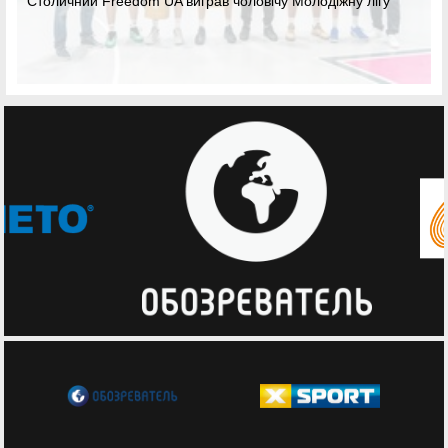
Столичний Freedom UA виграв чоловічу Молодіжну лігу