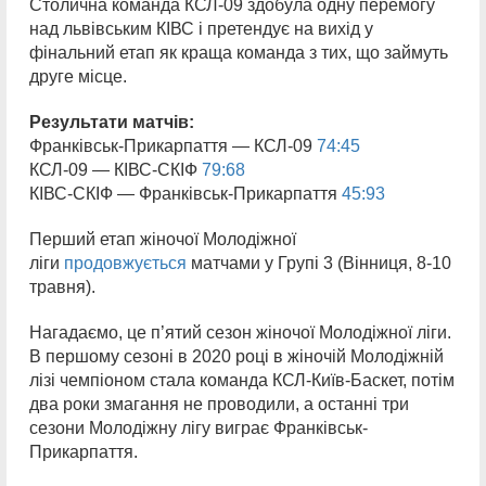
Столична команда КСЛ-09 здобула одну перемогу
над львівським КІВС і претендує на вихід у
фінальний етап як краща команда з тих, що займуть
друге місце.
Результати матчів:
Франківськ-Прикарпаття — КСЛ-09
74:45
КСЛ-09 — КІВС-СКІФ
79:68
КІВС-СКІФ — Франківськ-Прикарпаття
45:93
Перший етап жіночої Молодіжної
ліги
продовжується
матчами у Групі 3 (Вінниця, 8-10
травня).
Нагадаємо, це п’ятий сезон жіночої Молодіжної ліги.
В першому сезоні в 2020 році в жіночій Молодіжній
лізі чемпіоном стала команда КСЛ-Київ-Баскет, потім
два роки змагання не проводили, а останні три
сезони Молодіжну лігу виграє Франківськ-
Прикарпаття.