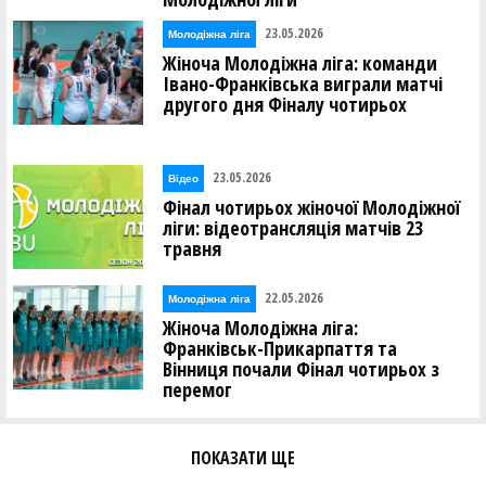
23.05.2026
Молодіжна ліга
Жіноча Молодіжна ліга: команди
Івано-Франківська виграли матчі
другого дня Фіналу чотирьох
23.05.2026
Відео
Фінал чотирьох жіночої Молодіжної
ліги: відеотрансляція матчів 23
травня
22.05.2026
Молодіжна ліга
Жіноча Молодіжна ліга:
Франківськ-Прикарпаття та
Вінниця почали Фінал чотирьох з
перемог
ПОКАЗАТИ ЩЕ