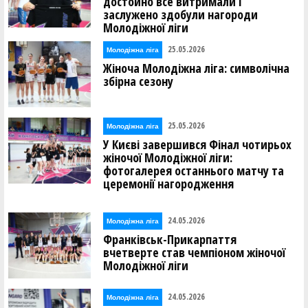
достойно все витримали і
заслужено здобули нагороди
Молодіжної ліги
25.05.2026
Молодіжна ліга
Жіноча Молодіжна ліга: символічна
збірна сезону
25.05.2026
Молодіжна ліга
У Києві завершився Фінал чотирьох
жіночої Молодіжної ліги:
фотогалерея останнього матчу та
церемонії нагородження
24.05.2026
Молодіжна ліга
Франківськ-Прикарпаття
вчетверте став чемпіоном жіночої
Молодіжної ліги
24.05.2026
Молодіжна ліга