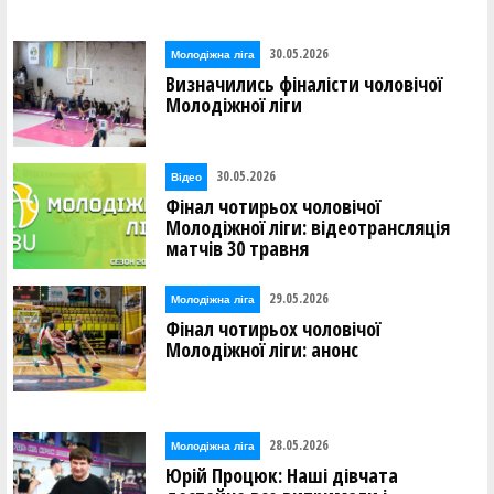
30.05.2026
Молодіжна ліга
Визначились фіналісти чоловічої
Молодіжної ліги
30.05.2026
Відео
Фінал чотирьох чоловічої
Молодіжної ліги: відеотрансляція
матчів 30 травня
29.05.2026
Молодіжна ліга
Фінал чотирьох чоловічої
Молодіжної ліги: анонс
28.05.2026
Молодіжна ліга
Юрій Процюк: Наші дівчата