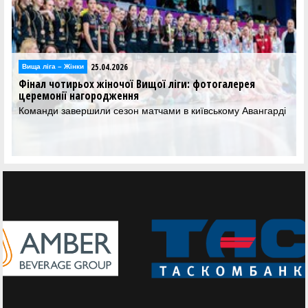
14.04.2026
Вища лiга – Жiнки
Фінал чотирьох жіночої Вищої ліги пройде у Києві
Визначилось місце проведення фінального етапу жіночої
Вищої ліги