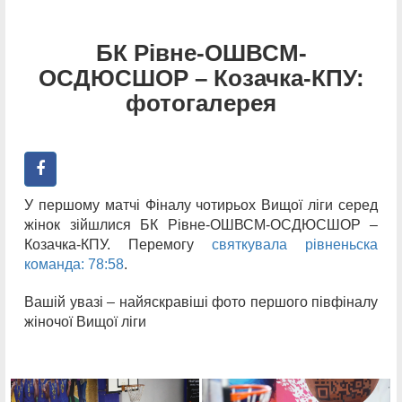
БК Рівне-ОШВСМ-
ОСДЮСШОР – Козачка-КПУ:
фотогалерея
У першому матчі Фіналу чотирьох Вищої ліги серед
жінок зійшлися БК Рівне-ОШВСМ-ОСДЮСШОР –
Козачка-КПУ. Перемогу
святкувала рівненьска
команда: 78:58
.
Вашій увазі – найяскравіші фото першого півфіналу
жіночої Вищої ліги