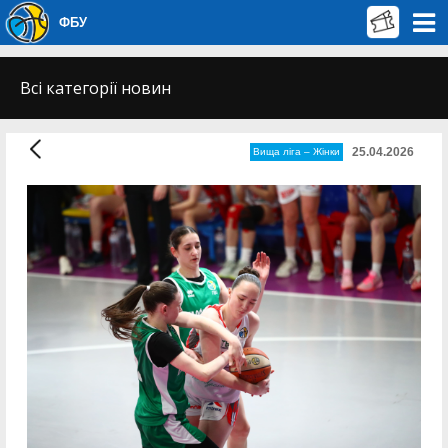
ФБУ
Всі категорії новин
25.04.2026
Вища лiга – Жiнки